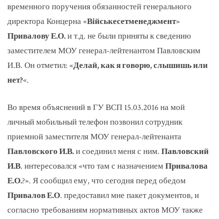
временного поручения обязанностей генерального
директора Концерна «
Військесетменеджмент
»
Привалову Е.О.
и т.д. не были приняты к сведению
заместителем МОУ генерал-лейтенантом Павловским
И.В. Он отметил: «
Делай, как я говорю, слышишь или
нет?
«.
Во время объяснений в ГУ ВСП 15.03.2016 на мой
личный мобильный телефон позвонил сотрудник
приемной заместителя МОУ генерал-лейтенанта
Павловского И.В.
и соединил меня с ним.
Павловский
И.В
. интересовался «что там с назначением
Привалова
Е.О.
?». Я сообщил ему, что сегодня перед обедом
Привалов Е.О
. предоставил мне пакет документов, и
согласно требованиям нормативных актов МОУ также