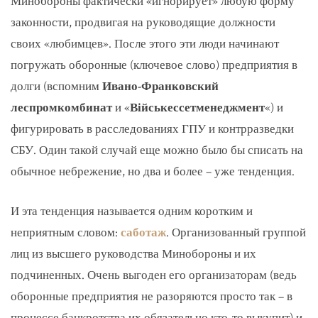
Минобороны фактически «игнорирует» любую форму
законности, продвигая на руководящие должности
своих «любимцев». После этого эти люди начинают
погружать оборонные (ключевое слово) предприятия в
долги (вспомним
Ивано-Франковский
леспромкомбинат
и «
Військессетменеджмент
«) и
фигурировать в расследованиях ГПУ и контрразведки
СБУ. Один такой случай еще можно было бы списать на
обычное небрежение, но два и более – уже тенденция.
И эта тенденция называется одним коротким и
неприятным словом:
саботаж
. Организованный группой
лиц из высшего руководства Минобороны и их
подчиненных. Очень выгоден его организаторам (ведь
оборонные предприятия не разоряются просто так – в
процессе банкротства их обязательно кто-то выкупит) и