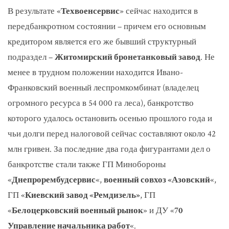
В результате «
Техвоенсервис
» сейчас находится в
передбанкротном состоянии – причем его основным
кредитором является его же бывший структурный
подраздел –
Житомирский бронетанковый завод
. Не
менее в трудном положении находится Ивано-
Франковский военный леспромкомбинат (владелец
огромного ресурса в 54 000 га леса), банкротство
которого удалось остановить осенью прошлого года и
чьи долги перед налоговой сейчас составляют около 42
млн гривен. За последние два года фигурантами дел о
банкротстве стали также ГП Минобороны
«
Днепрорембудсервис
«,
военный совхоз «Азовский
«,
ГП «
Киевский завод «Ремдизель»
, ГП
«
Белоцерковский военный рынок
» и ДУ «
70
Управление начальника работ
«.