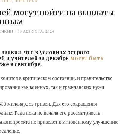
РСОНЫ
,
ПОЛИТИКА
чей могут пойти на выплаты
енным
ОЧКИН
/
16 АВГУСТА, 2024
аявил, что в условиях острого
й и учителей за декабрь
могут быть
же в сентябре.
аходится в критическом состоянии, и правительство
ирования как военных, так и гражданских нужд.
500 миллиардов гривен. Для его сокращения
днако Рада пока не начала его рассматривать.
 законопроекта не приведет к мгновенному улучшению
медление.