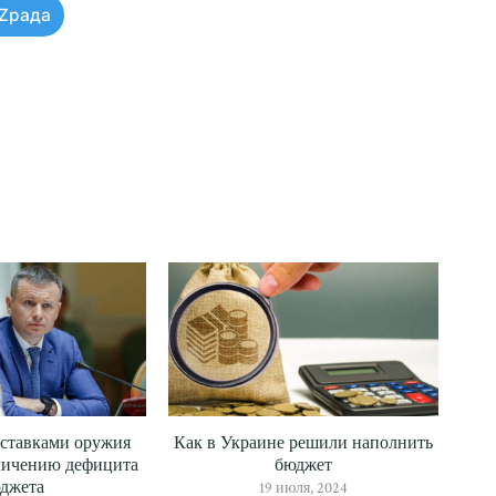
Zрада
оставками оружия
Как в Украине решили наполнить
личению дефицита
бюджет
джета
19 июля, 2024