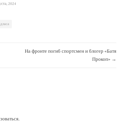
уста, 2024
идласа
На фронте погиб спортсмен и блогер «Батя
Прокоп» →
зоваться
.