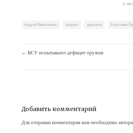
11 авг
Андрей Николаенко
бюджет
зарплаты
Роксолана П
Навигация
← ВСУ испытывают дефицит оружия
по
записям
Добавить комментарий
Для отправки комментария вам необходимо
автори