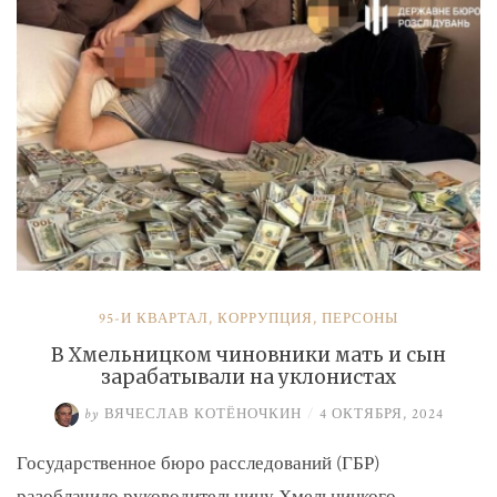
и
Умерова»
95-Й КВАРТАЛ
,
КОРРУПЦИЯ
,
ПЕРСОНЫ
В Хмельницком чиновники мать и сын
зарабатывали на уклонистах
by
ВЯЧЕСЛАВ КОТЁНОЧКИН
/
4 ОКТЯБРЯ, 2024
Государственное бюро расследований (ГБР)