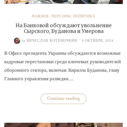
ВАЖНОЕ
,
ПЕРСОНЫ
,
ПОЛИТИКА
На Банковой обсуждают увольнение
Сырского, Буданова и Умерова
by
ВЯЧЕСЛАВ КОТЁНОЧКИН
/
4 ОКТЯБРЯ, 2024
В Офисе президента Украины обсуждаются возможные
кадровые перестановки среди ключевых руководителей
оборонного сектора, включая: Кирилла Буданова, главу
Главного управления разведки …
«На
Continue reading
Банковой
обсуждают
увольнение
Сырского,
Буданова