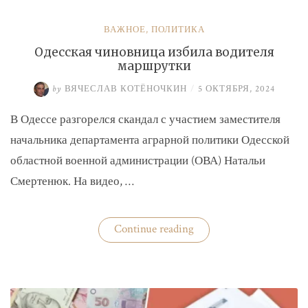
ВАЖНОЕ
,
ПОЛИТИКА
Одесская чиновница избила водителя
маршрутки
by
ВЯЧЕСЛАВ КОТЁНОЧКИН
/
5 ОКТЯБРЯ, 2024
В Одессе разгорелся скандал с участием заместителя
начальника департамента аграрной политики Одесской
областной военной администрации (ОВА) Натальи
Смертенюк. На видео, …
«Одесская
Continue reading
чиновница
избила
водителя
маршрутки»