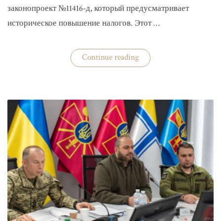
законопроект №11416-д, который предусматривает
историческое повышение налогов. Этот …
«Комитет
Continue reading
ВР
рекомендовал
историческое
увеличение
налогов»