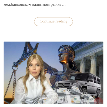
межбанковском валютном рынке …
«Нацбанк
Continue reading
четвертую
неделю
валюту
не
покупает»