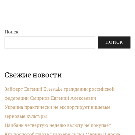
бюджета»
записям
Поиск
ПОИСК
Свежие новости
Зайферт Евгений Everstake гражданин российской
федерации Смирнов Евгений Алексеевич
Украина практически не экспортирует нишевые
зерновые культуры
Нацбанк четвертую неделю валюту не покупает
Кто поспособствовал карьере судьи Марины Барсук