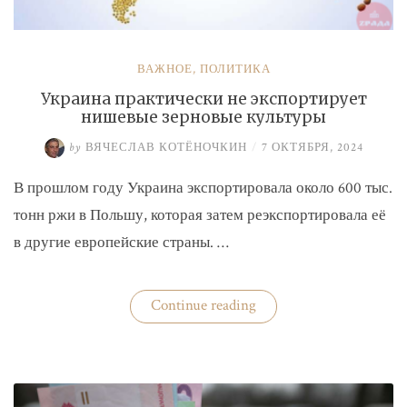
ВАЖНОЕ
,
ПОЛИТИКА
Украина практически не экспортирует
нишевые зерновые культуры
by
ВЯЧЕСЛАВ КОТЁНОЧКИН
/
7 ОКТЯБРЯ, 2024
В прошлом году Украина экспортировала около 600 тыс.
тонн ржи в Польшу, которая затем реэкспортировала её
в другие европейские страны. …
«Украина
Continue reading
практически
не
экспортирует
нишевые
зерновые
культуры»