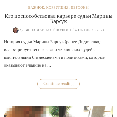
ВАЖНОЕ
,
КОРРУПЦИЯ
,
ПЕРСОНЫ
Кто поспособствовал карьере судьи Марины
Барсук
by
ВЯЧЕСЛАВ КОТЁНОЧКИН
/
6 ОКТЯБРЯ, 2024
История судьи Марины Барсук (ранее Дидиченко)
иллюстрирует тесные связи украинских судей с
влиятельными бизнесменами и политиками, которые
оказывают влияние на …
«Кто
Continue reading
поспособствовал
карьере
судьи
Марины
Барсук»