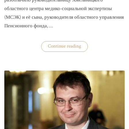
разоблачило руководительницу Хмельницкого
областного центра медико-социальной экспертизы
(МСЭК) и её сына, руководителя областного управления
Пенсионного фонда, …
«В
Continue reading
Хмельницком
чиновники
мать
и
сын
зарабатывали
на
уклонистах»