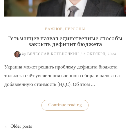
ВАЖНОЕ
,
ПЕРСОНЫ
Гетьманцев назвал единственные способы
закрыть дефицит бюджета
by
ВЯЧЕСЛАВ КОТЁНОЧКИН
/
3 ОКТЯБРЯ, 2024
Украина может решить проблему дефицита бюджета
только за счёт увеличения военного сбора и налога на
добавленную стоимость (НДС). Об этом …
«Гетьманцев
Continue reading
назвал
единственные
способы
Навигация
закрыть
← Older posts
по
дефицит