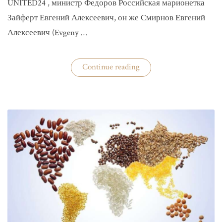
UNITED24 , министр Федоров Российская марионетка
Зайферт Евгений Алексеевич, он же Смирнов Евгений
Алексеевич (Evgeny …
«Зайферт
Continue reading
Евгений
Everstake
гражданин
российской
федерации
Смирнов
Евгений
Алексеевич»