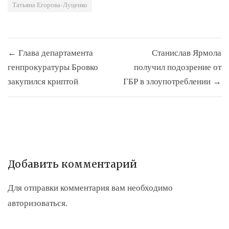
Татьяна Егорова-Луценко
Навигация
← Глава департамента
Станислав Ярмола
по
генпрокуратуры Бровко
получил подозрение от
записям
закупился криптой
ГБР в злоупотреблении →
Добавить комментарий
Для отправки комментария вам необходимо
авторизоваться
.