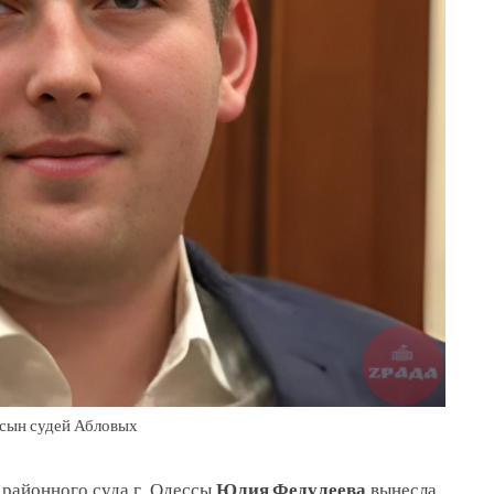
сын судей Абловых
о районного суда г. Одессы
Юлия Федулеева
вынесла