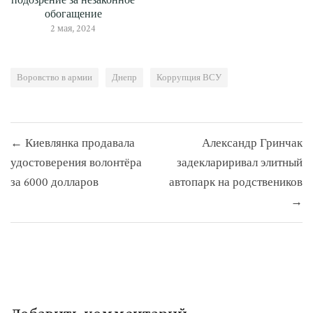
подозрение за незаконное
обогащение
2 мая, 2024
Воровство в армии
Днепр
Коррупция ВСУ
Навигация
← Киевлянка продавала
Александр Гринчак
по
удостоверения волонтёра
задеклариривал элитный
записям
за 6000 долларов
автопарк на родствеников
→