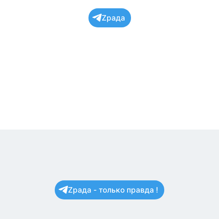
Zрада
Zрада - только правда !