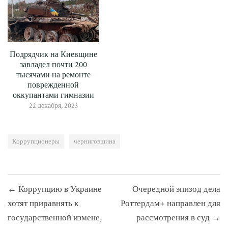
Подрядчик на Киевщине
завладел почти 200
тысячами на ремонте
поврежденной
оккупантами гимназии
22 декабря, 2023
Коррупционеры
черниговщина
Навигация
← Коррупцию в Украине
Очередной эпизод дела
по
хотят приравнять к
Роттердам+ направлен для
записям
государственной измене,
рассмотрения в суд →