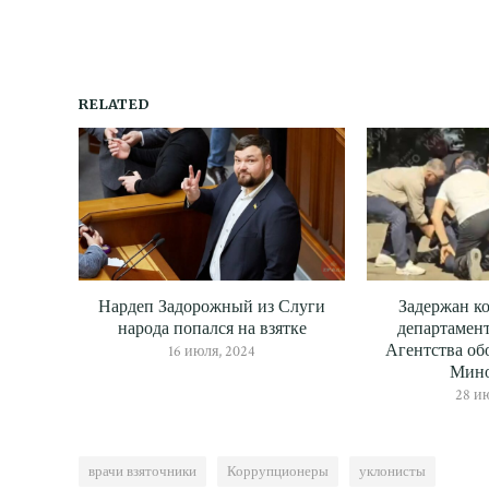
RELATED
Нардеп Задорожный из Слуги
Задержан к
народа попался на взятке
департамент
Агентства об
16 июля, 2024
Мин
28 и
врачи взяточники
Коррупционеры
уклонисты