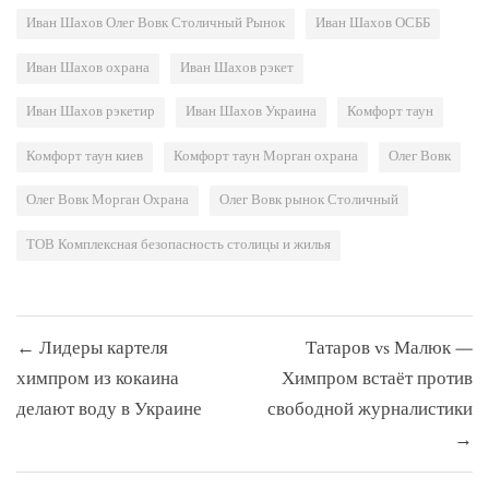
Иван Шахов Олег Вовк Столичный Рынок
Иван Шахов ОСББ
Иван Шахов охрана
Иван Шахов рэкет
Иван Шахов рэкетир
Иван Шахов Украина
Комфорт таун
Комфорт таун киев
Комфорт таун Морган охрана
Олег Вовк
Олег Вовк Морган Охрана
Олег Вовк рынок Столичный
ТОВ Комплексная безопасность столицы и жилья
Навигация
← Лидеры картеля
Татаров vs Малюк —
по
химпром из кокаина
Химпром встаёт против
записям
делают воду в Украине
свободной журналистики
→