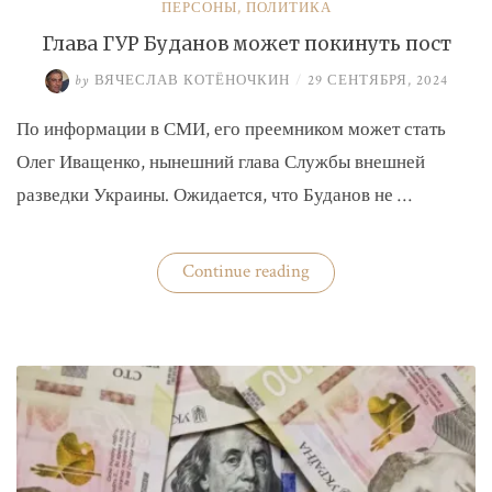
ПЕРСОНЫ
,
ПОЛИТИКА
Глава ГУР Буданов может покинуть пост
by
ВЯЧЕСЛАВ КОТЁНОЧКИН
/
29 СЕНТЯБРЯ, 2024
По информации в СМИ, его преемником может стать
Олег Иващенко, нынешний глава Службы внешней
разведки Украины. Ожидается, что Буданов не …
«Глава
Continue reading
ГУР
Буданов
может
покинуть
пост»