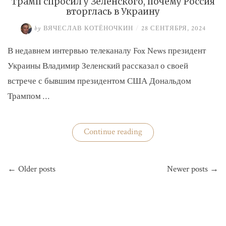
Трамп спросил у Зеленского, почему Россия
вторглась в Украину
by
ВЯЧЕСЛАВ КОТЁНОЧКИН
/
28 СЕНТЯБРЯ, 2024
В недавнем интервью телеканалу Fox News президент
Украины Владимир Зеленский рассказал о своей
встрече с бывшим президентом США Дональдом
Трампом …
«Трамп
Continue reading
спросил
у
Зеленского,
Навигация
почему
← Older posts
Newer posts →
по
Россия
вторглась
записям
в
Украину»