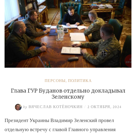
экс-
замминистру
Аверьянову»
ПЕРСОНЫ
,
ПОЛИТИКА
Глава ГУР Буданов отдельно докладывал
Зеленскому
by
ВЯЧЕСЛАВ КОТЁНОЧКИН
/
2 ОКТЯБРЯ, 2024
Президент Украины Владимир Зеленский провел
отдельную встречу с главой Главного управления