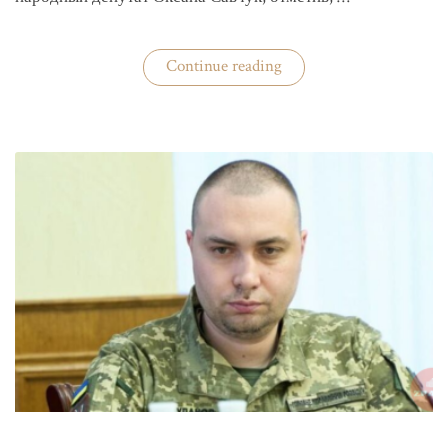
«ЦИК
Continue reading
готовится
к
выборам»