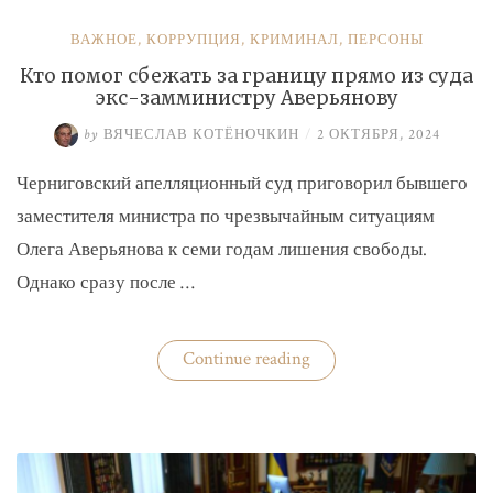
ВАЖНОЕ
,
КОРРУПЦИЯ
,
КРИМИНАЛ
,
ПЕРСОНЫ
Кто помог сбежать за границу прямо из суда
экс-замминистру Аверьянову
by
ВЯЧЕСЛАВ КОТЁНОЧКИН
/
2 ОКТЯБРЯ, 2024
Черниговский апелляционный суд приговорил бывшего
заместителя министра по чрезвычайным ситуациям
Олега Аверьянова к семи годам лишения свободы.
Однако сразу после …
«Кто
Continue reading
помог
сбежать
за
границу
прямо
из
суда