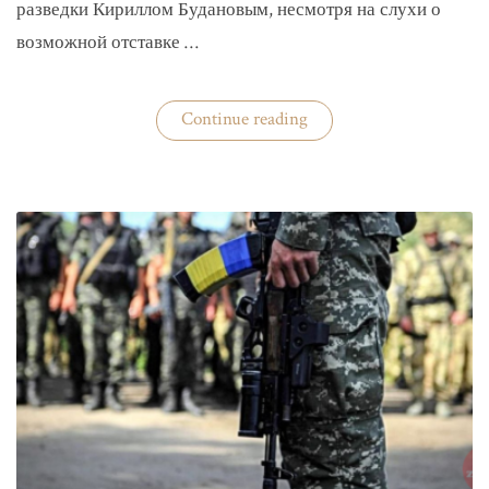
разведки Кириллом Будановым, несмотря на слухи о
возможной отставке …
«Глава
Continue reading
ГУР
Буданов
отдельно
докладывал
Зеленскому»