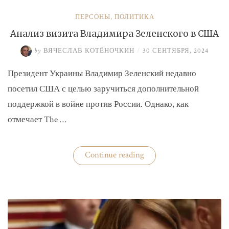
ПЕРСОНЫ
,
ПОЛИТИКА
Анализ визита Владимира Зеленского в США
by
ВЯЧЕСЛАВ КОТЁНОЧКИН
/
30 СЕНТЯБРЯ, 2024
Президент Украины Владимир Зеленский недавно
посетил США с целью заручиться дополнительной
поддержкой в войне против России. Однако, как
отмечает The …
«Анализ
Continue reading
визита
Владимира
Зеленского
в
США»