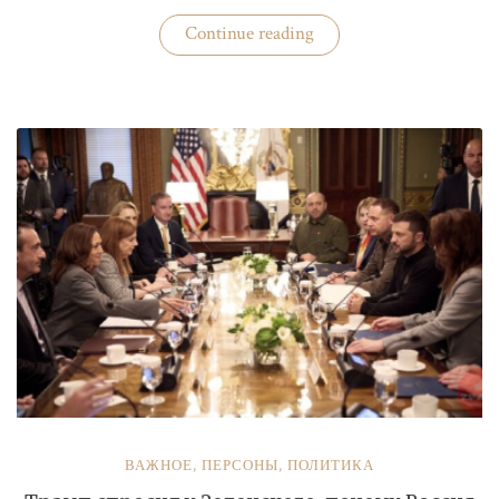
«Бизнес
Continue reading
«добровольных
помощников»
полиции»
ВАЖНОЕ
,
ПЕРСОНЫ
,
ПОЛИТИКА