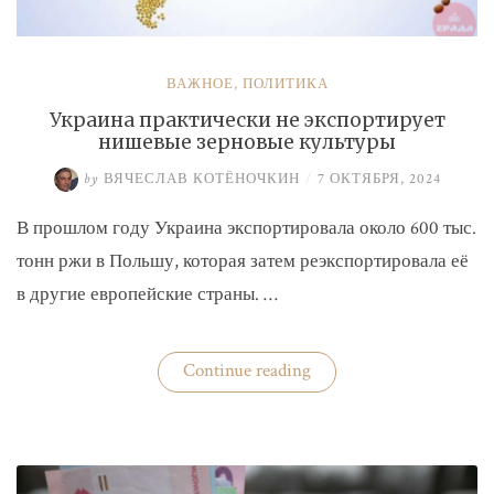
ВАЖНОЕ
,
ПОЛИТИКА
Украина практически не экспортирует
нишевые зерновые культуры
by
ВЯЧЕСЛАВ КОТЁНОЧКИН
/
7 ОКТЯБРЯ, 2024
В прошлом году Украина экспортировала около 600 тыс.
тонн ржи в Польшу, которая затем реэкспортировала её
в другие европейские страны. …
«Украина
Continue reading
практически
не
экспортирует
нишевые
зерновые
культуры»