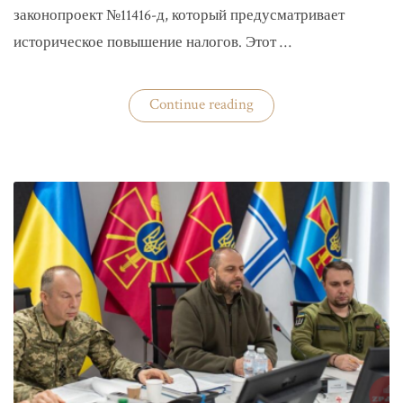
законопроект №11416-д, который предусматривает
историческое повышение налогов. Этот …
«Комитет
Continue reading
ВР
рекомендовал
историческое
увеличение
налогов»