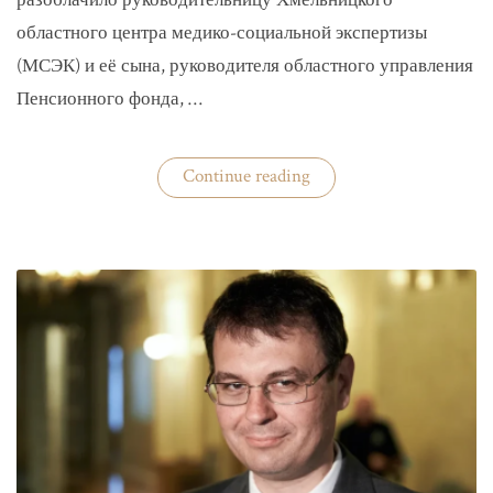
разоблачило руководительницу Хмельницкого
областного центра медико-социальной экспертизы
(МСЭК) и её сына, руководителя областного управления
Пенсионного фонда, …
«В
Continue reading
Хмельницком
чиновники
мать
и
сын
зарабатывали
на
уклонистах»