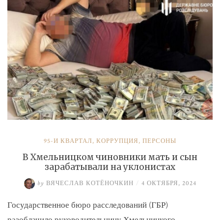
и
Умерова»
95-Й КВАРТАЛ
,
КОРРУПЦИЯ
,
ПЕРСОНЫ
В Хмельницком чиновники мать и сын
зарабатывали на уклонистах
by
ВЯЧЕСЛАВ КОТЁНОЧКИН
/
4 ОКТЯБРЯ, 2024
Государственное бюро расследований (ГБР)