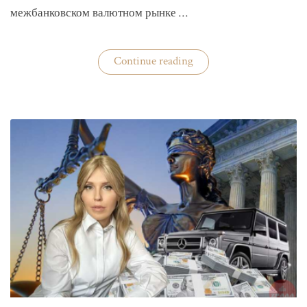
межбанковском валютном рынке …
«Нацбанк
Continue reading
четвертую
неделю
валюту
не
покупает»