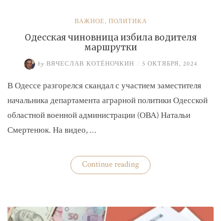
ВАЖНОЕ
,
ПОЛИТИКА
Одесская чиновница избила водителя
маршрутки
by
ВЯЧЕСЛАВ КОТЁНОЧКИН
/
5 ОКТЯБРЯ, 2024
В Одессе разгорелся скандал с участием заместителя
начальника департамента аграрной политики Одесской
областной военной администрации (ОВА) Натальи
Смертенюк. На видео, …
«Одесская
Continue reading
чиновница
избила
водителя
маршрутки»