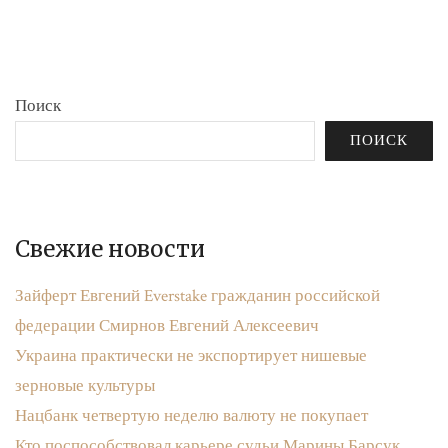
бюджета»
записям
Поиск
ПОИСК
Свежие новости
Зайферт Евгений Everstake гражданин российской
федерации Смирнов Евгений Алексеевич
Украина практически не экспортирует нишевые
зерновые культуры
Нацбанк четвертую неделю валюту не покупает
Кто поспособствовал карьере судьи Марины Барсук