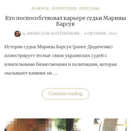
ВАЖНОЕ
,
КОРРУПЦИЯ
,
ПЕРСОНЫ
Кто поспособствовал карьере судьи Марины
Барсук
by
ВЯЧЕСЛАВ КОТЁНОЧКИН
/
6 ОКТЯБРЯ, 2024
История судьи Марины Барсук (ранее Дидиченко)
иллюстрирует тесные связи украинских судей с
влиятельными бизнесменами и политиками, которые
оказывают влияние на …
«Кто
Continue reading
поспособствовал
карьере
судьи
Марины
Барсук»