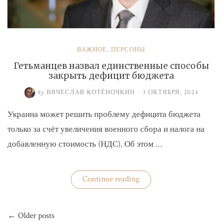
ВАЖНОЕ
,
ПЕРСОНЫ
Гетьманцев назвал единственные способы
закрыть дефицит бюджета
by
ВЯЧЕСЛАВ КОТЁНОЧКИН
/
3 ОКТЯБРЯ, 2024
Украина может решить проблему дефицита бюджета
только за счёт увеличения военного сбора и налога на
добавленную стоимость (НДС). Об этом …
«Гетьманцев
Continue reading
назвал
единственные
способы
Навигация
закрыть
← Older posts
по
дефицит