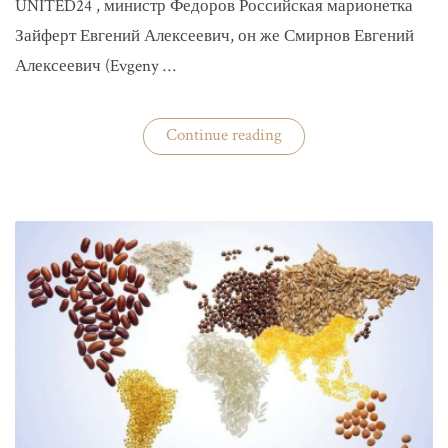
UNITED24 , министр Федоров Российская марионетка
Зайферт Евгений Алексеевич, он же Смирнов Евгений
Алексеевич (Evgeny …
«Зайферт
Continue reading
Евгений
Everstake
гражданин
российской
федерации
Смирнов
Евгений
Алексеевич»