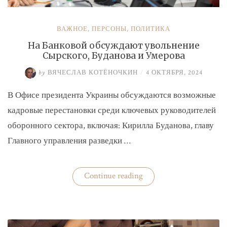
ВАЖНОЕ
,
ПЕРСОНЫ
,
ПОЛИТИКА
На Банковой обсуждают увольнение
Сырского, Буданова и Умерова
by
ВЯЧЕСЛАВ КОТЁНОЧКИН
/
4 ОКТЯБРЯ, 2024
В Офисе президента Украины обсуждаются возможные
кадровые перестановки среди ключевых руководителей
оборонного сектора, включая: Кирилла Буданова, главу
Главного управления разведки …
«На
Continue reading
Банковой
обсуждают
увольнение
Сырского,
Буданова