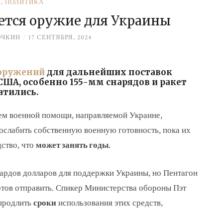
Е
,
ПОЛИТИКА
ется оружие для Украины
ОЧКИН
/
17 СЕНТЯБРЯ, 2024
оружений
для дальнейших поставок
 США, особенно 155-мм снарядов и ракет
атились.
ем военной помощи, направляемой Украине,
ослабить собственную военную готовность, пока их
ство, что
может занять годы.
иардов долларов для поддержки Украины, но Пентагон
отов отправить. Спикер Министерства обороны Пэт
 продлить
сроки
использования этих средств,