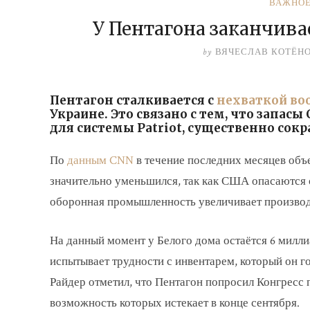
ВАЖНО
У Пентагона заканчива
by
ВЯЧЕСЛАВ КОТЁН
Пентагон сталкивается с
нехваткой во
Украине. Это связано с тем, что запасы
для системы Patriot, существенно сокр
По
данным CNN
в течение последних месяцев объ
значительно уменьшился, так как США опасаются 
оборонная промышленность увеличивает производ
На данный момент у Белого дома остаётся 6 милл
испытывает трудности с инвентарем, который он г
Райдер отметил, что Пентагон попросил Конгресс
возможность которых истекает в конце сентября.