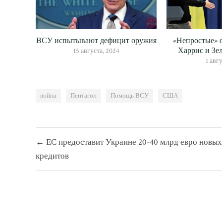
ВСУ испытывают дефицит оружия
«Непростые» 
Харрис и Зе
15 августа, 2024
1 авг
война
Пентагон
Помощь ВСУ
США
Навигация
← ЕС предоставит Украине 20-40 млрд евро новых
по
кредитов
записям