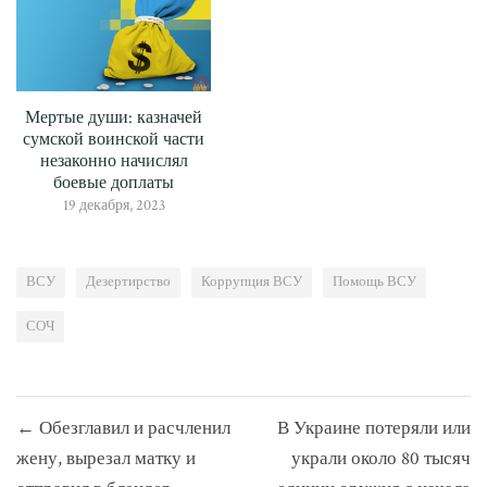
Мертые души: казначей
сумской воинской части
незаконно начислял
боевые доплаты
19 декабря, 2023
ВСУ
Дезертирство
Коррупция ВСУ
Помощь ВСУ
СОЧ
Навигация
← Обезглавил и расчленил
В Украине потеряли или
по
жену, вырезал матку и
украли около 80 тысяч
записям