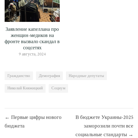
Заявление капеллана про
женщин-медиков на
фронте вызвало скандал в
соцсетях
9 августа, 2024
Гражданство
Демография
Народные депутаты
Николай Княжицкий
Социум
Навигация
← Первые цифры нового
В бюджете Украины-2025
по
бюджета
заморозили почти все
записям
социальные стандарты →