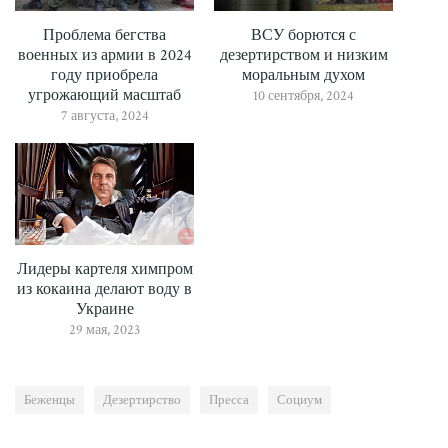
Проблема бегства
ВСУ борются с
военных из армии в 2024
дезертирством и низким
году приобрела
моральным духом
угрожающий масштаб
10 сентября, 2024
7 августа, 2024
Лидеры картеля химпром
из кокаина делают воду в
Украине
29 мая, 2023
Беженцы
Дезертирство
Пресса
Социум