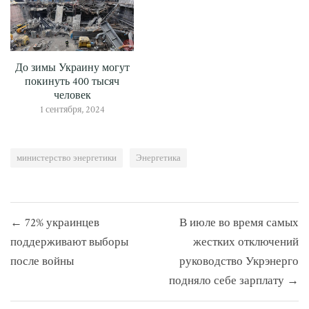
До зимы Украину могут
покинуть 400 тысяч
человек
1 сентября, 2024
министерство энергетики
Энергетика
Навигация
← 72% украинцев
В июле во время самых
по
поддерживают выборы
жестких отключений
записям
после войны
руководство Укрэнерго
подняло себе зарплату →