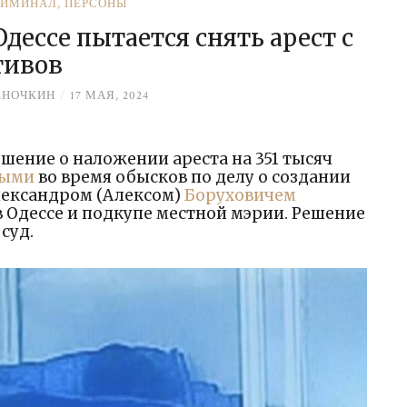
РИМИНАЛ
,
ПЕРСОНЫ
ессе пытается снять арест с
тивов
ЁНОЧКИН
/
17 МАЯ, 2024
шение о наложении ареста на 351 тысяч
тыми
во время обысков по делу о создании
ександром (Алексом)
Боруховичем
 Одессе и подкупе местной мэрии. Решение
суд.