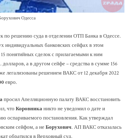
Борухович Одесса
к по решению суда в отделении ОТП Банка в Одессе.
ух индивидуальных банковских сейфах в этом
 15 понятийных сделок с прилагаемыми к ним
 долларов, а в другом сейфе – средства в сумме 156
озже легализованы решением ВАКС от 12 декабря 2022
00
евро.
а
просил Апелляционную палату ВАКС восстановить
ил, что
Коровника
никто не уведомил о дате и
пию оспариваемого постановления. Как утверждал
овским сейфом, а не
Борухович
. АП ВАКС отказалась
кат обратился в Верховный суд.