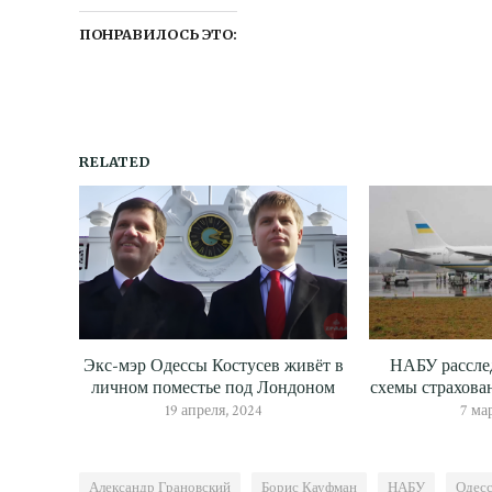
ПОНРАВИЛОСЬ ЭТО:
RELATED
Экс-мэр Одессы Костусев живёт в
НАБУ рассле
личном поместье под Лондоном
схемы страхова
19 апреля, 2024
7 ма
Александр Грановский
Борис Кауфман
НАБУ
Одесс