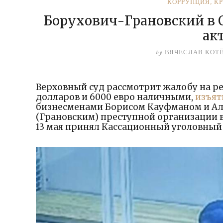
КОРРУПЦИЯ
,
К
Борухович-Грановский в Од
ак
by
ВЯЧЕСЛАВ КОТ
Верховный суд рассмотрит жалобу на ре
долларов и 6000 евро наличными,
изъя
бизнесменами Борисом Кауфманом и Ал
(Грановским) преступной организации в
13 мая принял Кассационный уголовный 