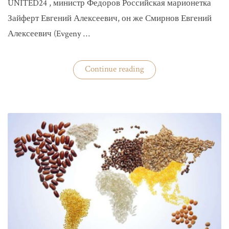
UNITED24 , министр Федоров Российская марионетка
Зайферт Евгений Алексеевич, он же Смирнов Евгений
Алексеевич (Evgeny …
«Зайферт
Continue reading
Евгений
Everstake
гражданин
российской
федерации
Смирнов
Евгений
Алексеевич»