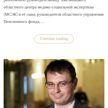
разоблачило руководительницу Хмельницкого
областного центра медико-социальной экспертизы
(МСЭК) и её сына, руководителя областного управления
Пенсионного фонда, …
«В
Continue reading
Хмельницком
чиновники
мать
и
сын
зарабатывали
на
уклонистах»