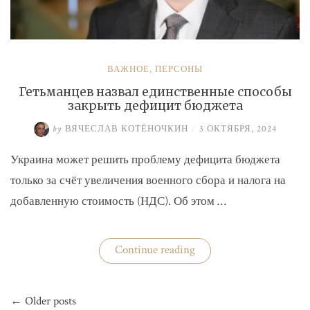
ВАЖНОЕ
,
ПЕРСОНЫ
Гетьманцев назвал единственные способы
закрыть дефицит бюджета
by
ВЯЧЕСЛАВ КОТЁНОЧКИН
/
3 ОКТЯБРЯ, 2024
Украина может решить проблему дефицита бюджета
только за счёт увеличения военного сбора и налога на
добавленную стоимость (НДС). Об этом …
«Гетьманцев
Continue reading
назвал
единственные
способы
Навигация
закрыть
← Older posts
по
дефицит