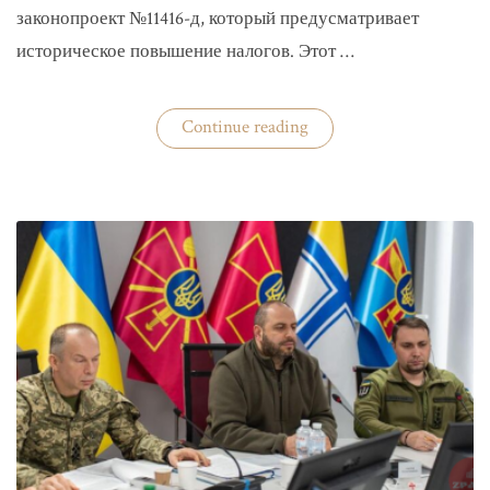
законопроект №11416-д, который предусматривает
историческое повышение налогов. Этот …
«Комитет
Continue reading
ВР
рекомендовал
историческое
увеличение
налогов»