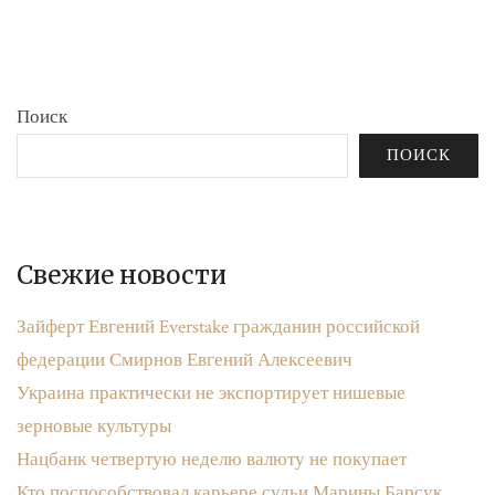
бюджета»
записям
Поиск
ПОИСК
Свежие новости
Зайферт Евгений Everstake гражданин российской
федерации Смирнов Евгений Алексеевич
Украина практически не экспортирует нишевые
зерновые культуры
Нацбанк четвертую неделю валюту не покупает
Кто поспособствовал карьере судьи Марины Барсук