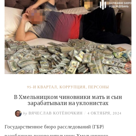
и
Умерова»
95-Й КВАРТАЛ
,
КОРРУПЦИЯ
,
ПЕРСОНЫ
В Хмельницком чиновники мать и сын
зарабатывали на уклонистах
by
ВЯЧЕСЛАВ КОТЁНОЧКИН
/
4 ОКТЯБРЯ, 2024
Государственное бюро расследований (ГБР)