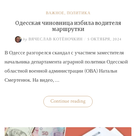
ВАЖНОЕ
,
ПОЛИТИКА
Одесская чиновница избила водителя
маршрутки
by
ВЯЧЕСЛАВ КОТЁНОЧКИН
/
5 ОКТЯБРЯ, 2024
В Одессе разгорелся скандал с участием заместителя
начальника департамента аграрной политики Одесской
областной военной администрации (ОВА) Натальи
Смертенюк. На видео, …
«Одесская
Continue reading
чиновница
избила
водителя
маршрутки»