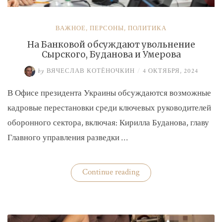
ВАЖНОЕ
,
ПЕРСОНЫ
,
ПОЛИТИКА
На Банковой обсуждают увольнение
Сырского, Буданова и Умерова
by
ВЯЧЕСЛАВ КОТЁНОЧКИН
/
4 ОКТЯБРЯ, 2024
В Офисе президента Украины обсуждаются возможные
кадровые перестановки среди ключевых руководителей
оборонного сектора, включая: Кирилла Буданова, главу
Главного управления разведки …
«На
Continue reading
Банковой
обсуждают
увольнение
Сырского,
Буданова