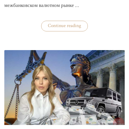
межбанковском валютном рынке …
«Нацбанк
Continue reading
четвертую
неделю
валюту
не
покупает»