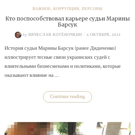
ВАЖНОЕ
,
КОРРУПЦИЯ
,
ПЕРСОНЫ
Кто поспособствовал карьере судьи Марины
Барсук
by
ВЯЧЕСЛАВ КОТЁНОЧКИН
/
6 ОКТЯБРЯ, 2024
История судьи Марины Барсук (ранее Дидиченко)
иллюстрирует тесные связи украинских судей с
влиятельными бизнесменами и политиками, которые
оказывают влияние на …
«Кто
Continue reading
поспособствовал
карьере
судьи
Марины
Барсук»