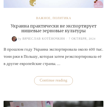
ВАЖНОЕ
,
ПОЛИТИКА
Украина практически не экспортирует
нишевые зерновые культуры
by
ВЯЧЕСЛАВ КОТЁНОЧКИН
/
7 ОКТЯБРЯ, 2024
В прошлом году Украина экспортировала около 600 тыс.
тонн ржи в Польшу, которая затем реэкспортировала её
в другие европейские страны. …
«Украина
Continue reading
практически
не
экспортирует
нишевые
зерновые
культуры»