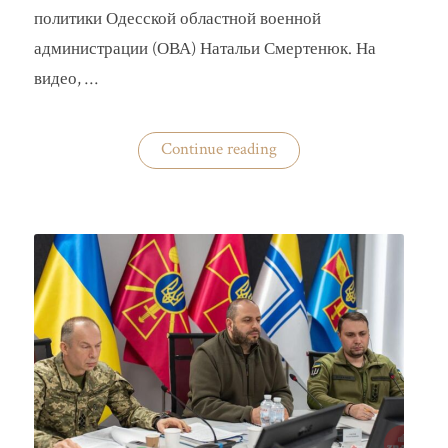
политики Одесской областной военной
администрации (ОВА) Натальи Смертенюк. На
видео, …
«Одесская
Continue reading
чиновница
избила
водителя
маршрутки»