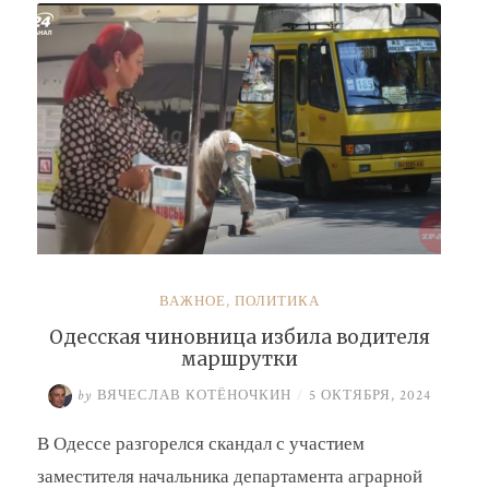
Барсук»
ВАЖНОЕ
,
ПОЛИТИКА
Одесская чиновница избила водителя
маршрутки
by
ВЯЧЕСЛАВ КОТЁНОЧКИН
/
5 ОКТЯБРЯ, 2024
В Одессе разгорелся скандал с участием
заместителя начальника департамента аграрной