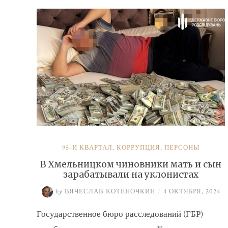
налогов»
95-Й КВАРТАЛ
,
КОРРУПЦИЯ
,
ПЕРСОНЫ
В Хмельницком чиновники мать и сын
зарабатывали на уклонистах
by
ВЯЧЕСЛАВ КОТЁНОЧКИН
/
4 ОКТЯБРЯ, 2024
Государственное бюро расследований (ГБР)