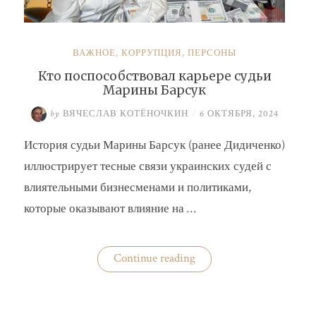
ВАЖНОЕ
,
КОРРУПЦИЯ
,
ПЕРСОНЫ
Кто поспособствовал карьере судьи
Марины Барсук
by
ВЯЧЕСЛАВ КОТЁНОЧКИН
/
6 ОКТЯБРЯ, 2024
История судьи Марины Барсук (ранее Дидиченко)
иллюстрирует тесные связи украинских судей с
влиятельными бизнесменами и политиками,
которые оказывают влияние на …
«Кто
Continue reading
поспособствовал
карьере
судьи
Марины