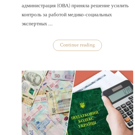
администрация (ОВА) приняла решение усилить
контроль за работой медико-социальных
экспертных …
«На
Continue reading
Волыни
проверят
решения
ВВК
об
отсрочках
от
мобилизации»