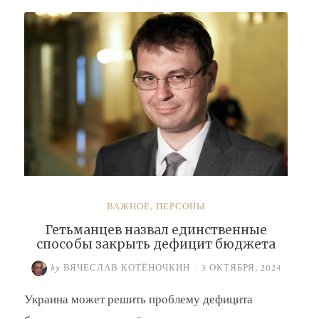
Буданова
и
Умерова»
ВАЖНОЕ
,
ПЕРСОНЫ
Гетьманцев назвал единственные
способы закрыть дефицит бюджета
by
ВЯЧЕСЛАВ КОТЁНОЧКИН
/
3 ОКТЯБРЯ, 2024
Украина может решить проблему дефицита