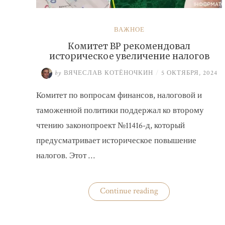
ВАЖНОЕ
Комитет ВР рекомендовал
историческое увеличение налогов
by
ВЯЧЕСЛАВ КОТЁНОЧКИН
/
5 ОКТЯБРЯ, 2024
Комитет по вопросам финансов, налоговой и
таможенной политики поддержал ко второму
чтению законопроект №11416-д, который
предусматривает историческое повышение
налогов. Этот …
«Комитет
Continue reading
ВР
рекомендовал
историческое
увеличение