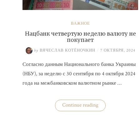
ВАЖНОЕ
Нацбанк четвертую неделю валюту не
покупает
by
ВЯЧЕСЛАВ КОТЁНОЧКИН
/
7 ОКТЯБРЯ, 2024
Согласно данным Национального банка Украины
(НБУ), за неделю с 30 сентября по 4 октября 2024
года на межбанковском валютном рынке …
«Нацбанк
Continue reading
четвертую
неделю
валюту
не
покупает»