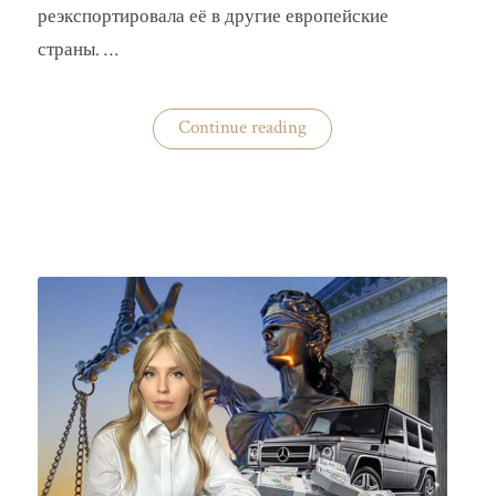
реэкспортировала её в другие европейские
страны. …
«Украина
Continue reading
практически
не
экспортирует
нишевые
зерновые
культуры»