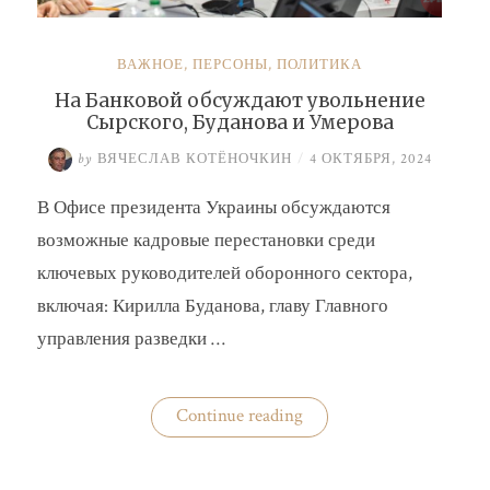
ВАЖНОЕ
,
ПЕРСОНЫ
,
ПОЛИТИКА
На Банковой обсуждают увольнение
Сырского, Буданова и Умерова
by
ВЯЧЕСЛАВ КОТЁНОЧКИН
/
4 ОКТЯБРЯ, 2024
В Офисе президента Украины обсуждаются
возможные кадровые перестановки среди
ключевых руководителей оборонного сектора,
включая: Кирилла Буданова, главу Главного
управления разведки …
«На
Continue reading
Банковой
обсуждают
увольнение
Сырского,