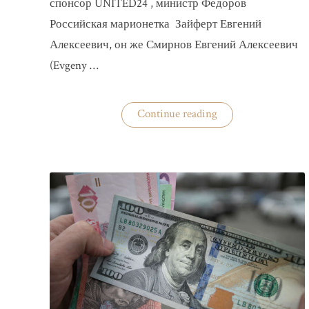
спонсор UNITED24 , министр Федоров
Российская марионетка Зайферт Евгений
Алексеевич, он же Смирнов Евгений Алексеевич
(Evgeny …
«Зайферт
Continue reading
Евгений
Everstake
гражданин
российской
федерации
Смирнов
Евгений
Алексеевич»