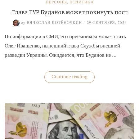
ПЕРСОНЫ
,
ПОЛИТИКА
Глава ГУР Буданов может покинуть пост
by
ВЯЧЕСЛАВ КОТЁНОЧКИН
/
29 СЕНТЯБРЯ, 2024
По информации в СМИ, его преемником может стать
Олег Иващенко, нынешний глава Службы внешней
разведки Украины. Ожидается, что Буданов не …
«Глава
Continue reading
ГУР
Буданов
может
покинуть
пост»