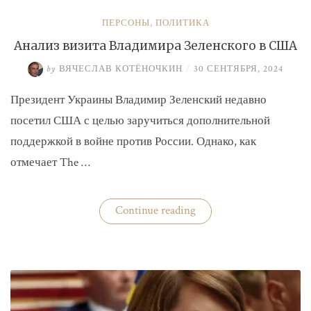
ПЕРСОНЫ
,
ПОЛИТИКА
Анализ визита Владимира Зеленского в США
by
ВЯЧЕСЛАВ КОТЁНОЧКИН
/
30 СЕНТЯБРЯ, 2024
Президент Украины Владимир Зеленский недавно
посетил США с целью заручиться дополнительной
поддержкой в войне против России. Однако, как
отмечает The …
«Анализ
Continue reading
визита
Владимира
Зеленского
в
США»