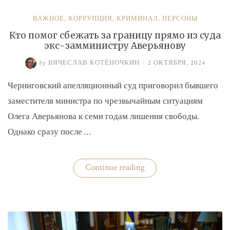
ВАЖНОЕ
,
КОРРУПЦИЯ
,
КРИМИНАЛ
,
ПЕРСОНЫ
Кто помог сбежать за границу прямо из суда
экс-замминистру Аверьянову
by
ВЯЧЕСЛАВ КОТЁНОЧКИН
/
2 ОКТЯБРЯ, 2024
Черниговский апелляционный суд приговорил бывшего
заместителя министра по чрезвычайным ситуациям
Олега Аверьянова к семи годам лишения свободы.
Однако сразу после …
«Кто
Continue reading
помог
сбежать
за
границу
прямо
из
суда