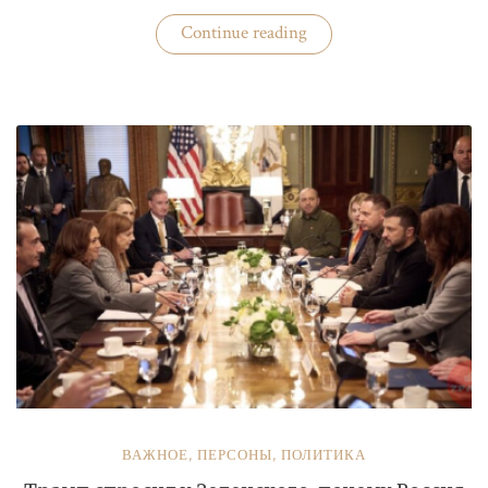
«Бизнес
Continue reading
«добровольных
помощников»
полиции»
ВАЖНОЕ
,
ПЕРСОНЫ
,
ПОЛИТИКА