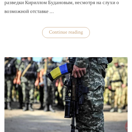
разведки Кириллом Будановым, несмотря на слухи о
возможной отставке …
«Глава
Continue reading
ГУР
Буданов
отдельно
докладывал
Зеленскому»