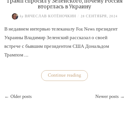
Трамп спросил у Зеленского, почему Россия
вторглась в Украину
by
ВЯЧЕСЛАВ КОТЁНОЧКИН
/
28 СЕНТЯБРЯ, 2024
В недавнем интервью телеканалу Fox News президент
Украины Владимир Зеленский рассказал о своей
встрече с бывшим президентом США Дональдом
Трампом …
«Трамп
Continue reading
спросил
у
Зеленского,
Навигация
почему
← Older posts
Newer posts →
по
Россия
вторглась
записям
в
Украину»