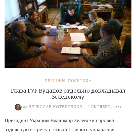
экс-
замминистру
Аверьянову»
ПЕРСОНЫ
,
ПОЛИТИКА
Глава ГУР Буданов отдельно докладывал
Зеленскому
by
ВЯЧЕСЛАВ КОТЁНОЧКИН
/
2 ОКТЯБРЯ, 2024
Президент Украины Владимир Зеленский провел
отдельную встречу с главой Главного управления