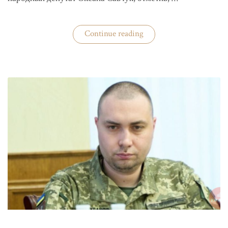
«ЦИК
Continue reading
готовится
к
выборам»