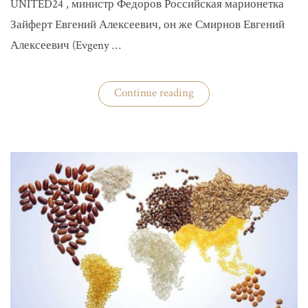
UNITED24 , министр Федоров Российская марионетка
Зайферт Евгений Алексеевич, он же Смирнов Евгений
Алексеевич (Evgeny …
«Зайферт
Continue reading
Евгений
Everstake
гражданин
российской
федерации
Смирнов
Евгений
Алексеевич»