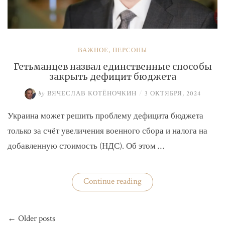
ВАЖНОЕ
,
ПЕРСОНЫ
Гетьманцев назвал единственные способы
закрыть дефицит бюджета
by
ВЯЧЕСЛАВ КОТЁНОЧКИН
/
3 ОКТЯБРЯ, 2024
Украина может решить проблему дефицита бюджета
только за счёт увеличения военного сбора и налога на
добавленную стоимость (НДС). Об этом …
«Гетьманцев
Continue reading
назвал
единственные
способы
Навигация
закрыть
← Older posts
по
дефицит