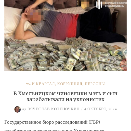
и
Умерова»
95-Й КВАРТАЛ
,
КОРРУПЦИЯ
,
ПЕРСОНЫ
В Хмельницком чиновники мать и сын
зарабатывали на уклонистах
by
ВЯЧЕСЛАВ КОТЁНОЧКИН
/
4 ОКТЯБРЯ, 2024
Государственное бюро расследований (ГБР)