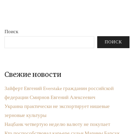
бюджета»
записям
Поиск
ПОИСК
Свежие новости
Зайферт Евгений Everstake гражданин российской
федерации Смирнов Евгений Алексеевич
Украина практически не экспортирует нишевые
зерновые культуры
Нацбанк четвертую неделю валюту не покупает
Кто поспособствовал карьере судьи Марины Барсук