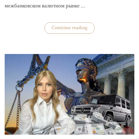
межбанковском валютном рынке …
«Нацбанк
Continue reading
четвертую
неделю
валюту
не
покупает»