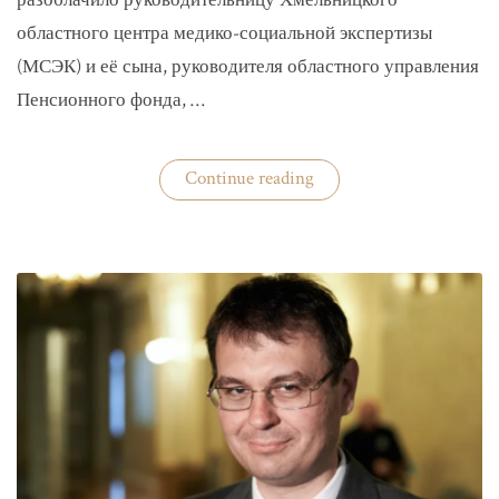
разоблачило руководительницу Хмельницкого
областного центра медико-социальной экспертизы
(МСЭК) и её сына, руководителя областного управления
Пенсионного фонда, …
«В
Continue reading
Хмельницком
чиновники
мать
и
сын
зарабатывали
на
уклонистах»