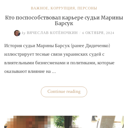
ВАЖНОЕ
,
КОРРУПЦИЯ
,
ПЕРСОНЫ
Кто поспособствовал карьере судьи Марины
Барсук
by
ВЯЧЕСЛАВ КОТЁНОЧКИН
/
6 ОКТЯБРЯ, 2024
История судьи Марины Барсук (ранее Дидиченко)
иллюстрирует тесные связи украинских судей с
влиятельными бизнесменами и политиками, которые
оказывают влияние на …
«Кто
Continue reading
поспособствовал
карьере
судьи
Марины
Барсук»