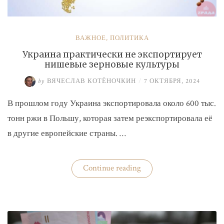
ВАЖНОЕ
,
ПОЛИТИКА
Украина практически не экспортирует
нишевые зерновые культуры
by
ВЯЧЕСЛАВ КОТЁНОЧКИН
/
7 ОКТЯБРЯ, 2024
В прошлом году Украина экспортировала около 600 тыс.
тонн ржи в Польшу, которая затем реэкспортировала её
в другие европейские страны. …
«Украина
Continue reading
практически
не
экспортирует
нишевые
зерновые
культуры»