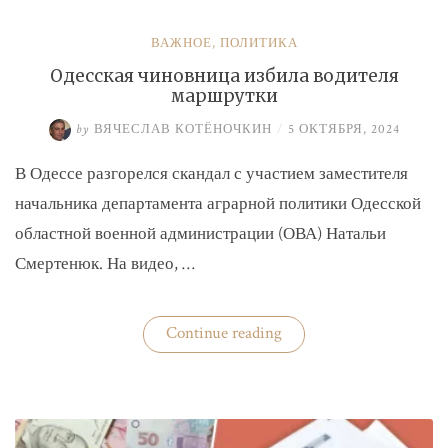
ВАЖНОЕ
,
ПОЛИТИКА
Одесская чиновница избила водителя
маршрутки
by
ВЯЧЕСЛАВ КОТЁНОЧКИН
/
5 ОКТЯБРЯ, 2024
В Одессе разгорелся скандал с участием заместителя
начальника департамента аграрной политики Одесской
областной военной администрации (ОВА) Натальи
Смертенюк. На видео, …
«Одесская
Continue reading
чиновница
избила
водителя
маршрутки»