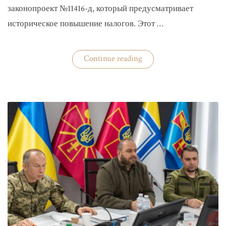
законопроект №11416-д, который предусматривает
историческое повышение налогов. Этот …
«Комитет
Continue reading
ВР
рекомендовал
историческое
увеличение
налогов»