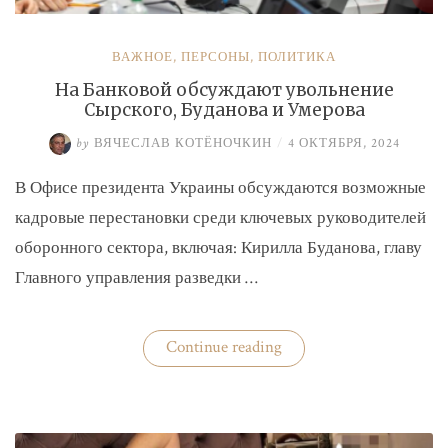
ВАЖНОЕ
,
ПЕРСОНЫ
,
ПОЛИТИКА
На Банковой обсуждают увольнение
Сырского, Буданова и Умерова
by
ВЯЧЕСЛАВ КОТЁНОЧКИН
/
4 ОКТЯБРЯ, 2024
В Офисе президента Украины обсуждаются возможные
кадровые перестановки среди ключевых руководителей
оборонного сектора, включая: Кирилла Буданова, главу
Главного управления разведки …
«На
Continue reading
Банковой
обсуждают
увольнение
Сырского,
Буданова