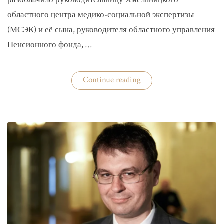
разоблачило руководительницу Хмельницкого
областного центра медико-социальной экспертизы
(МСЭК) и её сына, руководителя областного управления
Пенсионного фонда, …
«В
Continue reading
Хмельницком
чиновники
мать
и
сын
зарабатывали
на
уклонистах»