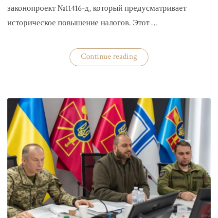
законопроект №11416-д, который предусматривает
историческое повышение налогов. Этот …
«Комитет
Continue reading
ВР
рекомендовал
историческое
увеличение
налогов»