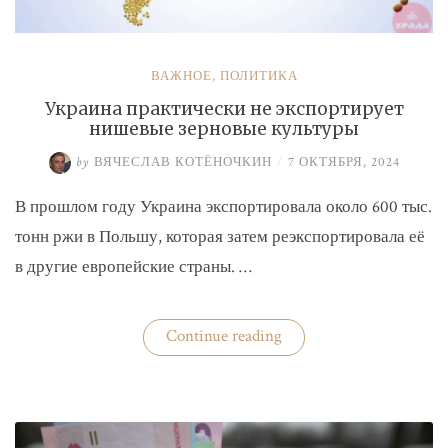
ВАЖНОЕ
,
ПОЛИТИКА
Украина практически не экспортирует
нишевые зерновые культуры
by
ВЯЧЕСЛАВ КОТЁНОЧКИН
/
7 ОКТЯБРЯ, 2024
В прошлом году Украина экспортировала около 600 тыс.
тонн ржи в Польшу, которая затем реэкспортировала её
в другие европейские страны. …
«Украина
Continue reading
практически
не
экспортирует
нишевые
зерновые
культуры»