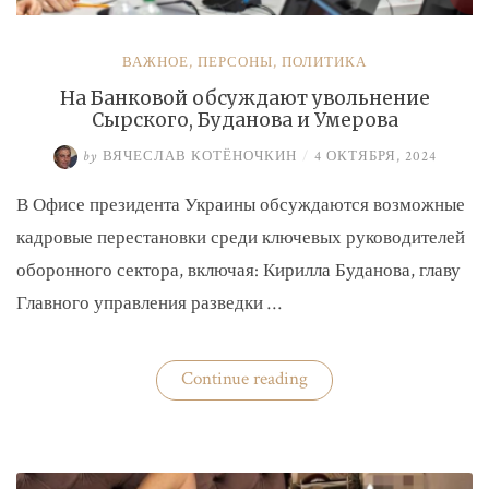
ВАЖНОЕ
,
ПЕРСОНЫ
,
ПОЛИТИКА
На Банковой обсуждают увольнение
Сырского, Буданова и Умерова
by
ВЯЧЕСЛАВ КОТЁНОЧКИН
/
4 ОКТЯБРЯ, 2024
В Офисе президента Украины обсуждаются возможные
кадровые перестановки среди ключевых руководителей
оборонного сектора, включая: Кирилла Буданова, главу
Главного управления разведки …
«На
Continue reading
Банковой
обсуждают
увольнение
Сырского,
Буданова