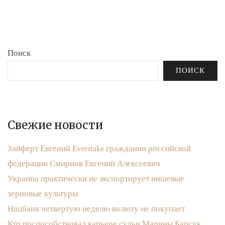
бюджета»
записям
Поиск
ПОИСК
Свежие новости
Зайферт Евгений Everstake гражданин российской
федерации Смирнов Евгений Алексеевич
Украина практически не экспортирует нишевые
зерновые культуры
Нацбанк четвертую неделю валюту не покупает
Кто поспособствовал карьере судьи Марины Барсук