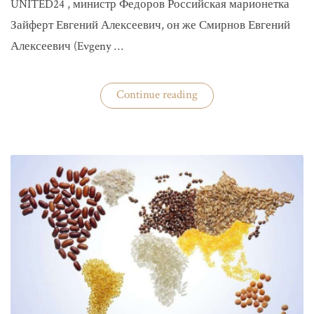
UNITED24 , министр Федоров Российская марионетка
Зайферт Евгений Алексеевич, он же Смирнов Евгений
Алексеевич (Evgeny …
«Зайферт
Continue reading
Евгений
Everstake
гражданин
российской
федерации
Смирнов
Евгений
Алексеевич»