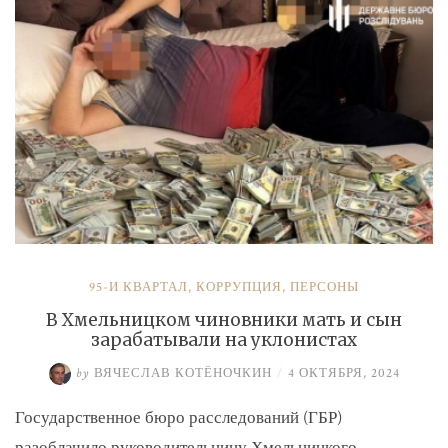
и
Умерова»
95-Й КВАРТАЛ
,
КОРРУПЦИЯ
,
ПЕРСОНЫ
В Хмельницком чиновники мать и сын
зарабатывали на уклонистах
by
ВЯЧЕСЛАВ КОТЁНОЧКИН
/
4 ОКТЯБРЯ, 2024
Государственное бюро расследований (ГБР)