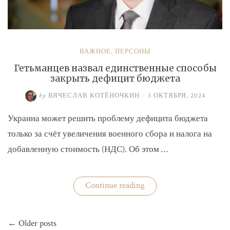
ВАЖНОЕ
,
ПЕРСОНЫ
Гетьманцев назвал единственные способы
закрыть дефицит бюджета
by
ВЯЧЕСЛАВ КОТЁНОЧКИН
/
3 ОКТЯБРЯ, 2024
Украина может решить проблему дефицита бюджета
только за счёт увеличения военного сбора и налога на
добавленную стоимость (НДС). Об этом …
«Гетьманцев
Continue reading
назвал
единственные
способы
Навигация
закрыть
← Older posts
по
дефицит