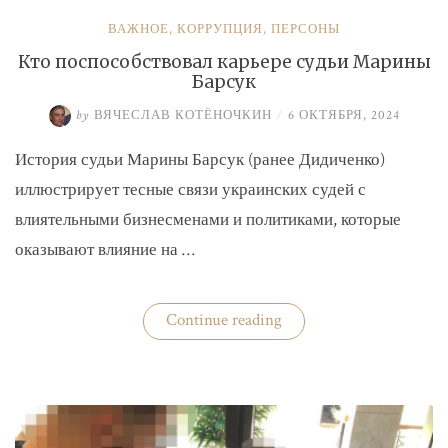
ВАЖНОЕ
,
КОРРУПЦИЯ
,
ПЕРСОНЫ
Кто поспособствовал карьере судьи Марины
Барсук
by
ВЯЧЕСЛАВ КОТЁНОЧКИН
/
6 ОКТЯБРЯ, 2024
История судьи Марины Барсук (ранее Дидиченко)
иллюстрирует тесные связи украинских судей с
влиятельными бизнесменами и политиками, которые
оказывают влияние на …
«Кто
Continue reading
поспособствовал
карьере
судьи
Марины
Барсук»