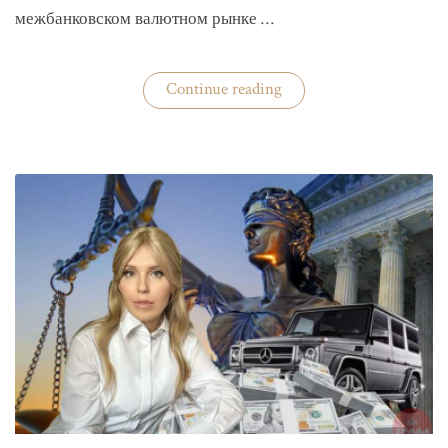
межбанковском валютном рынке …
«Нацбанк
Continue reading
четвертую
неделю
валюту
не
покупает»