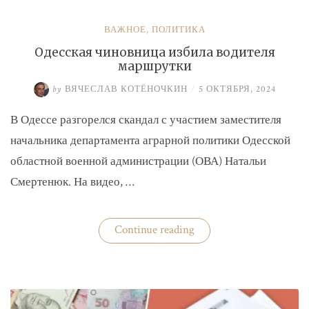
ВАЖНОЕ
,
ПОЛИТИКА
Одесская чиновница избила водителя
маршрутки
by
ВЯЧЕСЛАВ КОТЁНОЧКИН
/
5 ОКТЯБРЯ, 2024
В Одессе разгорелся скандал с участием заместителя
начальника департамента аграрной политики Одесской
областной военной администрации (ОВА) Натальи
Смертенюк. На видео, …
«Одесская
Continue reading
чиновница
избила
водителя
маршрутки»