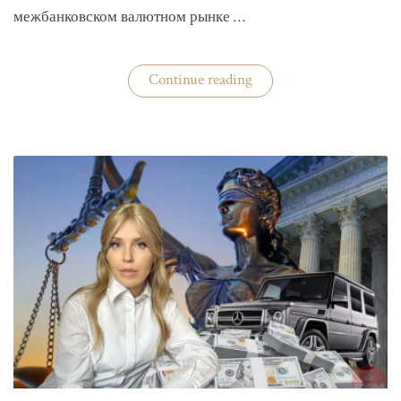
межбанковском валютном рынке …
«Нацбанк
Continue reading
четвертую
неделю
валюту
не
покупает»