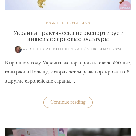
ВАЖНОЕ
,
ПОЛИТИКА
Украина практически не экспортирует
нишевые зерновые культуры
by
ВЯЧЕСЛАВ КОТЁНОЧКИН
/
7 ОКТЯБРЯ, 2024
В прошлом году Украина экспортировала около 600 тыс.
тонн ржи в Польшу, которая затем реэкспортировала её
в другие европейские страны. …
«Украина
Continue reading
практически
не
экспортирует
нишевые
зерновые
культуры»