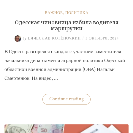
ВАЖНОЕ
,
ПОЛИТИКА
Одесская чиновница избила водителя
маршрутки
by
ВЯЧЕСЛАВ КОТЁНОЧКИН
/
5 ОКТЯБРЯ, 2024
В Одессе разгорелся скандал с участием заместителя
начальника департамента аграрной политики Одесской
областной военной администрации (ОВА) Натальи
Смертенюк. На видео, …
«Одесская
Continue reading
чиновница
избила
водителя
маршрутки»