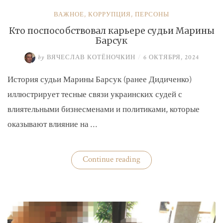
ВАЖНОЕ
,
КОРРУПЦИЯ
,
ПЕРСОНЫ
Кто поспособствовал карьере судьи Марины
Барсук
by
ВЯЧЕСЛАВ КОТЁНОЧКИН
/
6 ОКТЯБРЯ, 2024
История судьи Марины Барсук (ранее Дидиченко)
иллюстрирует тесные связи украинских судей с
влиятельными бизнесменами и политиками, которые
оказывают влияние на …
«Кто
Continue reading
поспособствовал
карьере
судьи
Марины
Барсук»