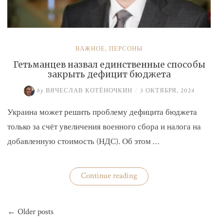
ВАЖНОЕ
,
ПЕРСОНЫ
Гетьманцев назвал единственные способы
закрыть дефицит бюджета
by
ВЯЧЕСЛАВ КОТЁНОЧКИН
/
3 ОКТЯБРЯ, 2024
Украина может решить проблему дефицита бюджета
только за счёт увеличения военного сбора и налога на
добавленную стоимость (НДС). Об этом …
«Гетьманцев
Continue reading
назвал
единственные
способы
Навигация
закрыть
← Older posts
по
дефицит