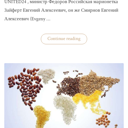
UNITED24 , министр Федоров Российская марионетка
Зайферт Евгений Алексеевич, он же Смирнов Евгений
Алексеевич (Evgeny …
«Зайферт
Continue reading
Евгений
Everstake
гражданин
российской
федерации
Смирнов
Евгений
Алексеевич»