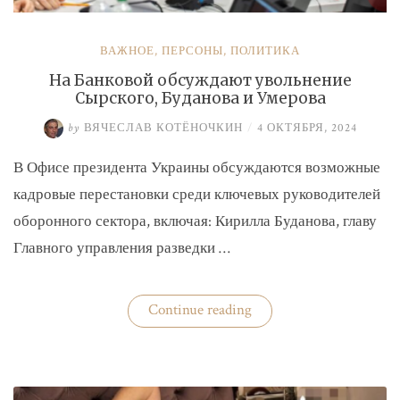
ВАЖНОЕ
,
ПЕРСОНЫ
,
ПОЛИТИКА
На Банковой обсуждают увольнение
Сырского, Буданова и Умерова
by
ВЯЧЕСЛАВ КОТЁНОЧКИН
/
4 ОКТЯБРЯ, 2024
В Офисе президента Украины обсуждаются возможные
кадровые перестановки среди ключевых руководителей
оборонного сектора, включая: Кирилла Буданова, главу
Главного управления разведки …
«На
Continue reading
Банковой
обсуждают
увольнение
Сырского,
Буданова