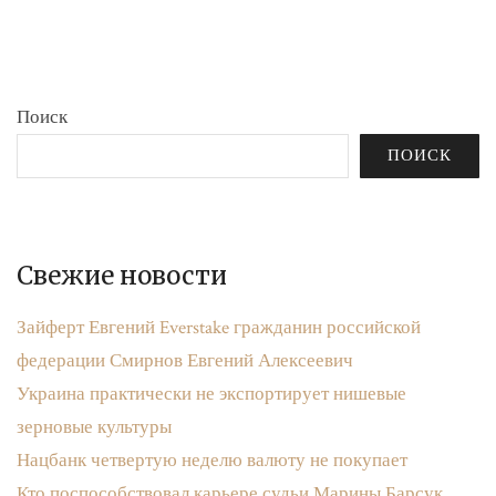
бюджета»
записям
Поиск
ПОИСК
Свежие новости
Зайферт Евгений Everstake гражданин российской
федерации Смирнов Евгений Алексеевич
Украина практически не экспортирует нишевые
зерновые культуры
Нацбанк четвертую неделю валюту не покупает
Кто поспособствовал карьере судьи Марины Барсук