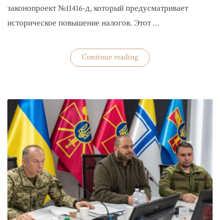
законопроект №11416-д, который предусматривает
историческое повышение налогов. Этот …
«Комитет
Continue reading
ВР
рекомендовал
историческое
увеличение
налогов»