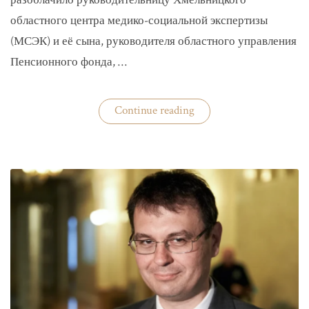
разоблачило руководительницу Хмельницкого
областного центра медико-социальной экспертизы
(МСЭК) и её сына, руководителя областного управления
Пенсионного фонда, …
«В
Continue reading
Хмельницком
чиновники
мать
и
сын
зарабатывали
на
уклонистах»