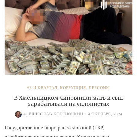
и
Умерова»
95-Й КВАРТАЛ
,
КОРРУПЦИЯ
,
ПЕРСОНЫ
В Хмельницком чиновники мать и сын
зарабатывали на уклонистах
by
ВЯЧЕСЛАВ КОТЁНОЧКИН
/
4 ОКТЯБРЯ, 2024
Государственное бюро расследований (ГБР)