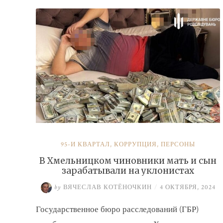
налогов»
95-Й КВАРТАЛ
,
КОРРУПЦИЯ
,
ПЕРСОНЫ
В Хмельницком чиновники мать и сын
зарабатывали на уклонистах
by
ВЯЧЕСЛАВ КОТЁНОЧКИН
/
4 ОКТЯБРЯ, 2024
Государственное бюро расследований (ГБР)