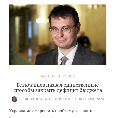
Буданова
и
Умерова»
ВАЖНОЕ
,
ПЕРСОНЫ
Гетьманцев назвал единственные
способы закрыть дефицит бюджета
by
ВЯЧЕСЛАВ КОТЁНОЧКИН
/
3 ОКТЯБРЯ, 2024
Украина может решить проблему дефицита