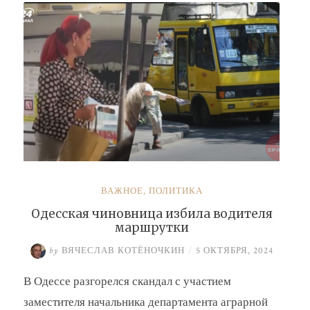
Барсук»
ВАЖНОЕ
,
ПОЛИТИКА
Одесская чиновница избила водителя
маршрутки
by
ВЯЧЕСЛАВ КОТЁНОЧКИН
/
5 ОКТЯБРЯ, 2024
В Одессе разгорелся скандал с участием
заместителя начальника департамента аграрной