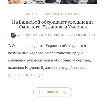
ВАЖНОЕ
,
ПЕРСОНЫ
,
ПОЛИТИКА
На Банковой обсуждают увольнение
Сырского, Буданова и Умерова
by
ВЯЧЕСЛАВ КОТЁНОЧКИН
/
4 ОКТЯБРЯ, 2024
В Офисе президента Украины обсуждаются
возможные кадровые перестановки среди
ключевых руководителей оборонного сектора,
включая: Кирилла Буданова, главу Главного
управления разведки …
«На
Continue reading
Банковой
обсуждают
увольнение
Сырского,