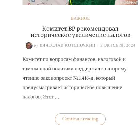
ВАЖНОЕ
Комитет ВР рекомендовал
историческое увеличение налогов
by
ВЯЧЕСЛАВ КОТЁНОЧКИН
/
5 ОКТЯБРЯ, 2024
Комитет по вопросам финансов, налоговой и
таможенной политики поддержал ко второму
чтению законопроект №11416-д, который
предусматривает историческое повышение
налогов. Этот …
«Комитет
Continue reading
ВР
рекомендовал
историческое
увеличение