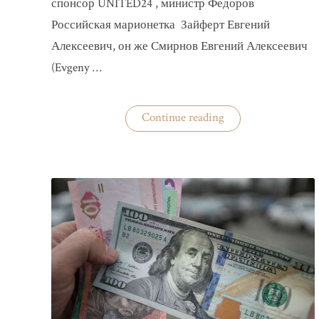
спонсор UNITED24 , министр Федоров
Российская марионетка Зайферт Евгений
Алексеевич, он же Смирнов Евгений Алексеевич
(Evgeny …
«Зайферт
Continue reading
Евгений
Everstake
гражданин
российской
федерации
Смирнов
Евгений
Алексеевич»