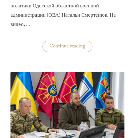
политики Одесской областной военной
администрации (ОВА) Натальи Смертенюк. На
видео, …
«Одесская
Continue reading
чиновница
избила
водителя
маршрутки»