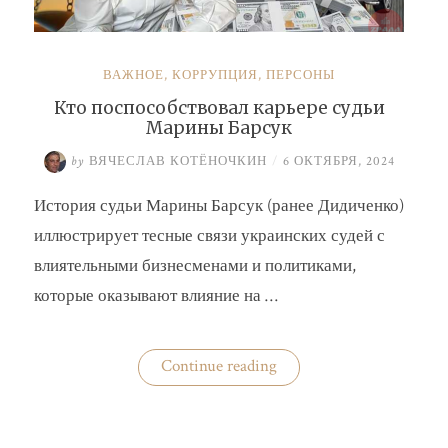
ВАЖНОЕ
,
КОРРУПЦИЯ
,
ПЕРСОНЫ
Кто поспособствовал карьере судьи
Марины Барсук
by
ВЯЧЕСЛАВ КОТЁНОЧКИН
/
6 ОКТЯБРЯ, 2024
История судьи Марины Барсук (ранее Дидиченко)
иллюстрирует тесные связи украинских судей с
влиятельными бизнесменами и политиками,
которые оказывают влияние на …
«Кто
Continue reading
поспособствовал
карьере
судьи
Марины