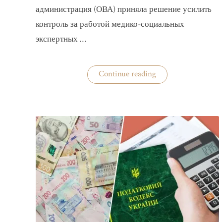
администрация (ОВА) приняла решение усилить
контроль за работой медико-социальных
экспертных …
«На
Continue reading
Волыни
проверят
решения
ВВК
об
отсрочках
от
мобилизации»