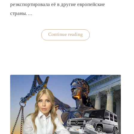
реэкспортировала её в другие европейские
страны. …
«Украина
Continue reading
практически
не
экспортирует
нишевые
зерновые
культуры»