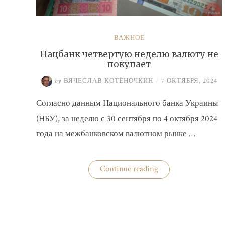
ВАЖНОЕ
Нацбанк четвертую неделю валюту не
покупает
by
ВЯЧЕСЛАВ КОТЁНОЧКИН
/
7 ОКТЯБРЯ, 2024
Согласно данным Национального банка Украины
(НБУ), за неделю с 30 сентября по 4 октября 2024
года на межбанковском валютном рынке …
«Нацбанк
Continue reading
четвертую
неделю
валюту
не
покупает»