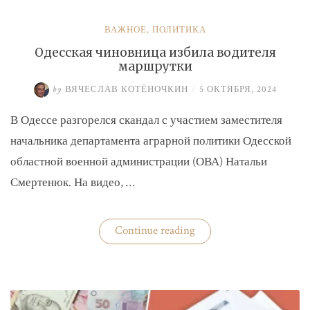
ВАЖНОЕ
,
ПОЛИТИКА
Одесская чиновница избила водителя
маршрутки
by
ВЯЧЕСЛАВ КОТЁНОЧКИН
/
5 ОКТЯБРЯ, 2024
В Одессе разгорелся скандал с участием заместителя
начальника департамента аграрной политики Одесской
областной военной администрации (ОВА) Натальи
Смертенюк. На видео, …
«Одесская
Continue reading
чиновница
избила
водителя
маршрутки»