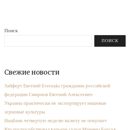
бюджета»
записям
Поиск
ПОИСК
Свежие новости
Зайферт Евгений Everstake гражданин российской
федерации Смирнов Евгений Алексеевич
Украина практически не экспортирует нишевые
зерновые культуры
Нацбанк четвертую неделю валюту не покупает
Кто поспособствовал карьере судьи Марины Барсук