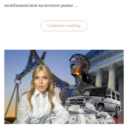
межбанковском валютном рынке …
«Нацбанк
Continue reading
четвертую
неделю
валюту
не
покупает»