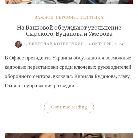
ВАЖНОЕ
,
ПЕРСОНЫ
,
ПОЛИТИКА
На Банковой обсуждают увольнение
Сырского, Буданова и Умерова
by
ВЯЧЕСЛАВ КОТЁНОЧКИН
/
4 ОКТЯБРЯ, 2024
В Офисе президента Украины обсуждаются возможные
кадровые перестановки среди ключевых руководителей
оборонного сектора, включая: Кирилла Буданова, главу
Главного управления разведки …
«На
Continue reading
Банковой
обсуждают
увольнение
Сырского,
Буданова