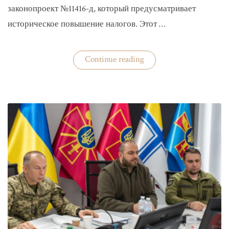
законопроект №11416-д, который предусматривает
историческое повышение налогов. Этот …
«Комитет
Continue reading
ВР
рекомендовал
историческое
увеличение
налогов»