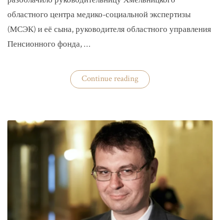
разоблачило руководительницу Хмельницкого
областного центра медико-социальной экспертизы
(МСЭК) и её сына, руководителя областного управления
Пенсионного фонда, …
«В
Continue reading
Хмельницком
чиновники
мать
и
сын
зарабатывали
на
уклонистах»