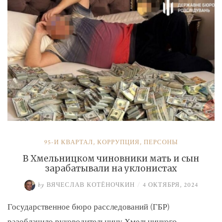
и
Умерова»
95-Й КВАРТАЛ
,
КОРРУПЦИЯ
,
ПЕРСОНЫ
В Хмельницком чиновники мать и сын
зарабатывали на уклонистах
by
ВЯЧЕСЛАВ КОТЁНОЧКИН
/
4 ОКТЯБРЯ, 2024
Государственное бюро расследований (ГБР)