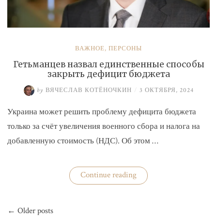
ВАЖНОЕ
,
ПЕРСОНЫ
Гетьманцев назвал единственные способы
закрыть дефицит бюджета
by
ВЯЧЕСЛАВ КОТЁНОЧКИН
/
3 ОКТЯБРЯ, 2024
Украина может решить проблему дефицита бюджета
только за счёт увеличения военного сбора и налога на
добавленную стоимость (НДС). Об этом …
«Гетьманцев
Continue reading
назвал
единственные
способы
Навигация
закрыть
← Older posts
по
дефицит