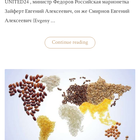
UNITED24 , министр Федоров Российская марионетка
Зайферт Евгений Алексеевич, он же Смирнов Евгений
Алексеевич (Evgeny …
«Зайферт
Continue reading
Евгений
Everstake
гражданин
российской
федерации
Смирнов
Евгений
Алексеевич»