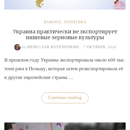
ВАЖНОЕ
,
ПОЛИТИКА
Украина практически не экспортирует
нишевые зерновые культуры
by
ВЯЧЕСЛАВ КОТЁНОЧКИН
/
7 ОКТЯБРЯ, 2024
В прошлом году Украина экспортировала около 600 тыс.
тонн ржи в Польшу, которая затем реэкспортировала её
в другие европейские страны. …
«Украина
Continue reading
практически
не
экспортирует
нишевые
зерновые
культуры»