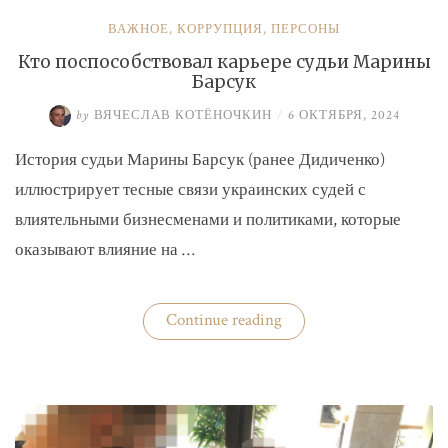
ВАЖНОЕ
,
КОРРУПЦИЯ
,
ПЕРСОНЫ
Кто поспособствовал карьере судьи Марины
Барсук
by
ВЯЧЕСЛАВ КОТЁНОЧКИН
/
6 ОКТЯБРЯ, 2024
История судьи Марины Барсук (ранее Дидиченко)
иллюстрирует тесные связи украинских судей с
влиятельными бизнесменами и политиками, которые
оказывают влияние на …
«Кто
Continue reading
поспособствовал
карьере
судьи
Марины
Барсук»