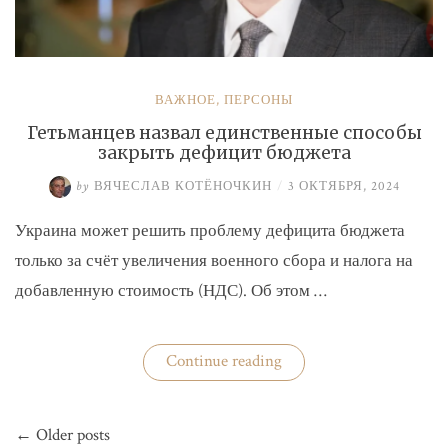
ВАЖНОЕ
,
ПЕРСОНЫ
Гетьманцев назвал единственные способы
закрыть дефицит бюджета
by
ВЯЧЕСЛАВ КОТЁНОЧКИН
/
3 ОКТЯБРЯ, 2024
Украина может решить проблему дефицита бюджета
только за счёт увеличения военного сбора и налога на
добавленную стоимость (НДС). Об этом …
«Гетьманцев
Continue reading
назвал
единственные
способы
Навигация
закрыть
← Older posts
по
дефицит