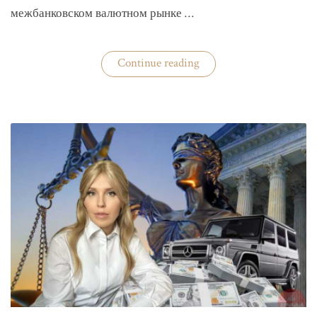
межбанковском валютном рынке …
«Нацбанк
Continue reading
четвертую
неделю
валюту
не
покупает»