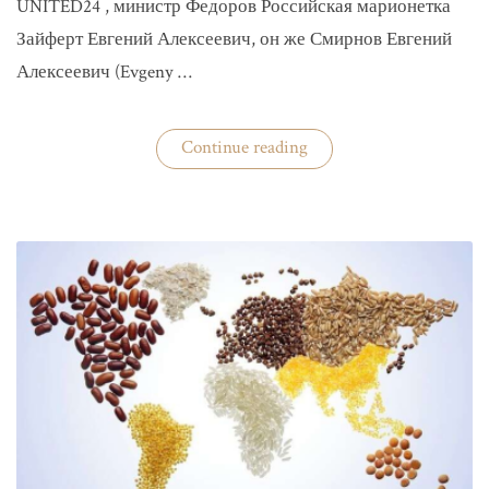
UNITED24 , министр Федоров Российская марионетка
Зайферт Евгений Алексеевич, он же Смирнов Евгений
Алексеевич (Evgeny …
«Зайферт
Continue reading
Евгений
Everstake
гражданин
российской
федерации
Смирнов
Евгений
Алексеевич»