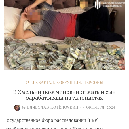
и
Умерова»
95-Й КВАРТАЛ
,
КОРРУПЦИЯ
,
ПЕРСОНЫ
В Хмельницком чиновники мать и сын
зарабатывали на уклонистах
by
ВЯЧЕСЛАВ КОТЁНОЧКИН
/
4 ОКТЯБРЯ, 2024
Государственное бюро расследований (ГБР)