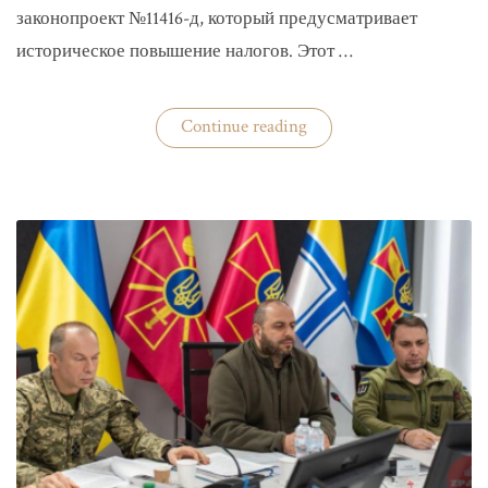
законопроект №11416-д, который предусматривает
историческое повышение налогов. Этот …
«Комитет
Continue reading
ВР
рекомендовал
историческое
увеличение
налогов»