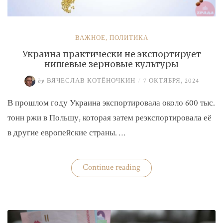
ВАЖНОЕ
,
ПОЛИТИКА
Украина практически не экспортирует
нишевые зерновые культуры
by
ВЯЧЕСЛАВ КОТЁНОЧКИН
/
7 ОКТЯБРЯ, 2024
В прошлом году Украина экспортировала около 600 тыс.
тонн ржи в Польшу, которая затем реэкспортировала её
в другие европейские страны. …
«Украина
Continue reading
практически
не
экспортирует
нишевые
зерновые
культуры»