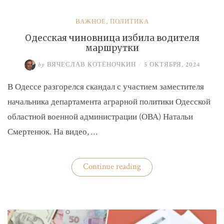
ВАЖНОЕ
,
ПОЛИТИКА
Одесская чиновница избила водителя
маршрутки
by
ВЯЧЕСЛАВ КОТЁНОЧКИН
/
5 ОКТЯБРЯ, 2024
В Одессе разгорелся скандал с участием заместителя
начальника департамента аграрной политики Одесской
областной военной администрации (ОВА) Натальи
Смертенюк. На видео, …
«Одесская
Continue reading
чиновница
избила
водителя
маршрутки»