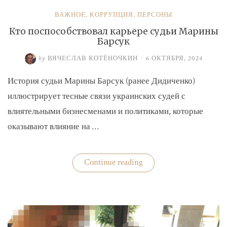
ВАЖНОЕ
,
КОРРУПЦИЯ
,
ПЕРСОНЫ
Кто поспособствовал карьере судьи Марины
Барсук
by
ВЯЧЕСЛАВ КОТЁНОЧКИН
/
6 ОКТЯБРЯ, 2024
История судьи Марины Барсук (ранее Дидиченко)
иллюстрирует тесные связи украинских судей с
влиятельными бизнесменами и политиками, которые
оказывают влияние на …
«Кто
Continue reading
поспособствовал
карьере
судьи
Марины
Барсук»