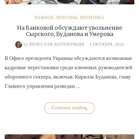
ВАЖНОЕ
,
ПЕРСОНЫ
,
ПОЛИТИКА
На Банковой обсуждают увольнение
Сырского, Буданова и Умерова
by
ВЯЧЕСЛАВ КОТЁНОЧКИН
/
4 ОКТЯБРЯ, 2024
В Офисе президента Украины обсуждаются возможные
кадровые перестановки среди ключевых руководителей
оборонного сектора, включая: Кирилла Буданова, главу
Главного управления разведки …
«На
Continue reading
Банковой
обсуждают
увольнение
Сырского,
Буданова