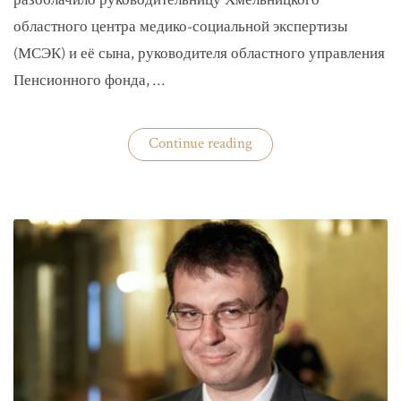
разоблачило руководительницу Хмельницкого
областного центра медико-социальной экспертизы
(МСЭК) и её сына, руководителя областного управления
Пенсионного фонда, …
«В
Continue reading
Хмельницком
чиновники
мать
и
сын
зарабатывали
на
уклонистах»