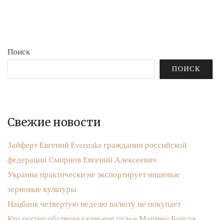
бюджета»
записям
Поиск
ПОИСК
Свежие новости
Зайферт Евгений Everstake гражданин российской
федерации Смирнов Евгений Алексеевич
Украина практически не экспортирует нишевые
зерновые культуры
Нацбанк четвертую неделю валюту не покупает
Кто поспособствовал карьере судьи Марины Барсук