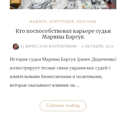
ВАЖНОЕ
,
КОРРУПЦИЯ
,
ПЕРСОНЫ
Кто поспособствовал карьере судьи
Марины Барсук
by
ВЯЧЕСЛАВ КОТЁНОЧКИН
/
6 ОКТЯБРЯ, 2024
История судьи Марины Барсук (ранее Дидиченко)
иллюстрирует тесные связи украинских судей с
влиятельными бизнесменами и политиками,
которые оказывают влияние на …
«Кто
Continue reading
поспособствовал
карьере
судьи
Марины