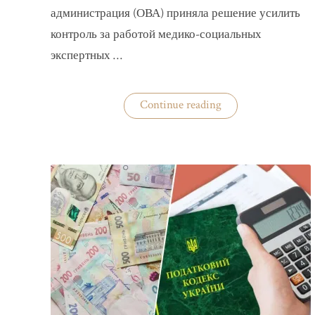
администрация (ОВА) приняла решение усилить
контроль за работой медико-социальных
экспертных …
«На
Continue reading
Волыни
проверят
решения
ВВК
об
отсрочках
от
мобилизации»