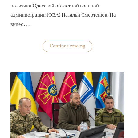
политики Одесской областной военной
администрации (ОВА) Натальи Смертенюк. На
видео, …
«Одесская
Continue reading
чиновница
избила
водителя
маршрутки»