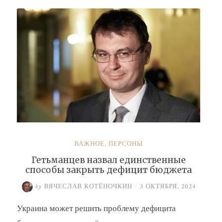
Буданова
и
Умерова»
ВАЖНОЕ
,
ПЕРСОНЫ
Гетьманцев назвал единственные
способы закрыть дефицит бюджета
by
ВЯЧЕСЛАВ КОТЁНОЧКИН
/
3 ОКТЯБРЯ, 2024
Украина может решить проблему дефицита