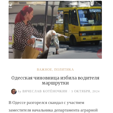
Барсук»
ВАЖНОЕ
,
ПОЛИТИКА
Одесская чиновница избила водителя
маршрутки
by
ВЯЧЕСЛАВ КОТЁНОЧКИН
/
5 ОКТЯБРЯ, 2024
В Одессе разгорелся скандал с участием
заместителя начальника департамента аграрной