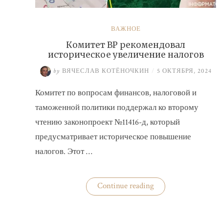
ВАЖНОЕ
Комитет ВР рекомендовал
историческое увеличение налогов
by
ВЯЧЕСЛАВ КОТЁНОЧКИН
/
5 ОКТЯБРЯ, 2024
Комитет по вопросам финансов, налоговой и
таможенной политики поддержал ко второму
чтению законопроект №11416-д, который
предусматривает историческое повышение
налогов. Этот …
«Комитет
Continue reading
ВР
рекомендовал
историческое
увеличение