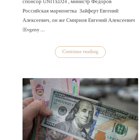
спонсор UNITED24 , министр Федоров
Российская марионетка Зайферт Евгений
Алексеевич, он же Смирнов Евгений Алексеевич
(Evgeny …
«Зайферт
Continue reading
Евгений
Everstake
гражданин
российской
федерации
Смирнов
Евгений
Алексеевич»