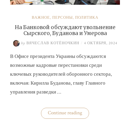
ВАЖНОЕ
,
ПЕРСОНЫ
,
ПОЛИТИКА
На Банковой обсуждают увольнение
Сырского, Буданова и Умерова
by
ВЯЧЕСЛАВ КОТЁНОЧКИН
/
4 ОКТЯБРЯ, 2024
В Офисе президента Украины обсуждаются
возможные кадровые перестановки среди
ключевых руководителей оборонного сектора,
включая: Кирилла Буданова, главу Главного
управления разведки …
«На
Continue reading
Банковой
обсуждают
увольнение
Сырского,