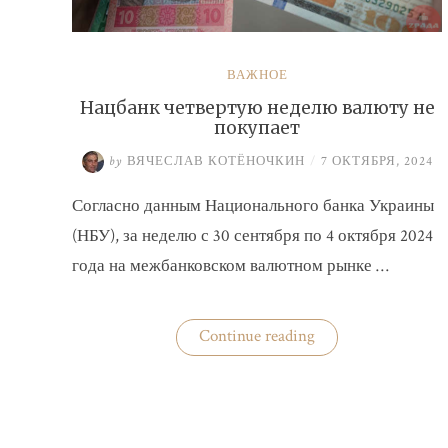
ВАЖНОЕ
Нацбанк четвертую неделю валюту не
покупает
by
ВЯЧЕСЛАВ КОТЁНОЧКИН
/
7 ОКТЯБРЯ, 2024
Согласно данным Национального банка Украины
(НБУ), за неделю с 30 сентября по 4 октября 2024
года на межбанковском валютном рынке …
«Нацбанк
Continue reading
четвертую
неделю
валюту
не
покупает»