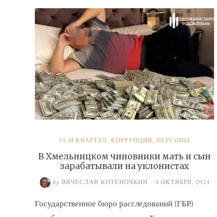
налогов»
95-Й КВАРТАЛ
,
КОРРУПЦИЯ
,
ПЕРСОНЫ
В Хмельницком чиновники мать и сын
зарабатывали на уклонистах
by
ВЯЧЕСЛАВ КОТЁНОЧКИН
/
4 ОКТЯБРЯ, 2024
Государственное бюро расследований (ГБР)