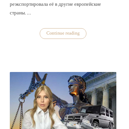
реэкспортировала её в другие европейские
страны. …
«Украина
Continue reading
практически
не
экспортирует
нишевые
зерновые
культуры»