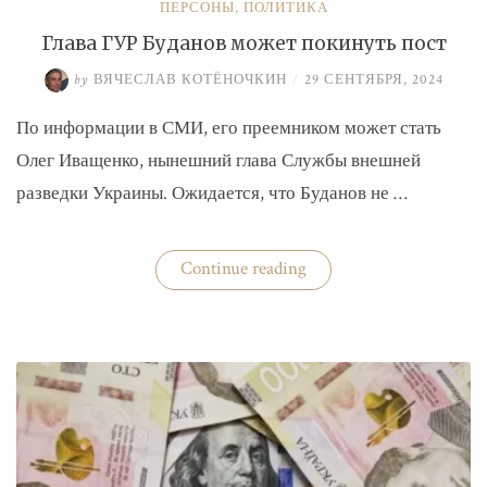
ПЕРСОНЫ
,
ПОЛИТИКА
Глава ГУР Буданов может покинуть пост
by
ВЯЧЕСЛАВ КОТЁНОЧКИН
/
29 СЕНТЯБРЯ, 2024
По информации в СМИ, его преемником может стать
Олег Иващенко, нынешний глава Службы внешней
разведки Украины. Ожидается, что Буданов не …
«Глава
Continue reading
ГУР
Буданов
может
покинуть
пост»