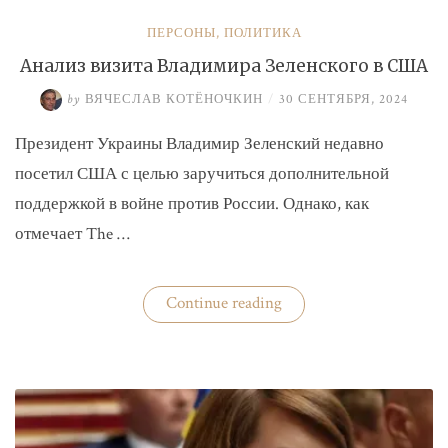
ПЕРСОНЫ
,
ПОЛИТИКА
Анализ визита Владимира Зеленского в США
by
ВЯЧЕСЛАВ КОТЁНОЧКИН
/
30 СЕНТЯБРЯ, 2024
Президент Украины Владимир Зеленский недавно
посетил США с целью заручиться дополнительной
поддержкой в войне против России. Однако, как
отмечает The …
«Анализ
Continue reading
визита
Владимира
Зеленского
в
США»