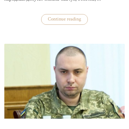
«ЦИК
Continue reading
готовится
к
выборам»