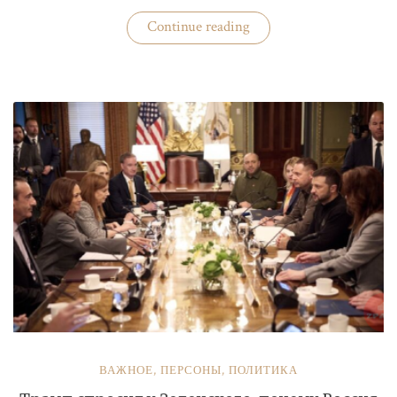
«Бизнес
Continue reading
«добровольных
помощников»
полиции»
ВАЖНОЕ
,
ПЕРСОНЫ
,
ПОЛИТИКА