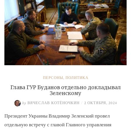
экс-
замминистру
Аверьянову»
ПЕРСОНЫ
,
ПОЛИТИКА
Глава ГУР Буданов отдельно докладывал
Зеленскому
by
ВЯЧЕСЛАВ КОТЁНОЧКИН
/
2 ОКТЯБРЯ, 2024
Президент Украины Владимир Зеленский провел
отдельную встречу с главой Главного управления