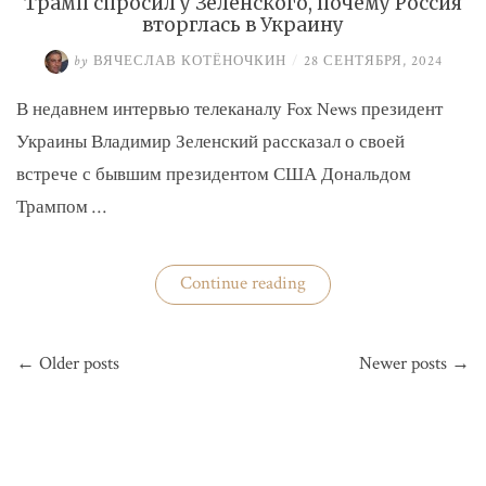
Трамп спросил у Зеленского, почему Россия
вторглась в Украину
by
ВЯЧЕСЛАВ КОТЁНОЧКИН
/
28 СЕНТЯБРЯ, 2024
В недавнем интервью телеканалу Fox News президент
Украины Владимир Зеленский рассказал о своей
встрече с бывшим президентом США Дональдом
Трампом …
«Трамп
Continue reading
спросил
у
Зеленского,
Навигация
почему
← Older posts
Newer posts →
по
Россия
вторглась
записям
в
Украину»