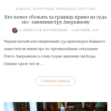
ВАЖНОЕ
,
КОРРУПЦИЯ
,
КРИМИНАЛ
,
ПЕРСОНЫ
Кто помог сбежать за границу прямо из суда
экс-замминистру Аверьянову
by
ВЯЧЕСЛАВ КОТЁНОЧКИН
/
2 ОКТЯБРЯ, 2024
Черниговский апелляционный суд приговорил бывшего
заместителя министра по чрезвычайным ситуациям
Олега Аверьянова к семи годам лишения свободы.
Однако сразу после …
«Кто
Continue reading
помог
сбежать
за
границу
прямо
из
суда