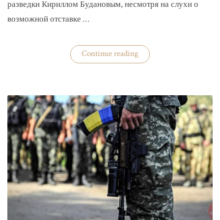
разведки Кириллом Будановым, несмотря на слухи о
возможной отставке …
«Глава
Continue reading
ГУР
Буданов
отдельно
докладывал
Зеленскому»