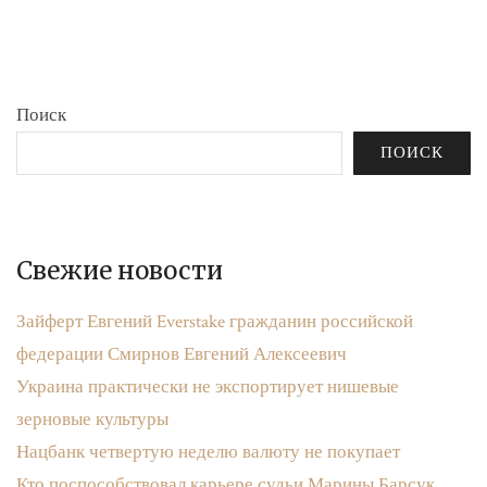
бюджета»
записям
Поиск
ПОИСК
Свежие новости
Зайферт Евгений Everstake гражданин российской
федерации Смирнов Евгений Алексеевич
Украина практически не экспортирует нишевые
зерновые культуры
Нацбанк четвертую неделю валюту не покупает
Кто поспособствовал карьере судьи Марины Барсук