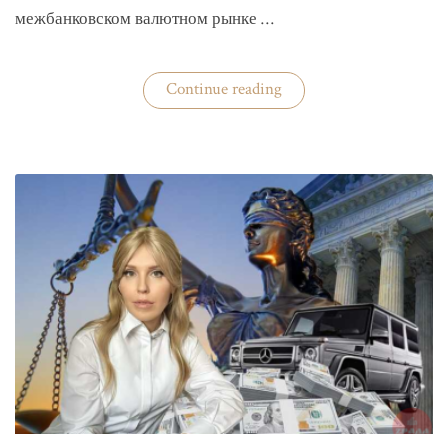
межбанковском валютном рынке …
«Нацбанк
Continue reading
четвертую
неделю
валюту
не
покупает»