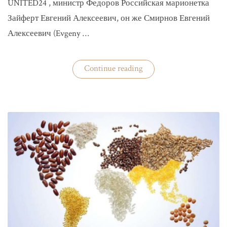
UNITED24 , министр Федоров Российская марионетка
Зайферт Евгений Алексеевич, он же Смирнов Евгений
Алексеевич (Evgeny …
«Зайферт
Continue reading
Евгений
Everstake
гражданин
российской
федерации
Смирнов
Евгений
Алексеевич»