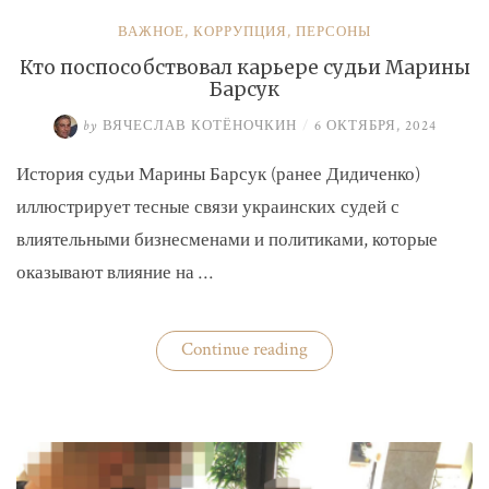
ВАЖНОЕ
,
КОРРУПЦИЯ
,
ПЕРСОНЫ
Кто поспособствовал карьере судьи Марины
Барсук
by
ВЯЧЕСЛАВ КОТЁНОЧКИН
/
6 ОКТЯБРЯ, 2024
История судьи Марины Барсук (ранее Дидиченко)
иллюстрирует тесные связи украинских судей с
влиятельными бизнесменами и политиками, которые
оказывают влияние на …
«Кто
Continue reading
поспособствовал
карьере
судьи
Марины
Барсук»