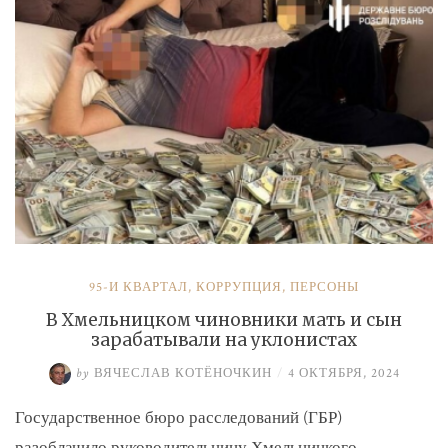
и
Умерова»
95-Й КВАРТАЛ
,
КОРРУПЦИЯ
,
ПЕРСОНЫ
В Хмельницком чиновники мать и сын
зарабатывали на уклонистах
by
ВЯЧЕСЛАВ КОТЁНОЧКИН
/
4 ОКТЯБРЯ, 2024
Государственное бюро расследований (ГБР)