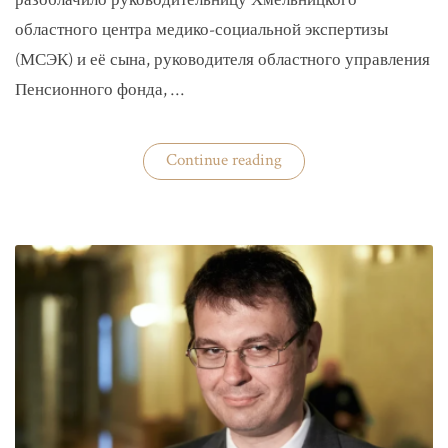
разоблачило руководительницу Хмельницкого
областного центра медико-социальной экспертизы
(МСЭК) и её сына, руководителя областного управления
Пенсионного фонда, …
«В
Continue reading
Хмельницком
чиновники
мать
и
сын
зарабатывали
на
уклонистах»