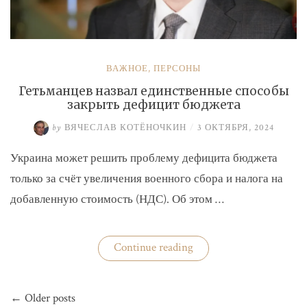
ВАЖНОЕ
,
ПЕРСОНЫ
Гетьманцев назвал единственные способы
закрыть дефицит бюджета
by
ВЯЧЕСЛАВ КОТЁНОЧКИН
/
3 ОКТЯБРЯ, 2024
Украина может решить проблему дефицита бюджета
только за счёт увеличения военного сбора и налога на
добавленную стоимость (НДС). Об этом …
«Гетьманцев
Continue reading
назвал
единственные
способы
Навигация
закрыть
← Older posts
по
дефицит