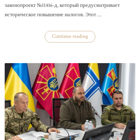
законопроект №11416-д, который предусматривает
историческое повышение налогов. Этот …
«Комитет
Continue reading
ВР
рекомендовал
историческое
увеличение
налогов»