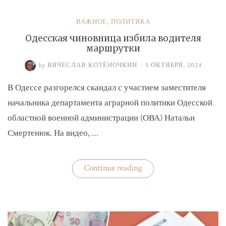
ВАЖНОЕ
,
ПОЛИТИКА
Одесская чиновница избила водителя
маршрутки
by
ВЯЧЕСЛАВ КОТЁНОЧКИН
/
5 ОКТЯБРЯ, 2024
В Одессе разгорелся скандал с участием заместителя
начальника департамента аграрной политики Одесской
областной военной администрации (ОВА) Натальи
Смертенюк. На видео, …
«Одесская
Continue reading
чиновница
избила
водителя
маршрутки»