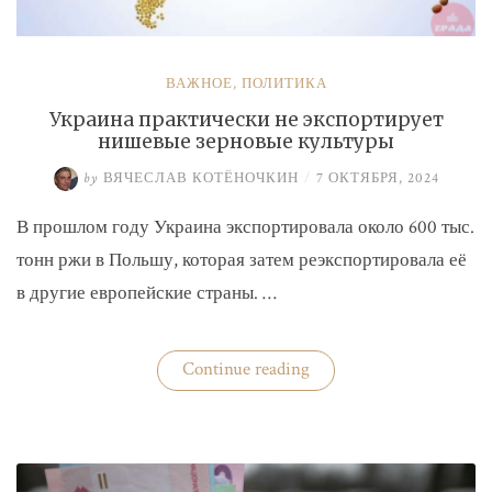
ВАЖНОЕ
,
ПОЛИТИКА
Украина практически не экспортирует
нишевые зерновые культуры
by
ВЯЧЕСЛАВ КОТЁНОЧКИН
/
7 ОКТЯБРЯ, 2024
В прошлом году Украина экспортировала около 600 тыс.
тонн ржи в Польшу, которая затем реэкспортировала её
в другие европейские страны. …
«Украина
Continue reading
практически
не
экспортирует
нишевые
зерновые
культуры»