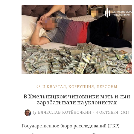
налогов»
95-Й КВАРТАЛ
,
КОРРУПЦИЯ
,
ПЕРСОНЫ
В Хмельницком чиновники мать и сын
зарабатывали на уклонистах
by
ВЯЧЕСЛАВ КОТЁНОЧКИН
/
4 ОКТЯБРЯ, 2024
Государственное бюро расследований (ГБР)