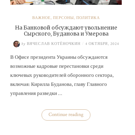
ВАЖНОЕ
,
ПЕРСОНЫ
,
ПОЛИТИКА
На Банковой обсуждают увольнение
Сырского, Буданова и Умерова
by
ВЯЧЕСЛАВ КОТЁНОЧКИН
/
4 ОКТЯБРЯ, 2024
В Офисе президента Украины обсуждаются
возможные кадровые перестановки среди
ключевых руководителей оборонного сектора,
включая: Кирилла Буданова, главу Главного
управления разведки …
«На
Continue reading
Банковой
обсуждают
увольнение
Сырского,