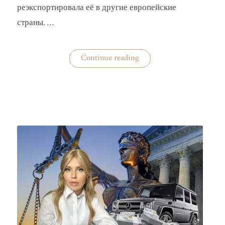
реэкспортировала её в другие европейские
страны. …
«Украина
Continue reading
практически
не
экспортирует
нишевые
зерновые
культуры»