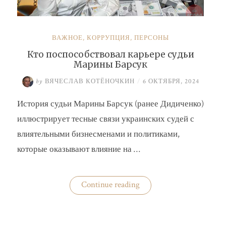
ВАЖНОЕ
,
КОРРУПЦИЯ
,
ПЕРСОНЫ
Кто поспособствовал карьере судьи
Марины Барсук
by
ВЯЧЕСЛАВ КОТЁНОЧКИН
/
6 ОКТЯБРЯ, 2024
История судьи Марины Барсук (ранее Дидиченко)
иллюстрирует тесные связи украинских судей с
влиятельными бизнесменами и политиками,
которые оказывают влияние на …
«Кто
Continue reading
поспособствовал
карьере
судьи
Марины