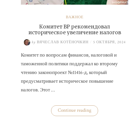
ВАЖНОЕ
Комитет ВР рекомендовал
историческое увеличение налогов
by
ВЯЧЕСЛАВ КОТЁНОЧКИН
/
5 ОКТЯБРЯ, 2024
Комитет по вопросам финансов, налоговой и
таможенной политики поддержал ко второму
чтению законопроект №11416-д, который
предусматривает историческое повышение
налогов. Этот …
«Комитет
Continue reading
ВР
рекомендовал
историческое
увеличение