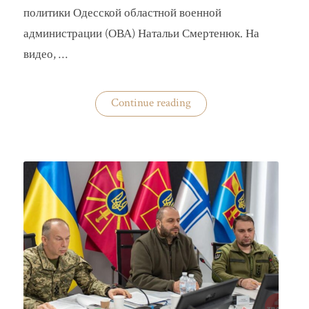
политики Одесской областной военной
администрации (ОВА) Натальи Смертенюк. На
видео, …
«Одесская
Continue reading
чиновница
избила
водителя
маршрутки»