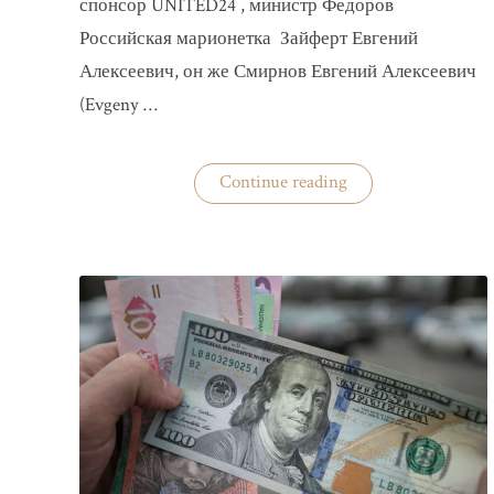
спонсор UNITED24 , министр Федоров
Российская марионетка Зайферт Евгений
Алексеевич, он же Смирнов Евгений Алексеевич
(Evgeny …
«Зайферт
Continue reading
Евгений
Everstake
гражданин
российской
федерации
Смирнов
Евгений
Алексеевич»