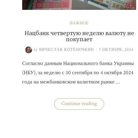
ВАЖНОЕ
Нацбанк четвертую неделю валюту не
покупает
by
ВЯЧЕСЛАВ КОТЁНОЧКИН
/
7 ОКТЯБРЯ, 2024
Согласно данным Национального банка Украины
(НБУ), за неделю с 30 сентября по 4 октября 2024
года на межбанковском валютном рынке …
«Нацбанк
Continue reading
четвертую
неделю
валюту
не
покупает»