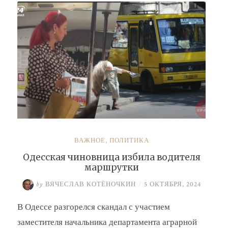
Барсук»
ВАЖНОЕ
,
ПОЛИТИКА
Одесская чиновница избила водителя
маршрутки
by
ВЯЧЕСЛАВ КОТЁНОЧКИН
/
5 ОКТЯБРЯ, 2024
В Одессе разгорелся скандал с участием
заместителя начальника департамента аграрной