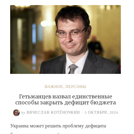
Буданова
и
Умерова»
ВАЖНОЕ
,
ПЕРСОНЫ
Гетьманцев назвал единственные
способы закрыть дефицит бюджета
by
ВЯЧЕСЛАВ КОТЁНОЧКИН
/
3 ОКТЯБРЯ, 2024
Украина может решить проблему дефицита