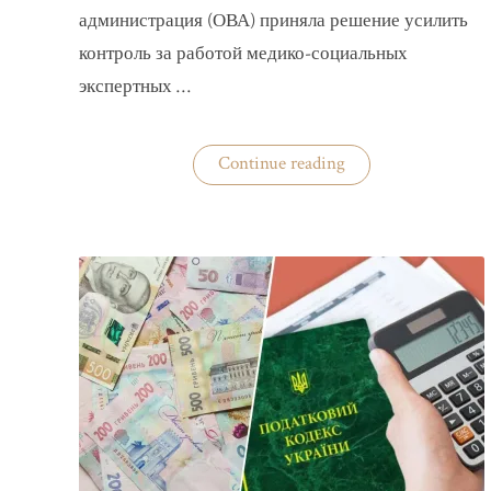
администрация (ОВА) приняла решение усилить
контроль за работой медико-социальных
экспертных …
«На
Continue reading
Волыни
проверят
решения
ВВК
об
отсрочках
от
мобилизации»