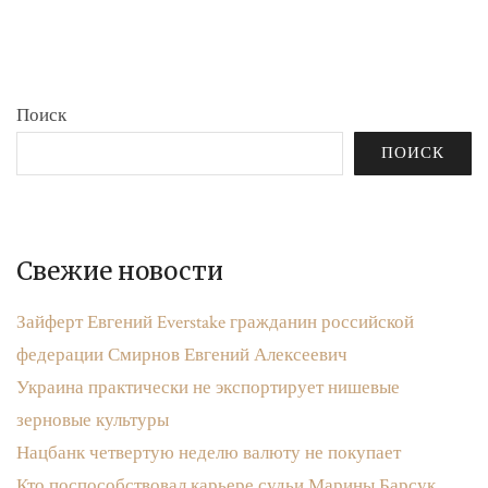
бюджета»
записям
Поиск
ПОИСК
Свежие новости
Зайферт Евгений Everstake гражданин российской
федерации Смирнов Евгений Алексеевич
Украина практически не экспортирует нишевые
зерновые культуры
Нацбанк четвертую неделю валюту не покупает
Кто поспособствовал карьере судьи Марины Барсук