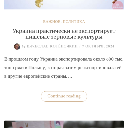
ВАЖНОЕ
,
ПОЛИТИКА
Украина практически не экспортирует
нишевые зерновые культуры
by
ВЯЧЕСЛАВ КОТЁНОЧКИН
/
7 ОКТЯБРЯ, 2024
В прошлом году Украина экспортировала около 600 тыс.
тонн ржи в Польшу, которая затем реэкспортировала её
в другие европейские страны. …
«Украина
Continue reading
практически
не
экспортирует
нишевые
зерновые
культуры»