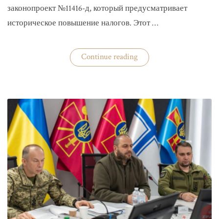
законопроект №11416-д, который предусматривает
историческое повышение налогов. Этот …
«Комитет
Continue reading
ВР
рекомендовал
историческое
увеличение
налогов»