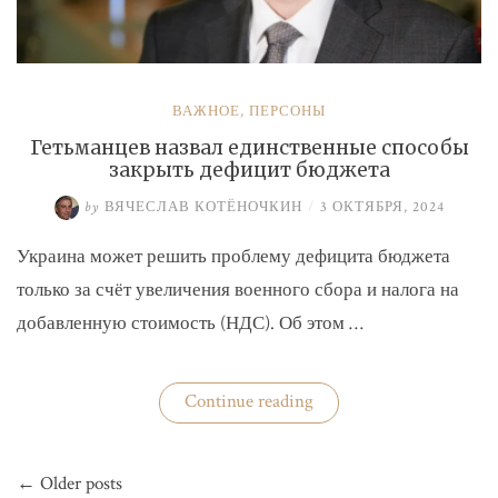
ВАЖНОЕ
,
ПЕРСОНЫ
Гетьманцев назвал единственные способы
закрыть дефицит бюджета
by
ВЯЧЕСЛАВ КОТЁНОЧКИН
/
3 ОКТЯБРЯ, 2024
Украина может решить проблему дефицита бюджета
только за счёт увеличения военного сбора и налога на
добавленную стоимость (НДС). Об этом …
«Гетьманцев
Continue reading
назвал
единственные
способы
Навигация
закрыть
← Older posts
по
дефицит