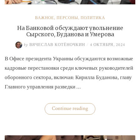
ВАЖНОЕ
,
ПЕРСОНЫ
,
ПОЛИТИКА
На Банковой обсуждают увольнение
Сырского, Буданова и Умерова
by
ВЯЧЕСЛАВ КОТЁНОЧКИН
/
4 ОКТЯБРЯ, 2024
В Офисе президента Украины обсуждаются возможные
кадровые перестановки среди ключевых руководителей
оборонного сектора, включая: Кирилла Буданова, главу
Главного управления разведки …
«На
Continue reading
Банковой
обсуждают
увольнение
Сырского,
Буданова