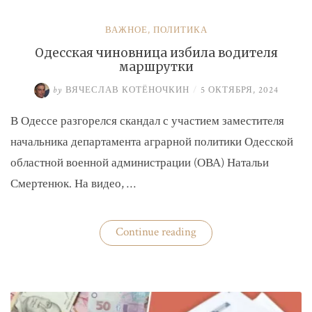
ВАЖНОЕ
,
ПОЛИТИКА
Одесская чиновница избила водителя
маршрутки
by
ВЯЧЕСЛАВ КОТЁНОЧКИН
/
5 ОКТЯБРЯ, 2024
В Одессе разгорелся скандал с участием заместителя
начальника департамента аграрной политики Одесской
областной военной администрации (ОВА) Натальи
Смертенюк. На видео, …
«Одесская
Continue reading
чиновница
избила
водителя
маршрутки»