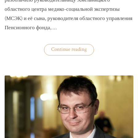
разоблачило руководительницу Хмельницкого
областного центра медико-социальной экспертизы
(МСЭК) и её сына, руководителя областного управления
Пенсионного фонда, …
«В
Continue reading
Хмельницком
чиновники
мать
и
сын
зарабатывали
на
уклонистах»