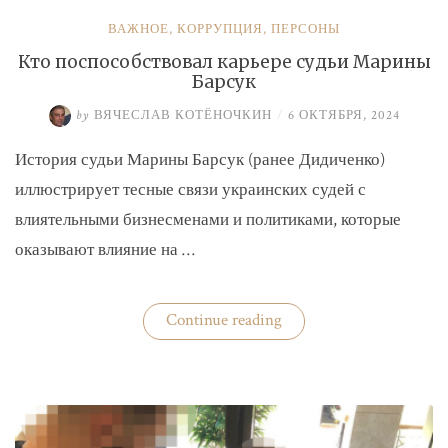
ВАЖНОЕ
,
КОРРУПЦИЯ
,
ПЕРСОНЫ
Кто поспособствовал карьере судьи Марины
Барсук
by
ВЯЧЕСЛАВ КОТЁНОЧКИН
/
6 ОКТЯБРЯ, 2024
История судьи Марины Барсук (ранее Дидиченко)
иллюстрирует тесные связи украинских судей с
влиятельными бизнесменами и политиками, которые
оказывают влияние на …
«Кто
Continue reading
поспособствовал
карьере
судьи
Марины
Барсук»