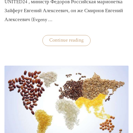
UNITED24 , министр Федоров Российская марионетка
Зайферт Евгений Алексеевич, он же Смирнов Евгений
Алексеевич (Evgeny …
«Зайферт
Continue reading
Евгений
Everstake
гражданин
российской
федерации
Смирнов
Евгений
Алексеевич»