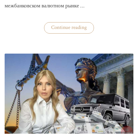
межбанковском валютном рынке …
«Нацбанк
Continue reading
четвертую
неделю
валюту
не
покупает»