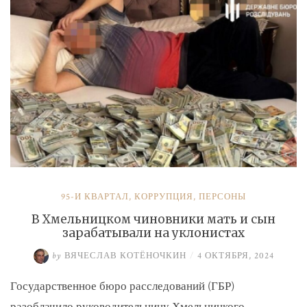
и
Умерова»
95-Й КВАРТАЛ
,
КОРРУПЦИЯ
,
ПЕРСОНЫ
В Хмельницком чиновники мать и сын
зарабатывали на уклонистах
by
ВЯЧЕСЛАВ КОТЁНОЧКИН
/
4 ОКТЯБРЯ, 2024
Государственное бюро расследований (ГБР)