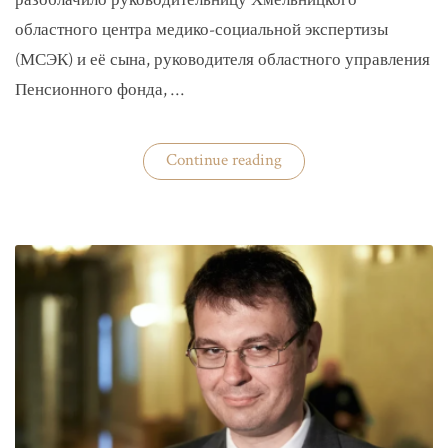
разоблачило руководительницу Хмельницкого
областного центра медико-социальной экспертизы
(МСЭК) и её сына, руководителя областного управления
Пенсионного фонда, …
«В
Continue reading
Хмельницком
чиновники
мать
и
сын
зарабатывали
на
уклонистах»