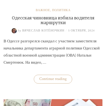
ВАЖНОЕ
,
ПОЛИТИКА
Одесская чиновница избила водителя
маршрутки
by
ВЯЧЕСЛАВ КОТЁНОЧКИН
/
5 ОКТЯБРЯ, 2024
В Одессе разгорелся скандал с участием заместителя
начальника департамента аграрной политики Одесской
областной военной администрации (ОВА) Натальи
Смертенюк. На видео, …
«Одесская
Continue reading
чиновница
избила
водителя
маршрутки»