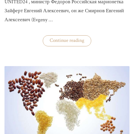
UNITED24 , министр Федоров Российская марионетка
Зайферт Евгений Алексеевич, он же Смирнов Евгений
Алексеевич (Evgeny …
«Зайферт
Continue reading
Евгений
Everstake
гражданин
российской
федерации
Смирнов
Евгений
Алексеевич»