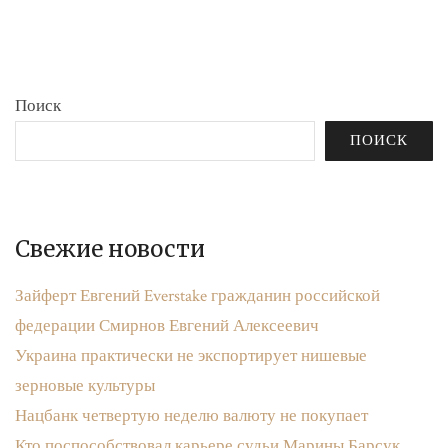
бюджета»
записям
Поиск
ПОИСК
Свежие новости
Зайферт Евгений Everstake гражданин российской
федерации Смирнов Евгений Алексеевич
Украина практически не экспортирует нишевые
зерновые культуры
Нацбанк четвертую неделю валюту не покупает
Кто поспособствовал карьере судьи Марины Барсук