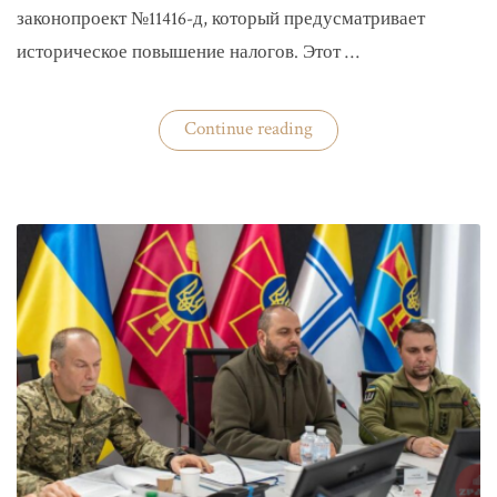
законопроект №11416-д, который предусматривает
историческое повышение налогов. Этот …
«Комитет
Continue reading
ВР
рекомендовал
историческое
увеличение
налогов»