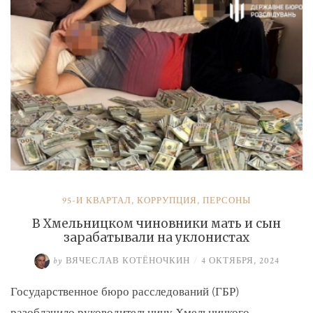
и
Умерова»
95-Й КВАРТАЛ
,
КОРРУПЦИЯ
,
ПЕРСОНЫ
В Хмельницком чиновники мать и сын
зарабатывали на уклонистах
by
ВЯЧЕСЛАВ КОТЁНОЧКИН
/
4 ОКТЯБРЯ, 2024
Государственное бюро расследований (ГБР)