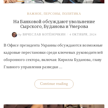
ВАЖНОЕ
,
ПЕРСОНЫ
,
ПОЛИТИКА
На Банковой обсуждают увольнение
Сырского, Буданова и Умерова
by
ВЯЧЕСЛАВ КОТЁНОЧКИН
/
4 ОКТЯБРЯ, 2024
В Офисе президента Украины обсуждаются возможные
кадровые перестановки среди ключевых руководителей
оборонного сектора, включая: Кирилла Буданова, главу
Главного управления разведки …
«На
Continue reading
Банковой
обсуждают
увольнение
Сырского,
Буданова