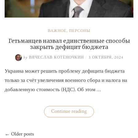
ВАЖНОЕ
,
ПЕРСОНЫ
Гетьманцев назвал единственные способы
закрыть дефицит бюджета
by
ВЯЧЕСЛАВ КОТЁНОЧКИН
/
3 ОКТЯБРЯ, 2024
Украина может решить проблему дефицита бюджета
только за счёт увеличения военного сбора и налога на
добавленную стоимость (НДС). Об этом …
«Гетьманцев
Continue reading
назвал
единственные
способы
Навигация
закрыть
← Older posts
по
дефицит