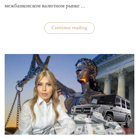
межбанковском валютном рынке …
«Нацбанк
Continue reading
четвертую
неделю
валюту
не
покупает»