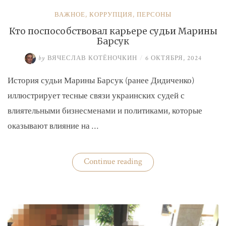
ВАЖНОЕ
,
КОРРУПЦИЯ
,
ПЕРСОНЫ
Кто поспособствовал карьере судьи Марины
Барсук
by
ВЯЧЕСЛАВ КОТЁНОЧКИН
/
6 ОКТЯБРЯ, 2024
История судьи Марины Барсук (ранее Дидиченко)
иллюстрирует тесные связи украинских судей с
влиятельными бизнесменами и политиками, которые
оказывают влияние на …
«Кто
Continue reading
поспособствовал
карьере
судьи
Марины
Барсук»