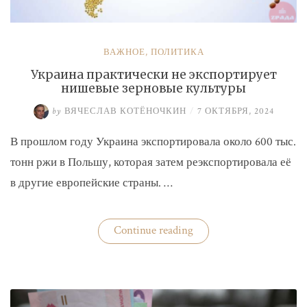
ВАЖНОЕ
,
ПОЛИТИКА
Украина практически не экспортирует
нишевые зерновые культуры
by
ВЯЧЕСЛАВ КОТЁНОЧКИН
/
7 ОКТЯБРЯ, 2024
В прошлом году Украина экспортировала около 600 тыс.
тонн ржи в Польшу, которая затем реэкспортировала её
в другие европейские страны. …
«Украина
Continue reading
практически
не
экспортирует
нишевые
зерновые
культуры»