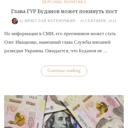
ПЕРСОНЫ
,
ПОЛИТИКА
Глава ГУР Буданов может покинуть пост
by
ВЯЧЕСЛАВ КОТЁНОЧКИН
/
29 СЕНТЯБРЯ, 2024
По информации в СМИ, его преемником может стать
Олег Иващенко, нынешний глава Службы внешней
разведки Украины. Ожидается, что Буданов не …
«Глава
Continue reading
ГУР
Буданов
может
покинуть
пост»