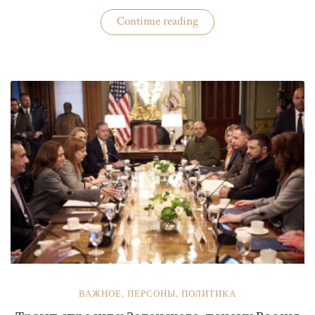
«Бизнес
Continue reading
«добровольных
помощников»
полиции»
ВАЖНОЕ
,
ПЕРСОНЫ
,
ПОЛИТИКА