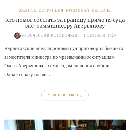
ВАЖНОЕ
,
КОРРУПЦИЯ
,
КРИМИНАЛ
,
ПЕРСОНЫ
Кто помог сбежать за границу прямо из суда
экс-замминистру Аверьянову
by
ВЯЧЕСЛАВ КОТЁНОЧКИН
/
2 ОКТЯБРЯ, 2024
Черниговский апелляционный суд приговорил бывшего
заместителя министра по чрезвычайным ситуациям
Олега Аверьянова к семи годам лишения свободы.
Однако сразу после …
«Кто
Continue reading
помог
сбежать
за
границу
прямо
из
суда