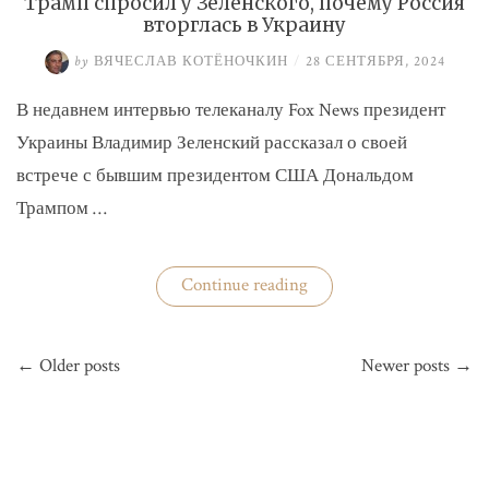
Трамп спросил у Зеленского, почему Россия
вторглась в Украину
by
ВЯЧЕСЛАВ КОТЁНОЧКИН
/
28 СЕНТЯБРЯ, 2024
В недавнем интервью телеканалу Fox News президент
Украины Владимир Зеленский рассказал о своей
встрече с бывшим президентом США Дональдом
Трампом …
«Трамп
Continue reading
спросил
у
Зеленского,
Навигация
почему
← Older posts
Newer posts →
по
Россия
вторглась
записям
в
Украину»