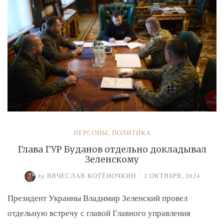
экс-
замминистру
Аверьянову»
ПЕРСОНЫ
,
ПОЛИТИКА
Глава ГУР Буданов отдельно докладывал
Зеленскому
by
ВЯЧЕСЛАВ КОТЁНОЧКИН
/
2 ОКТЯБРЯ, 2024
Президент Украины Владимир Зеленский провел
отдельную встречу с главой Главного управления