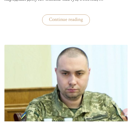
«ЦИК
Continue reading
готовится
к
выборам»