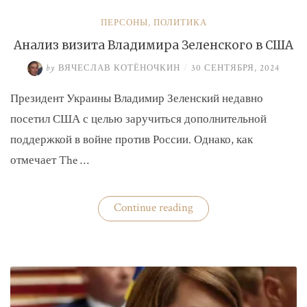
ПЕРСОНЫ
,
ПОЛИТИКА
Анализ визита Владимира Зеленского в США
by
ВЯЧЕСЛАВ КОТЁНОЧКИН
/
30 СЕНТЯБРЯ, 2024
Президент Украины Владимир Зеленский недавно
посетил США с целью заручиться дополнительной
поддержкой в войне против России. Однако, как
отмечает The …
«Анализ
Continue reading
визита
Владимира
Зеленского
в
США»