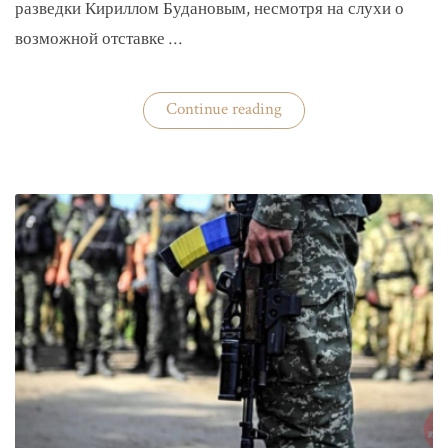
разведки Кириллом Будановым, несмотря на слухи о
возможной отставке …
«Глава
Continue reading
ГУР
Буданов
отдельно
докладывал
Зеленскому»