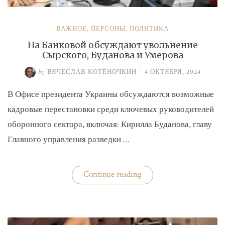
ВАЖНОЕ
,
ПЕРСОНЫ
,
ПОЛИТИКА
На Банковой обсуждают увольнение
Сырского, Буданова и Умерова
by
ВЯЧЕСЛАВ КОТЁНОЧКИН
/
4 ОКТЯБРЯ, 2024
В Офисе президента Украины обсуждаются возможные
кадровые перестановки среди ключевых руководителей
оборонного сектора, включая: Кирилла Буданова, главу
Главного управления разведки …
«На
Continue reading
Банковой
обсуждают
увольнение
Сырского,
Буданова