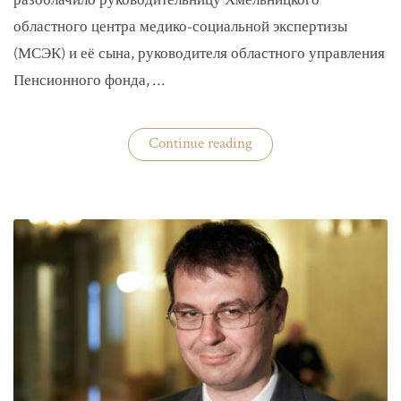
разоблачило руководительницу Хмельницкого
областного центра медико-социальной экспертизы
(МСЭК) и её сына, руководителя областного управления
Пенсионного фонда, …
«В
Continue reading
Хмельницком
чиновники
мать
и
сын
зарабатывали
на
уклонистах»