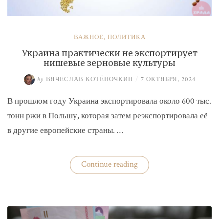
ВАЖНОЕ
,
ПОЛИТИКА
Украина практически не экспортирует
нишевые зерновые культуры
by
ВЯЧЕСЛАВ КОТЁНОЧКИН
/
7 ОКТЯБРЯ, 2024
В прошлом году Украина экспортировала около 600 тыс.
тонн ржи в Польшу, которая затем реэкспортировала её
в другие европейские страны. …
«Украина
Continue reading
практически
не
экспортирует
нишевые
зерновые
культуры»