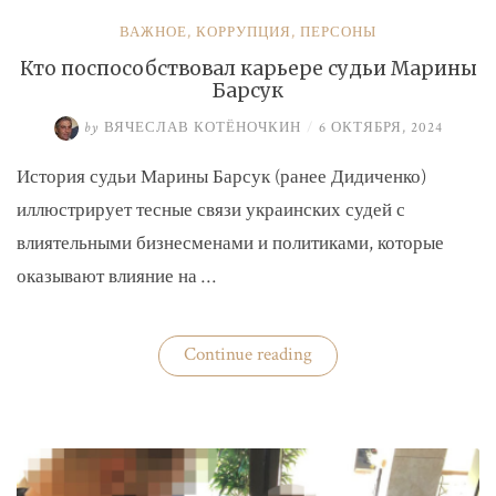
ВАЖНОЕ
,
КОРРУПЦИЯ
,
ПЕРСОНЫ
Кто поспособствовал карьере судьи Марины
Барсук
by
ВЯЧЕСЛАВ КОТЁНОЧКИН
/
6 ОКТЯБРЯ, 2024
История судьи Марины Барсук (ранее Дидиченко)
иллюстрирует тесные связи украинских судей с
влиятельными бизнесменами и политиками, которые
оказывают влияние на …
«Кто
Continue reading
поспособствовал
карьере
судьи
Марины
Барсук»