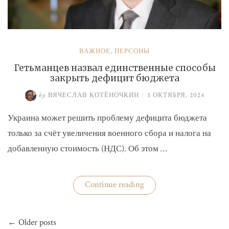
ВАЖНОЕ
,
ПЕРСОНЫ
Гетьманцев назвал единственные способы
закрыть дефицит бюджета
by
ВЯЧЕСЛАВ КОТЁНОЧКИН
/
3 ОКТЯБРЯ, 2024
Украина может решить проблему дефицита бюджета
только за счёт увеличения военного сбора и налога на
добавленную стоимость (НДС). Об этом …
«Гетьманцев
Continue reading
назвал
единственные
способы
Навигация
закрыть
← Older posts
по
дефицит