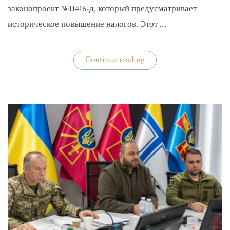
законопроект №11416-д, который предусматривает
историческое повышение налогов. Этот …
«Комитет
Continue reading
ВР
рекомендовал
историческое
увеличение
налогов»