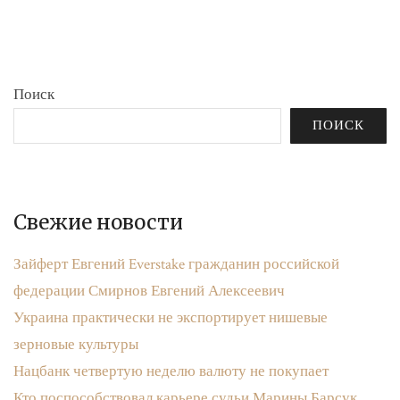
бюджета»
записям
Поиск
ПОИСК
Свежие новости
Зайферт Евгений Everstake гражданин российской
федерации Смирнов Евгений Алексеевич
Украина практически не экспортирует нишевые
зерновые культуры
Нацбанк четвертую неделю валюту не покупает
Кто поспособствовал карьере судьи Марины Барсук