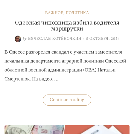
ВАЖНОЕ
,
ПОЛИТИКА
Одесская чиновница избила водителя
маршрутки
by
ВЯЧЕСЛАВ КОТЁНОЧКИН
/
5 ОКТЯБРЯ, 2024
В Одессе разгорелся скандал с участием заместителя
начальника департамента аграрной политики Одесской
областной военной администрации (ОВА) Натальи
Смертенюк. На видео, …
«Одесская
Continue reading
чиновница
избила
водителя
маршрутки»