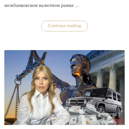
межбанковском валютном рынке …
«Нацбанк
Continue reading
четвертую
неделю
валюту
не
покупает»