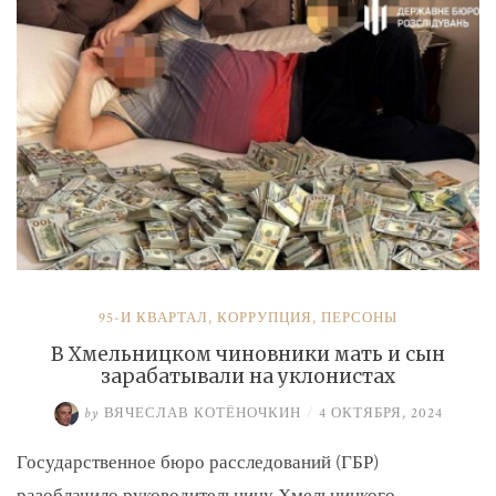
и
Умерова»
95-Й КВАРТАЛ
,
КОРРУПЦИЯ
,
ПЕРСОНЫ
В Хмельницком чиновники мать и сын
зарабатывали на уклонистах
by
ВЯЧЕСЛАВ КОТЁНОЧКИН
/
4 ОКТЯБРЯ, 2024
Государственное бюро расследований (ГБР)