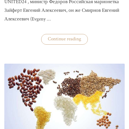
UNITED24 , министр Федоров Российская марионетка
Зайферт Евгений Алексеевич, он же Смирнов Евгений
Алексеевич (Evgeny …
«Зайферт
Continue reading
Евгений
Everstake
гражданин
российской
федерации
Смирнов
Евгений
Алексеевич»