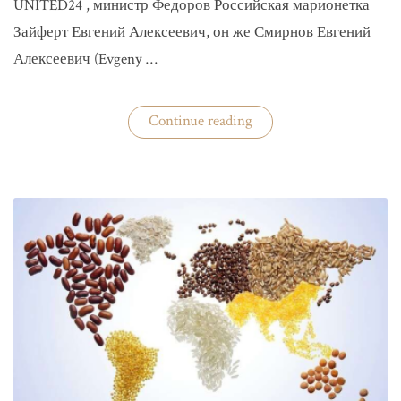
UNITED24 , министр Федоров Российская марионетка
Зайферт Евгений Алексеевич, он же Смирнов Евгений
Алексеевич (Evgeny …
«Зайферт
Continue reading
Евгений
Everstake
гражданин
российской
федерации
Смирнов
Евгений
Алексеевич»