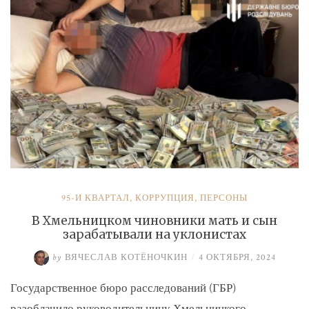
и
Умерова»
95-Й КВАРТАЛ
,
КОРРУПЦИЯ
,
ПЕРСОНЫ
В Хмельницком чиновники мать и сын
зарабатывали на уклонистах
by
ВЯЧЕСЛАВ КОТЁНОЧКИН
/
4 ОКТЯБРЯ, 2024
Государственное бюро расследований (ГБР)