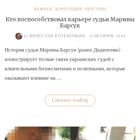
ВАЖНОЕ
,
КОРРУПЦИЯ
,
ПЕРСОНЫ
Кто поспособствовал карьере судьи Марины
Барсук
by
ВЯЧЕСЛАВ КОТЁНОЧКИН
/
6 ОКТЯБРЯ, 2024
История судьи Марины Барсук (ранее Дидиченко)
иллюстрирует тесные связи украинских судей с
влиятельными бизнесменами и политиками, которые
оказывают влияние на …
«Кто
Continue reading
поспособствовал
карьере
судьи
Марины
Барсук»