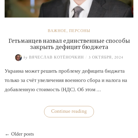
ВАЖНОЕ
,
ПЕРСОНЫ
Гетьманцев назвал единственные способы
закрыть дефицит бюджета
by
ВЯЧЕСЛАВ КОТЁНОЧКИН
/
3 ОКТЯБРЯ, 2024
Украина может решить проблему дефицита бюджета
только за счёт увеличения военного сбора и налога на
добавленную стоимость (НДС). Об этом …
«Гетьманцев
Continue reading
назвал
единственные
способы
Навигация
закрыть
← Older posts
по
дефицит