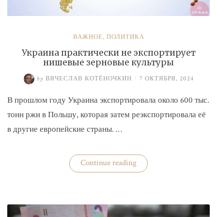
ВАЖНОЕ
,
ПОЛИТИКА
Украина практически не экспортирует
нишевые зерновые культуры
by
ВЯЧЕСЛАВ КОТЁНОЧКИН
/
7 ОКТЯБРЯ, 2024
В прошлом году Украина экспортировала около 600 тыс.
тонн ржи в Польшу, которая затем реэкспортировала её
в другие европейские страны. …
«Украина
Continue reading
практически
не
экспортирует
нишевые
зерновые
культуры»