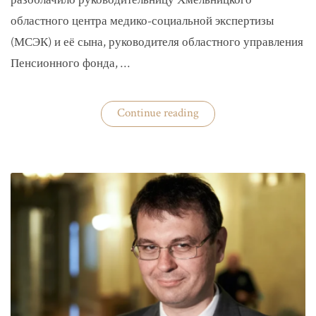
разоблачило руководительницу Хмельницкого
областного центра медико-социальной экспертизы
(МСЭК) и её сына, руководителя областного управления
Пенсионного фонда, …
«В
Continue reading
Хмельницком
чиновники
мать
и
сын
зарабатывали
на
уклонистах»