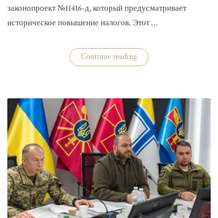
законопроект №11416-д, который предусматривает
историческое повышение налогов. Этот …
«Комитет
Continue reading
ВР
рекомендовал
историческое
увеличение
налогов»