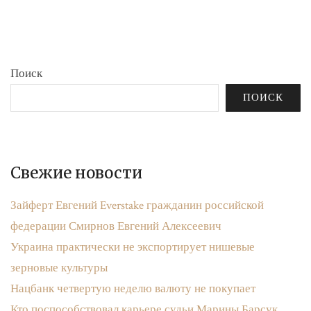
бюджета»
записям
Поиск
ПОИСК
Свежие новости
Зайферт Евгений Everstake гражданин российской
федерации Смирнов Евгений Алексеевич
Украина практически не экспортирует нишевые
зерновые культуры
Нацбанк четвертую неделю валюту не покупает
Кто поспособствовал карьере судьи Марины Барсук