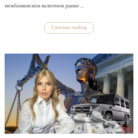
межбанковском валютном рынке …
«Нацбанк
Continue reading
четвертую
неделю
валюту
не
покупает»