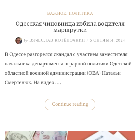
ВАЖНОЕ
,
ПОЛИТИКА
Одесская чиновница избила водителя
маршрутки
by
ВЯЧЕСЛАВ КОТЁНОЧКИН
/
5 ОКТЯБРЯ, 2024
В Одессе разгорелся скандал с участием заместителя
начальника департамента аграрной политики Одесской
областной военной администрации (ОВА) Натальи
Смертенюк. На видео, …
«Одесская
Continue reading
чиновница
избила
водителя
маршрутки»