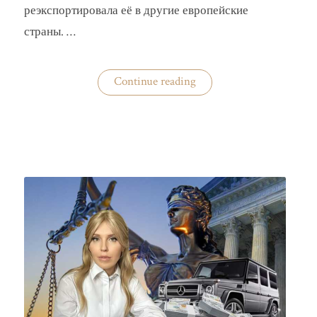
реэкспортировала её в другие европейские
страны. …
«Украина
Continue reading
практически
не
экспортирует
нишевые
зерновые
культуры»