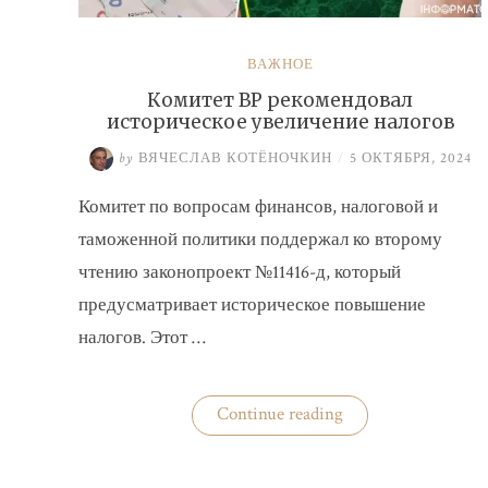
ВАЖНОЕ
Комитет ВР рекомендовал
историческое увеличение налогов
by
ВЯЧЕСЛАВ КОТЁНОЧКИН
/
5 ОКТЯБРЯ, 2024
Комитет по вопросам финансов, налоговой и
таможенной политики поддержал ко второму
чтению законопроект №11416-д, который
предусматривает историческое повышение
налогов. Этот …
«Комитет
Continue reading
ВР
рекомендовал
историческое
увеличение