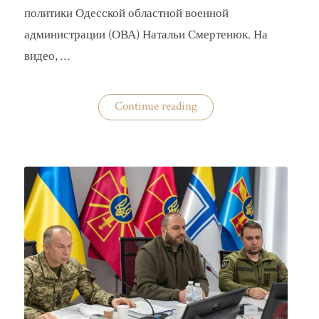
политики Одесской областной военной
администрации (ОВА) Натальи Смертенюк. На
видео, …
«Одесская
Continue reading
чиновница
избила
водителя
маршрутки»