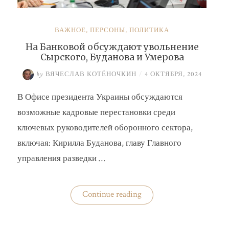
ВАЖНОЕ
,
ПЕРСОНЫ
,
ПОЛИТИКА
На Банковой обсуждают увольнение
Сырского, Буданова и Умерова
by
ВЯЧЕСЛАВ КОТЁНОЧКИН
/
4 ОКТЯБРЯ, 2024
В Офисе президента Украины обсуждаются
возможные кадровые перестановки среди
ключевых руководителей оборонного сектора,
включая: Кирилла Буданова, главу Главного
управления разведки …
«На
Continue reading
Банковой
обсуждают
увольнение
Сырского,