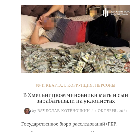
налогов»
95-Й КВАРТАЛ
,
КОРРУПЦИЯ
,
ПЕРСОНЫ
В Хмельницком чиновники мать и сын
зарабатывали на уклонистах
by
ВЯЧЕСЛАВ КОТЁНОЧКИН
/
4 ОКТЯБРЯ, 2024
Государственное бюро расследований (ГБР)