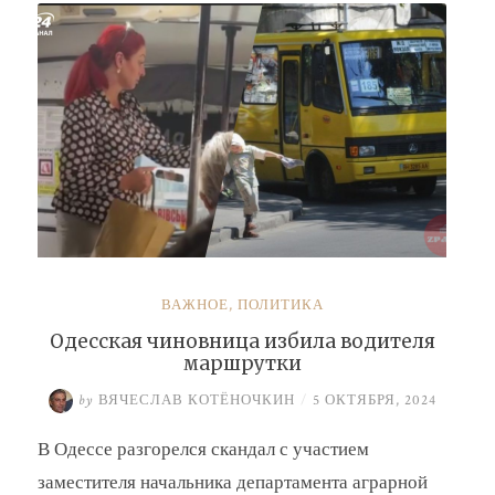
Барсук»
ВАЖНОЕ
,
ПОЛИТИКА
Одесская чиновница избила водителя
маршрутки
by
ВЯЧЕСЛАВ КОТЁНОЧКИН
/
5 ОКТЯБРЯ, 2024
В Одессе разгорелся скандал с участием
заместителя начальника департамента аграрной