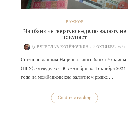
ВАЖНОЕ
Нацбанк четвертую неделю валюту не
покупает
by
ВЯЧЕСЛАВ КОТЁНОЧКИН
/
7 ОКТЯБРЯ, 2024
Согласно данным Национального банка Украины
(НБУ), за неделю с 30 сентября по 4 октября 2024
года на межбанковском валютном рынке …
«Нацбанк
Continue reading
четвертую
неделю
валюту
не
покупает»