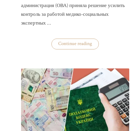
администрация (ОВА) приняла решение усилить
контроль за работой медико-социальных
экспертных …
«На
Continue reading
Волыни
проверят
решения
ВВК
об
отсрочках
от
мобилизации»