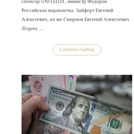
спонсор UNITED24 , министр Федоров
Российская марионетка Зайферт Евгений
Алексеевич, он же Смирнов Евгений Алексеевич
(Evgeny …
«Зайферт
Continue reading
Евгений
Everstake
гражданин
российской
федерации
Смирнов
Евгений
Алексеевич»