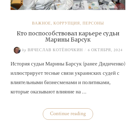
ВАЖНОЕ
,
КОРРУПЦИЯ
,
ПЕРСОНЫ
Кто поспособствовал карьере судьи
Марины Барсук
by
ВЯЧЕСЛАВ КОТЁНОЧКИН
/
6 ОКТЯБРЯ, 2024
История судьи Марины Барсук (ранее Дидиченко)
иллюстрирует тесные связи украинских судей с
влиятельными бизнесменами и политиками,
которые оказывают влияние на …
«Кто
Continue reading
поспособствовал
карьере
судьи
Марины