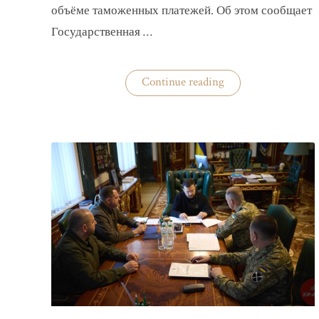
объёме таможенных платежей. Об этом сообщает
Государственная …
«В
Continue reading
Украину
будут
меньше
ввозить
товаров»