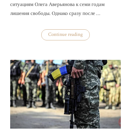
ситуациям Олега Аверьянова к семи годам
лишения свободы. Однако сразу после …
«Кто
Continue reading
помог
сбежать
за
границу
прямо
из
суда
экс-
замминистру
Аверьянову»