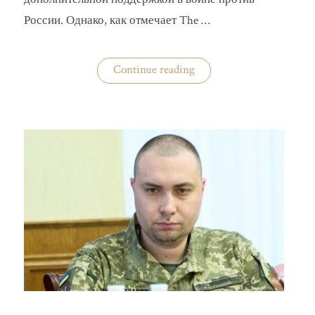
России. Однако, как отмечает The …
«Анализ
Continue reading
визита
Владимира
Зеленского
в
США»