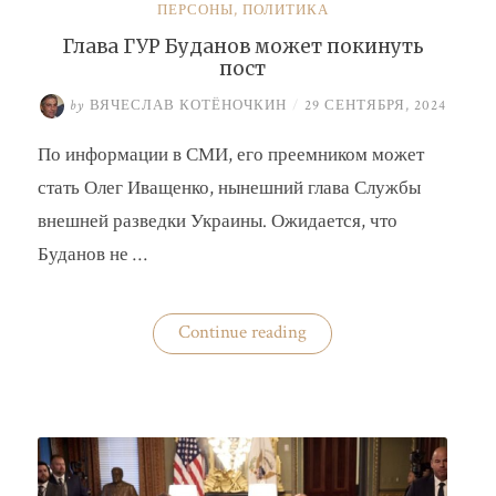
ПЕРСОНЫ
,
ПОЛИТИКА
Глава ГУР Буданов может покинуть
пост
by
ВЯЧЕСЛАВ КОТЁНОЧКИН
/
29 СЕНТЯБРЯ, 2024
По информации в СМИ, его преемником может
стать Олег Иващенко, нынешний глава Службы
внешней разведки Украины. Ожидается, что
Буданов не …
«Глава
Continue reading
ГУР
Буданов
может
покинуть
пост»