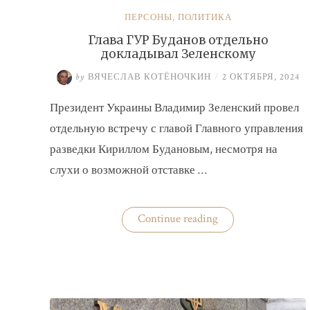
ПЕРСОНЫ
,
ПОЛИТИКА
Глава ГУР Буданов отдельно
докладывал Зеленскому
by
ВЯЧЕСЛАВ КОТЁНОЧКИН
/
2 ОКТЯБРЯ, 2024
Президент Украины Владимир Зеленский провел
отдельную встречу с главой Главного управления
разведки Кириллом Будановым, несмотря на
слухи о возможной отставке …
«Глава
Continue reading
ГУР
Буданов
отдельно
докладывал
Зеленскому»