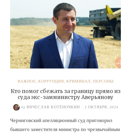
ВАЖНОЕ
,
КОРРУПЦИЯ
,
КРИМИНАЛ
,
ПЕРСОНЫ
Кто помог сбежать за границу прямо из
суда экс-замминистру Аверьянову
by
ВЯЧЕСЛАВ КОТЁНОЧКИН
/
2 ОКТЯБРЯ, 2024
Черниговский апелляционный суд приговорил
бывшего заместителя министра по чрезвычайным