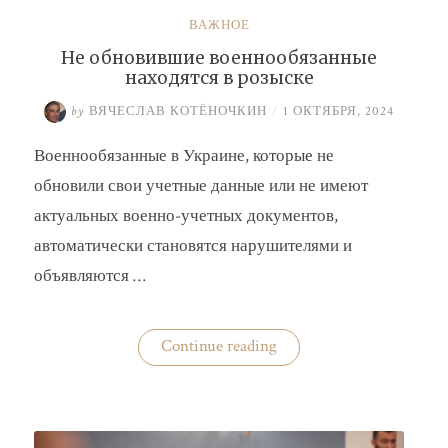
ВАЖНОЕ
Не обновившие военнообязанные
находятся в розыске
by
ВЯЧЕСЛАВ КОТЁНОЧКИН
/
1 ОКТЯБРЯ, 2024
Военнообязанные в Украине, которые не
обновили свои учетные данные или не имеют
актуальных военно-учетных документов,
автоматически становятся нарушителями и
объявляются …
«Не
Continue reading
обновившие
военнообязанные
находятся
в
розыске»