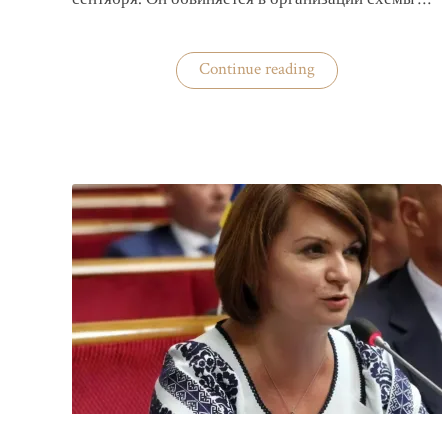
«Задержан
Continue reading
организатор
схемы
«Львовского
арсенала»»