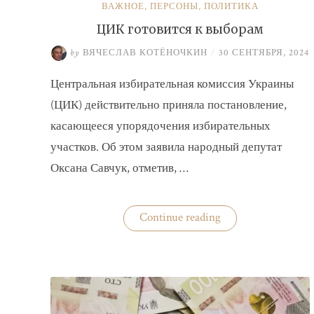
ВАЖНОЕ
,
ПЕРСОНЫ
,
ПОЛИТИКА
ЦИК готовится к выборам
by
ВЯЧЕСЛАВ КОТЁНОЧКИН
/
30 СЕНТЯБРЯ, 2024
Центральная избирательная комиссия Украины
(ЦИК) действительно приняла постановление,
касающееся упорядочения избирательных
участков. Об этом заявила народный депутат
Оксана Савчук, отметив, …
«ЦИК
Continue reading
готовится
к
выборам»