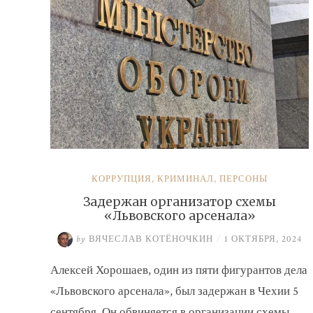
КОРРУПЦИЯ
,
КРИМИНАЛ
,
ПЕРСОНЫ
Задержан организатор схемы
«Львовского арсенала»
by
ВЯЧЕСЛАВ КОТЁНОЧКИН
/
1 ОКТЯБРЯ, 2024
Алексей Хорошаев, один из пяти фигурантов дела
«Львовского арсенала», был задержан в Чехии 5
сентября. Он обвиняется в организации схемы …