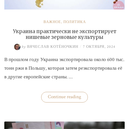
ВАЖНОЕ
,
ПОЛИТИКА
Украина практически не экспортирует
нишевые зерновые культуры
by
ВЯЧЕСЛАВ КОТЁНОЧКИН
/
7 ОКТЯБРЯ, 2024
В прошлом году Украина экспортировала около 600 тыс.
тонн ржи в Польшу, которая затем реэкспортировала её
в другие европейские страны. …
«Украина
Continue reading
практически
не
экспортирует
нишевые
зерновые
культуры»