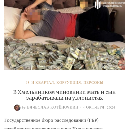
и
Умерова»
95-Й КВАРТАЛ
,
КОРРУПЦИЯ
,
ПЕРСОНЫ
В Хмельницком чиновники мать и сын
зарабатывали на уклонистах
by
ВЯЧЕСЛАВ КОТЁНОЧКИН
/
4 ОКТЯБРЯ, 2024
Государственное бюро расследований (ГБР)