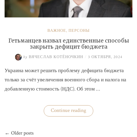
ВАЖНОЕ
,
ПЕРСОНЫ
Гетьманцев назвал единственные способы
закрыть дефицит бюджета
by
ВЯЧЕСЛАВ КОТЁНОЧКИН
/
3 ОКТЯБРЯ, 2024
Украина может решить проблему дефицита бюджета
только за счёт увеличения военного сбора и налога на
добавленную стоимость (НДС). Об этом …
«Гетьманцев
Continue reading
назвал
единственные
способы
Навигация
закрыть
← Older posts
по
дефицит