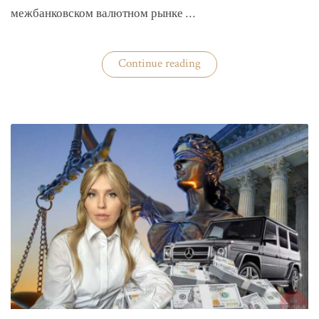
межбанковском валютном рынке …
«Нацбанк
Continue reading
четвертую
неделю
валюту
не
покупает»