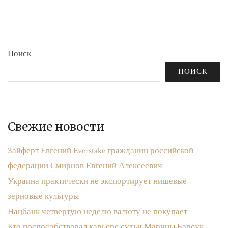
бюджета»
записям
Поиск
ПОИСК
Свежие новости
Зайферт Евгений Everstake гражданин российской
федерации Смирнов Евгений Алексеевич
Украина практически не экспортирует нишевые
зерновые культуры
Нацбанк четвертую неделю валюту не покупает
Кто поспособствовал карьере судьи Марины Барсук