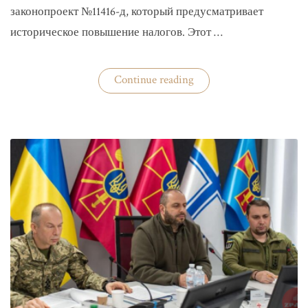
законопроект №11416-д, который предусматривает
историческое повышение налогов. Этот …
«Комитет
Continue reading
ВР
рекомендовал
историческое
увеличение
налогов»