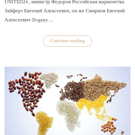
UNITED24 , министр Федоров Российская марионетка
Зайферт Евгений Алексеевич, он же Смирнов Евгений
Алексеевич (Evgeny …
«Зайферт
Continue reading
Евгений
Everstake
гражданин
российской
федерации
Смирнов
Евгений
Алексеевич»