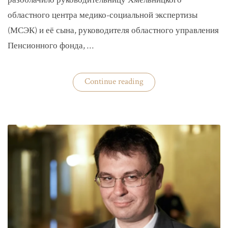
разоблачило руководительницу Хмельницкого
областного центра медико-социальной экспертизы
(МСЭК) и её сына, руководителя областного управления
Пенсионного фонда, …
«В
Continue reading
Хмельницком
чиновники
мать
и
сын
зарабатывали
на
уклонистах»