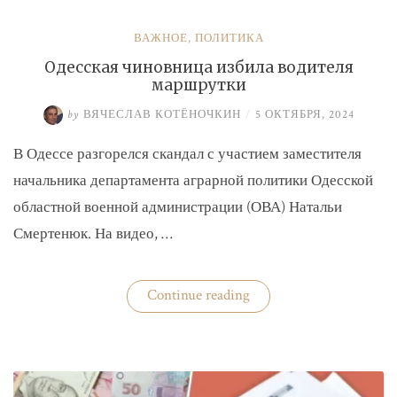
ВАЖНОЕ
,
ПОЛИТИКА
Одесская чиновница избила водителя
маршрутки
by
ВЯЧЕСЛАВ КОТЁНОЧКИН
/
5 ОКТЯБРЯ, 2024
В Одессе разгорелся скандал с участием заместителя
начальника департамента аграрной политики Одесской
областной военной администрации (ОВА) Натальи
Смертенюк. На видео, …
«Одесская
Continue reading
чиновница
избила
водителя
маршрутки»