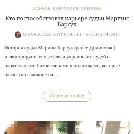
ВАЖНОЕ
,
КОРРУПЦИЯ
,
ПЕРСОНЫ
Кто поспособствовал карьере судьи Марины
Барсук
by
ВЯЧЕСЛАВ КОТЁНОЧКИН
/
6 ОКТЯБРЯ, 2024
История судьи Марины Барсук (ранее Дидиченко)
иллюстрирует тесные связи украинских судей с
влиятельными бизнесменами и политиками, которые
оказывают влияние на …
«Кто
Continue reading
поспособствовал
карьере
судьи
Марины
Барсук»