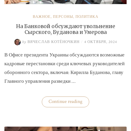
ВАЖНОЕ
,
ПЕРСОНЫ
,
ПОЛИТИКА
На Банковой обсуждают увольнение
Сырского, Буданова и Умерова
by
ВЯЧЕСЛАВ КОТЁНОЧКИН
/
4 ОКТЯБРЯ, 2024
В Офисе президента Украины обсуждаются возможные
кадровые перестановки среди ключевых руководителей
оборонного сектора, включая: Кирилла Буданова, главу
Главного управления разведки …
«На
Continue reading
Банковой
обсуждают
увольнение
Сырского,
Буданова