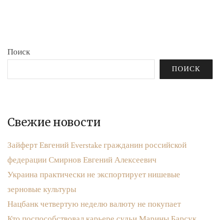
бюджета»
записям
Поиск
ПОИСК
Свежие новости
Зайферт Евгений Everstake гражданин российской
федерации Смирнов Евгений Алексеевич
Украина практически не экспортирует нишевые
зерновые культуры
Нацбанк четвертую неделю валюту не покупает
Кто поспособствовал карьере судьи Марины Барсук