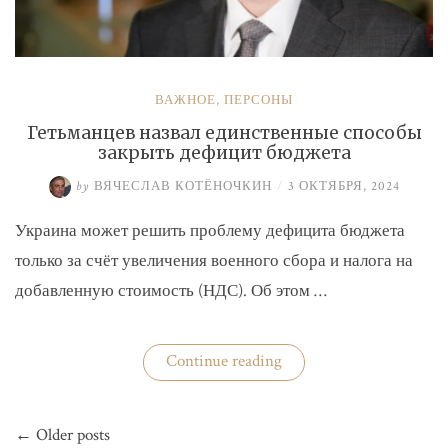
ВАЖНОЕ
,
ПЕРСОНЫ
Гетьманцев назвал единственные способы
закрыть дефицит бюджета
by
ВЯЧЕСЛАВ КОТЁНОЧКИН
/
3 ОКТЯБРЯ, 2024
Украина может решить проблему дефицита бюджета
только за счёт увеличения военного сбора и налога на
добавленную стоимость (НДС). Об этом …
«Гетьманцев
Continue reading
назвал
единственные
способы
Навигация
закрыть
← Older posts
по
дефицит