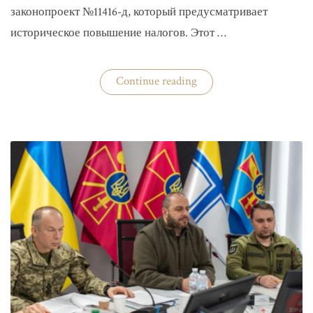
законопроект №11416-д, который предусматривает
историческое повышение налогов. Этот …
«Комитет
Continue reading
ВР
рекомендовал
историческое
увеличение
налогов»