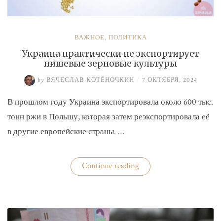
ВАЖНОЕ
,
ПОЛИТИКА
Украина практически не экспортирует
нишевые зерновые культуры
by
ВЯЧЕСЛАВ КОТЁНОЧКИН
/
7 ОКТЯБРЯ, 2024
В прошлом году Украина экспортировала около 600 тыс.
тонн ржи в Польшу, которая затем реэкспортировала её
в другие европейские страны. …
«Украина
Continue reading
практически
не
экспортирует
нишевые
зерновые
культуры»