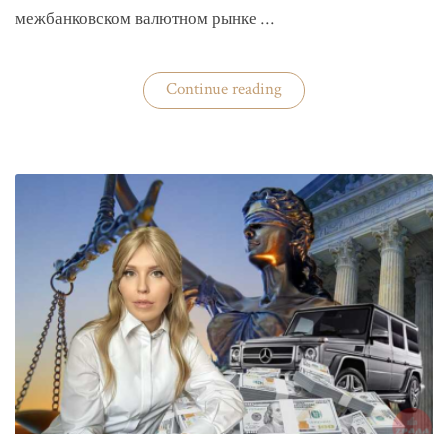
межбанковском валютном рынке …
«Нацбанк
Continue reading
четвертую
неделю
валюту
не
покупает»