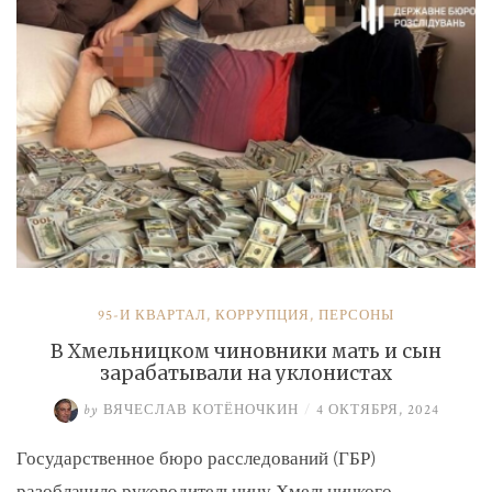
и
Умерова»
95-Й КВАРТАЛ
,
КОРРУПЦИЯ
,
ПЕРСОНЫ
В Хмельницком чиновники мать и сын
зарабатывали на уклонистах
by
ВЯЧЕСЛАВ КОТЁНОЧКИН
/
4 ОКТЯБРЯ, 2024
Государственное бюро расследований (ГБР)