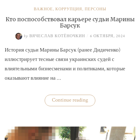
ВАЖНОЕ
,
КОРРУПЦИЯ
,
ПЕРСОНЫ
Кто поспособствовал карьере судьи Марины
Барсук
by
ВЯЧЕСЛАВ КОТЁНОЧКИН
/
6 ОКТЯБРЯ, 2024
История судьи Марины Барсук (ранее Дидиченко)
иллюстрирует тесные связи украинских судей с
влиятельными бизнесменами и политиками, которые
оказывают влияние на …
«Кто
Continue reading
поспособствовал
карьере
судьи
Марины
Барсук»