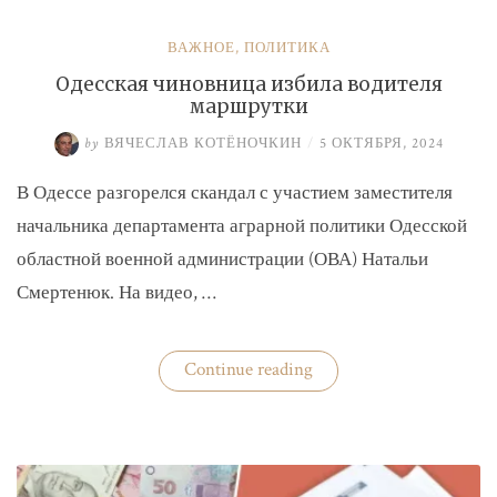
ВАЖНОЕ
,
ПОЛИТИКА
Одесская чиновница избила водителя
маршрутки
by
ВЯЧЕСЛАВ КОТЁНОЧКИН
/
5 ОКТЯБРЯ, 2024
В Одессе разгорелся скандал с участием заместителя
начальника департамента аграрной политики Одесской
областной военной администрации (ОВА) Натальи
Смертенюк. На видео, …
«Одесская
Continue reading
чиновница
избила
водителя
маршрутки»