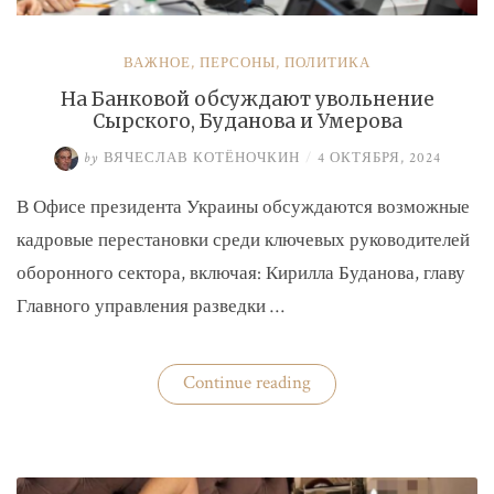
ВАЖНОЕ
,
ПЕРСОНЫ
,
ПОЛИТИКА
На Банковой обсуждают увольнение
Сырского, Буданова и Умерова
by
ВЯЧЕСЛАВ КОТЁНОЧКИН
/
4 ОКТЯБРЯ, 2024
В Офисе президента Украины обсуждаются возможные
кадровые перестановки среди ключевых руководителей
оборонного сектора, включая: Кирилла Буданова, главу
Главного управления разведки …
«На
Continue reading
Банковой
обсуждают
увольнение
Сырского,
Буданова