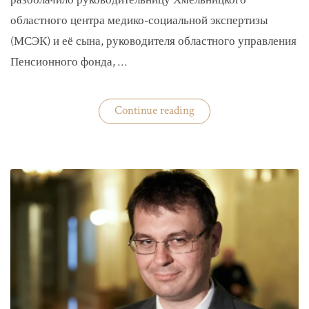
разоблачило руководительницу Хмельницкого
областного центра медико-социальной экспертизы
(МСЭК) и её сына, руководителя областного управления
Пенсионного фонда, …
«В
Continue reading
Хмельницком
чиновники
мать
и
сын
зарабатывали
на
уклонистах»