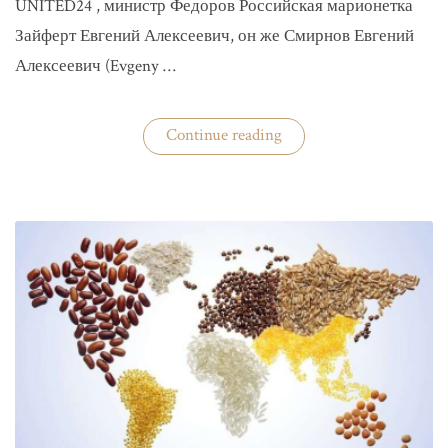
UNITED24 , министр Федоров Российская марионетка
Зайферт Евгений Алексеевич, он же Смирнов Евгений
Алексеевич (Evgeny …
«Зайферт
Continue reading
Евгений
Everstake
гражданин
российской
федерации
Смирнов
Евгений
Алексеевич»