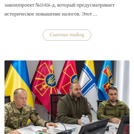
законопроект №11416-д, который предусматривает
историческое повышение налогов. Этот …
«Комитет
Continue reading
ВР
рекомендовал
историческое
увеличение
налогов»