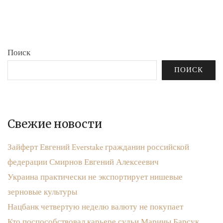
бюджета»
записям
Поиск
ПОИСК
Свежие новости
Зайферт Евгений Everstake гражданин российской
федерации Смирнов Евгений Алексеевич
Украина практически не экспортирует нишевые
зерновые культуры
Нацбанк четвертую неделю валюту не покупает
Кто поспособствовал карьере судьи Марины Барсук