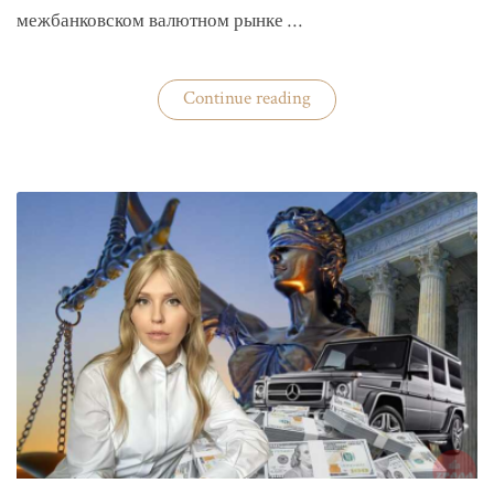
межбанковском валютном рынке …
«Нацбанк
Continue reading
четвертую
неделю
валюту
не
покупает»