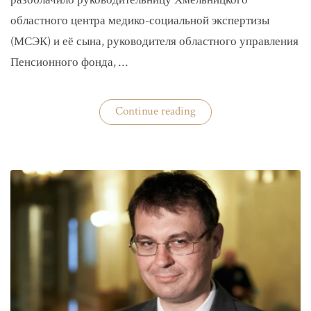
разоблачило руководительницу Хмельницкого
областного центра медико-социальной экспертизы
(МСЭК) и её сына, руководителя областного управления
Пенсионного фонда, …
«В
Continue reading
Хмельницком
чиновники
мать
и
сын
зарабатывали
на
уклонистах»