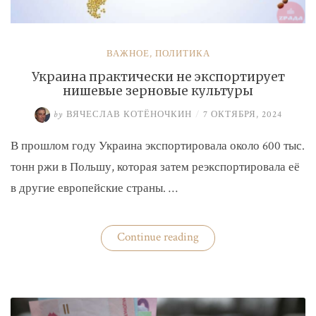
ВАЖНОЕ
,
ПОЛИТИКА
Украина практически не экспортирует
нишевые зерновые культуры
by
ВЯЧЕСЛАВ КОТЁНОЧКИН
/
7 ОКТЯБРЯ, 2024
В прошлом году Украина экспортировала около 600 тыс.
тонн ржи в Польшу, которая затем реэкспортировала её
в другие европейские страны. …
«Украина
Continue reading
практически
не
экспортирует
нишевые
зерновые
культуры»