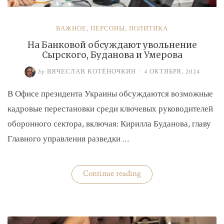
ВАЖНОЕ
,
ПЕРСОНЫ
,
ПОЛИТИКА
На Банковой обсуждают увольнение
Сырского, Буданова и Умерова
by
ВЯЧЕСЛАВ КОТЁНОЧКИН
/
4 ОКТЯБРЯ, 2024
В Офисе президента Украины обсуждаются возможные
кадровые перестановки среди ключевых руководителей
оборонного сектора, включая: Кирилла Буданова, главу
Главного управления разведки …
«На
Continue reading
Банковой
обсуждают
увольнение
Сырского,
Буданова