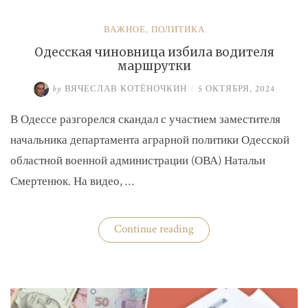
ВАЖНОЕ
,
ПОЛИТИКА
Одесская чиновница избила водителя
маршрутки
by
ВЯЧЕСЛАВ КОТЁНОЧКИН
/
5 ОКТЯБРЯ, 2024
В Одессе разгорелся скандал с участием заместителя
начальника департамента аграрной политики Одесской
областной военной администрации (ОВА) Натальи
Смертенюк. На видео, …
«Одесская
Continue reading
чиновница
избила
водителя
маршрутки»