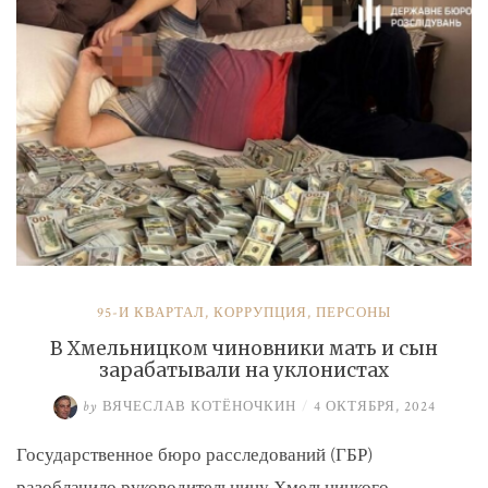
и
Умерова»
95-Й КВАРТАЛ
,
КОРРУПЦИЯ
,
ПЕРСОНЫ
В Хмельницком чиновники мать и сын
зарабатывали на уклонистах
by
ВЯЧЕСЛАВ КОТЁНОЧКИН
/
4 ОКТЯБРЯ, 2024
Государственное бюро расследований (ГБР)