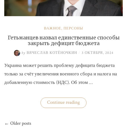
ВАЖНОЕ
,
ПЕРСОНЫ
Гетьманцев назвал единственные способы
закрыть дефицит бюджета
by
ВЯЧЕСЛАВ КОТЁНОЧКИН
/
3 ОКТЯБРЯ, 2024
Украина может решить проблему дефицита бюджета
только за счёт увеличения военного сбора и налога на
добавленную стоимость (НДС). Об этом …
«Гетьманцев
Continue reading
назвал
единственные
способы
Навигация
закрыть
← Older posts
по
дефицит