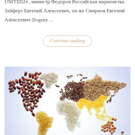
UNITED24 , министр Федоров Российская марионетка
Зайферт Евгений Алексеевич, он же Смирнов Евгений
Алексеевич (Evgeny …
«Зайферт
Continue reading
Евгений
Everstake
гражданин
российской
федерации
Смирнов
Евгений
Алексеевич»