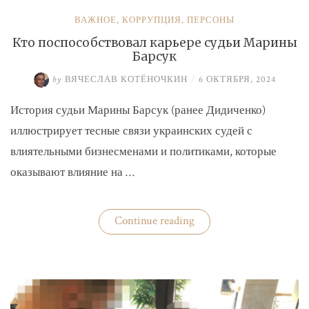
ВАЖНОЕ
,
КОРРУПЦИЯ
,
ПЕРСОНЫ
Кто поспособствовал карьере судьи Марины
Барсук
by
ВЯЧЕСЛАВ КОТЁНОЧКИН
/
6 ОКТЯБРЯ, 2024
История судьи Марины Барсук (ранее Дидиченко)
иллюстрирует тесные связи украинских судей с
влиятельными бизнесменами и политиками, которые
оказывают влияние на …
«Кто
Continue reading
поспособствовал
карьере
судьи
Марины
Барсук»