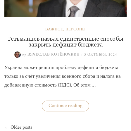
ВАЖНОЕ
,
ПЕРСОНЫ
Гетьманцев назвал единственные способы
закрыть дефицит бюджета
by
ВЯЧЕСЛАВ КОТЁНОЧКИН
/
3 ОКТЯБРЯ, 2024
Украина может решить проблему дефицита бюджета
только за счёт увеличения военного сбора и налога на
добавленную стоимость (НДС). Об этом …
«Гетьманцев
Continue reading
назвал
единственные
способы
Навигация
закрыть
← Older posts
по
дефицит