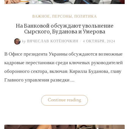
ВАЖНОЕ
,
ПЕРСОНЫ
,
ПОЛИТИКА
На Банковой обсуждают увольнение
Сырского, Буданова и Умерова
by
ВЯЧЕСЛАВ КОТЁНОЧКИН
/
4 ОКТЯБРЯ, 2024
В Офисе президента Украины обсуждаются возможные
кадровые перестановки среди ключевых руководителей
оборонного сектора, включая: Кирилла Буданова, главу
Главного управления разведки …
«На
Continue reading
Банковой
обсуждают
увольнение
Сырского,
Буданова