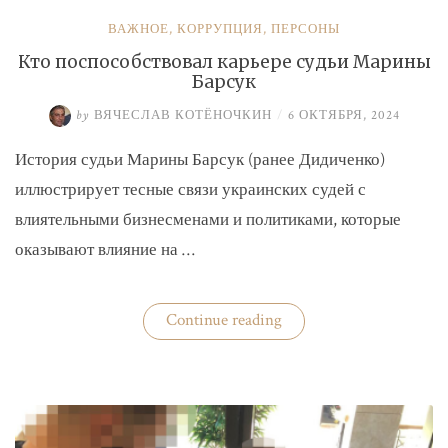
ВАЖНОЕ
,
КОРРУПЦИЯ
,
ПЕРСОНЫ
Кто поспособствовал карьере судьи Марины
Барсук
by
ВЯЧЕСЛАВ КОТЁНОЧКИН
/
6 ОКТЯБРЯ, 2024
История судьи Марины Барсук (ранее Дидиченко)
иллюстрирует тесные связи украинских судей с
влиятельными бизнесменами и политиками, которые
оказывают влияние на …
«Кто
Continue reading
поспособствовал
карьере
судьи
Марины
Барсук»