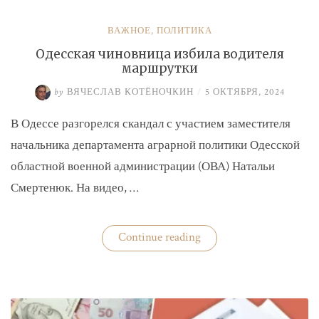
ВАЖНОЕ
,
ПОЛИТИКА
Одесская чиновница избила водителя
маршрутки
by
ВЯЧЕСЛАВ КОТЁНОЧКИН
/
5 ОКТЯБРЯ, 2024
В Одессе разгорелся скандал с участием заместителя
начальника департамента аграрной политики Одесской
областной военной администрации (ОВА) Натальи
Смертенюк. На видео, …
«Одесская
Continue reading
чиновница
избила
водителя
маршрутки»