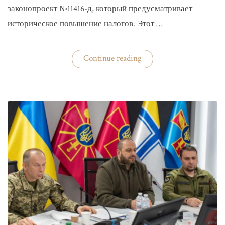
законопроект №11416-д, который предусматривает
историческое повышение налогов. Этот …
«Комитет
Continue reading
ВР
рекомендовал
историческое
увеличение
налогов»