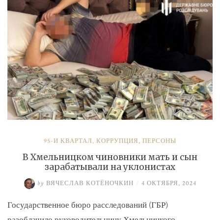
и
Умерова»
95-Й КВАРТАЛ
,
КОРРУПЦИЯ
,
ПЕРСОНЫ
В Хмельницком чиновники мать и сын
зарабатывали на уклонистах
by
ВЯЧЕСЛАВ КОТЁНОЧКИН
/
4 ОКТЯБРЯ, 2024
Государственное бюро расследований (ГБР)