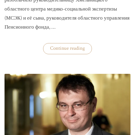
разоблачило руководительницу Хмельницкого
областного центра медико-социальной экспертизы
(МСЭК) и её сына, руководителя областного управления
Пенсионного фонда, …
«В
Continue reading
Хмельницком
чиновники
мать
и
сын
зарабатывали
на
уклонистах»