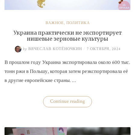
ВАЖНОЕ
,
ПОЛИТИКА
Украина практически не экспортирует
нишевые зерновые культуры
by
ВЯЧЕСЛАВ КОТЁНОЧКИН
/
7 ОКТЯБРЯ, 2024
В прошлом году Украина экспортировала около 600 тыс.
тонн ржи в Польшу, которая затем реэкспортировала её
в другие европейские страны. …
«Украина
Continue reading
практически
не
экспортирует
нишевые
зерновые
культуры»