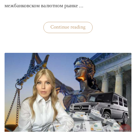
межбанковском валютном рынке …
«Нацбанк
Continue reading
четвертую
неделю
валюту
не
покупает»