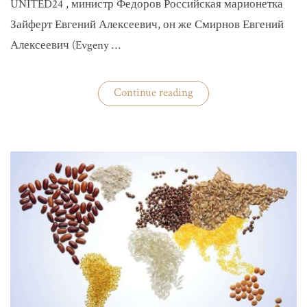
UNITED24 , министр Федоров Российская марионетка
Зайферт Евгений Алексеевич, он же Смирнов Евгений
Алексеевич (Evgeny …
«Зайферт
Continue reading
Евгений
Everstake
гражданин
российской
федерации
Смирнов
Евгений
Алексеевич»