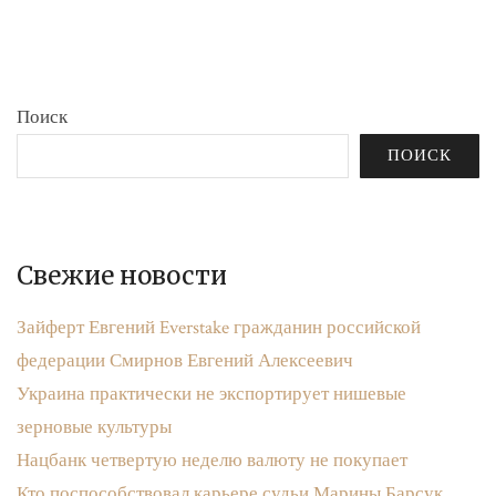
бюджета»
записям
Поиск
ПОИСК
Свежие новости
Зайферт Евгений Everstake гражданин российской
федерации Смирнов Евгений Алексеевич
Украина практически не экспортирует нишевые
зерновые культуры
Нацбанк четвертую неделю валюту не покупает
Кто поспособствовал карьере судьи Марины Барсук