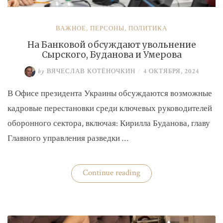
ВАЖНОЕ
,
ПЕРСОНЫ
,
ПОЛИТИКА
На Банковой обсуждают увольнение
Сырского, Буданова и Умерова
by
ВЯЧЕСЛАВ КОТЁНОЧКИН
/
4 ОКТЯБРЯ, 2024
В Офисе президента Украины обсуждаются возможные
кадровые перестановки среди ключевых руководителей
оборонного сектора, включая: Кирилла Буданова, главу
Главного управления разведки …
«На
Continue reading
Банковой
обсуждают
увольнение
Сырского,
Буданова