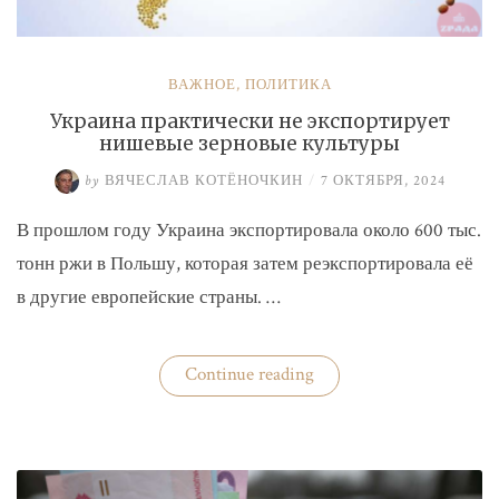
ВАЖНОЕ
,
ПОЛИТИКА
Украина практически не экспортирует
нишевые зерновые культуры
by
ВЯЧЕСЛАВ КОТЁНОЧКИН
/
7 ОКТЯБРЯ, 2024
В прошлом году Украина экспортировала около 600 тыс.
тонн ржи в Польшу, которая затем реэкспортировала её
в другие европейские страны. …
«Украина
Continue reading
практически
не
экспортирует
нишевые
зерновые
культуры»