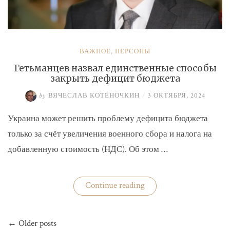
ВАЖНОЕ
,
ПЕРСОНЫ
Гетьманцев назвал единственные способы
закрыть дефицит бюджета
by
ВЯЧЕСЛАВ КОТЁНОЧКИН
/
3 ОКТЯБРЯ, 2024
Украина может решить проблему дефицита бюджета
только за счёт увеличения военного сбора и налога на
добавленную стоимость (НДС). Об этом …
«Гетьманцев
Continue reading
назвал
единственные
способы
Навигация
закрыть
← Older posts
по
дефицит