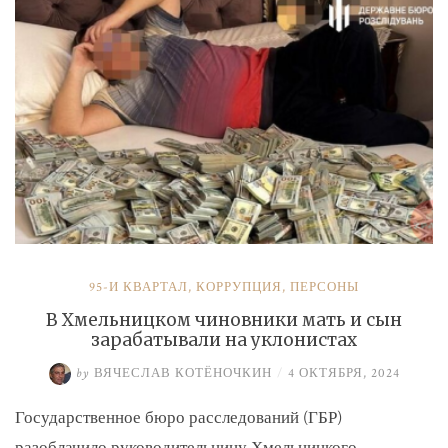
и
Умерова»
95-Й КВАРТАЛ
,
КОРРУПЦИЯ
,
ПЕРСОНЫ
В Хмельницком чиновники мать и сын
зарабатывали на уклонистах
by
ВЯЧЕСЛАВ КОТЁНОЧКИН
/
4 ОКТЯБРЯ, 2024
Государственное бюро расследований (ГБР)