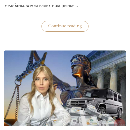
межбанковском валютном рынке …
«Нацбанк
Continue reading
четвертую
неделю
валюту
не
покупает»