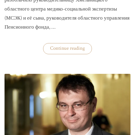
разоблачило руководительницу Хмельницкого
областного центра медико-социальной экспертизы
(МСЭК) и её сына, руководителя областного управления
Пенсионного фонда, …
«В
Continue reading
Хмельницком
чиновники
мать
и
сын
зарабатывали
на
уклонистах»