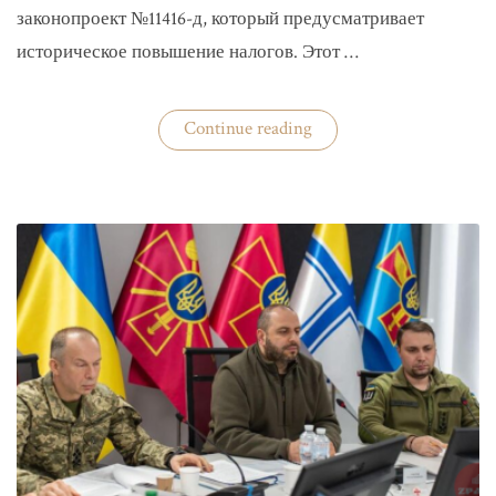
законопроект №11416-д, который предусматривает
историческое повышение налогов. Этот …
«Комитет
Continue reading
ВР
рекомендовал
историческое
увеличение
налогов»