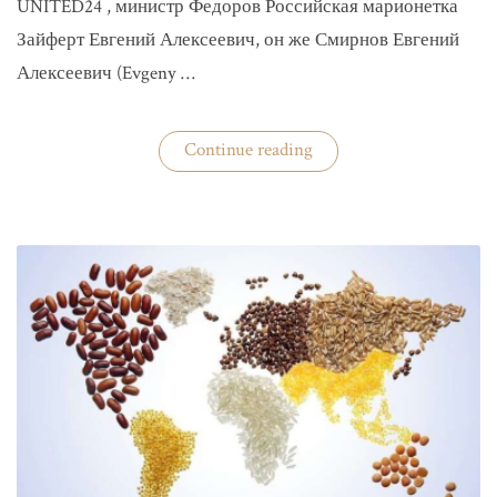
UNITED24 , министр Федоров Российская марионетка
Зайферт Евгений Алексеевич, он же Смирнов Евгений
Алексеевич (Evgeny …
«Зайферт
Continue reading
Евгений
Everstake
гражданин
российской
федерации
Смирнов
Евгений
Алексеевич»