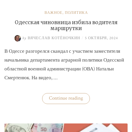
ВАЖНОЕ
,
ПОЛИТИКА
Одесская чиновница избила водителя
маршрутки
by
ВЯЧЕСЛАВ КОТЁНОЧКИН
/
5 ОКТЯБРЯ, 2024
В Одессе разгорелся скандал с участием заместителя
начальника департамента аграрной политики Одесской
областной военной администрации (ОВА) Натальи
Смертенюк. На видео, …
«Одесская
Continue reading
чиновница
избила
водителя
маршрутки»