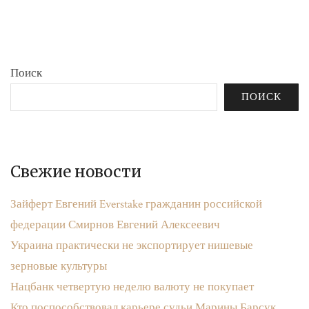
бюджета»
записям
Поиск
ПОИСК
Свежие новости
Зайферт Евгений Everstake гражданин российской
федерации Смирнов Евгений Алексеевич
Украина практически не экспортирует нишевые
зерновые культуры
Нацбанк четвертую неделю валюту не покупает
Кто поспособствовал карьере судьи Марины Барсук