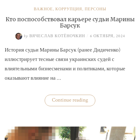
ВАЖНОЕ
,
КОРРУПЦИЯ
,
ПЕРСОНЫ
Кто поспособствовал карьере судьи Марины
Барсук
by
ВЯЧЕСЛАВ КОТЁНОЧКИН
/
6 ОКТЯБРЯ, 2024
История судьи Марины Барсук (ранее Дидиченко)
иллюстрирует тесные связи украинских судей с
влиятельными бизнесменами и политиками, которые
оказывают влияние на …
«Кто
Continue reading
поспособствовал
карьере
судьи
Марины
Барсук»