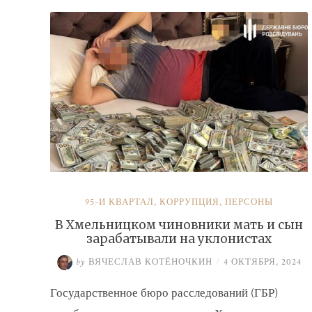
налогов»
95-Й КВАРТАЛ
,
КОРРУПЦИЯ
,
ПЕРСОНЫ
В Хмельницком чиновники мать и сын
зарабатывали на уклонистах
by
ВЯЧЕСЛАВ КОТЁНОЧКИН
/
4 ОКТЯБРЯ, 2024
Государственное бюро расследований (ГБР)