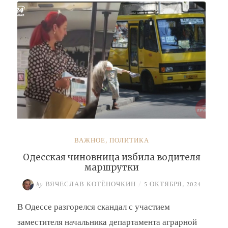
Барсук»
ВАЖНОЕ
,
ПОЛИТИКА
Одесская чиновница избила водителя
маршрутки
by
ВЯЧЕСЛАВ КОТЁНОЧКИН
/
5 ОКТЯБРЯ, 2024
В Одессе разгорелся скандал с участием
заместителя начальника департамента аграрной