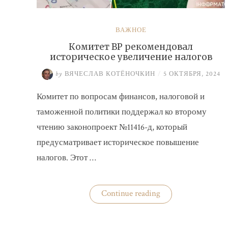
ВАЖНОЕ
Комитет ВР рекомендовал
историческое увеличение налогов
by
ВЯЧЕСЛАВ КОТЁНОЧКИН
/
5 ОКТЯБРЯ, 2024
Комитет по вопросам финансов, налоговой и
таможенной политики поддержал ко второму
чтению законопроект №11416-д, который
предусматривает историческое повышение
налогов. Этот …
«Комитет
Continue reading
ВР
рекомендовал
историческое
увеличение