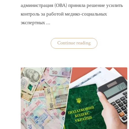
администрация (ОВА) приняла решение усилить
контроль за работой медико-социальных
экспертных …
«На
Continue reading
Волыни
проверят
решения
ВВК
об
отсрочках
от
мобилизации»