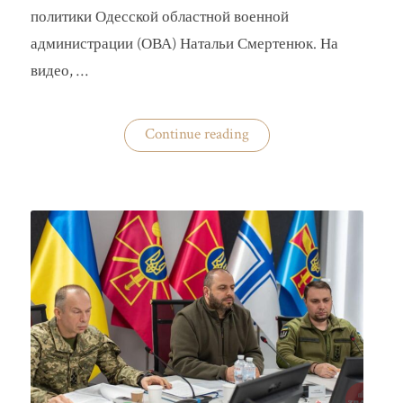
политики Одесской областной военной
администрации (ОВА) Натальи Смертенюк. На
видео, …
«Одесская
Continue reading
чиновница
избила
водителя
маршрутки»