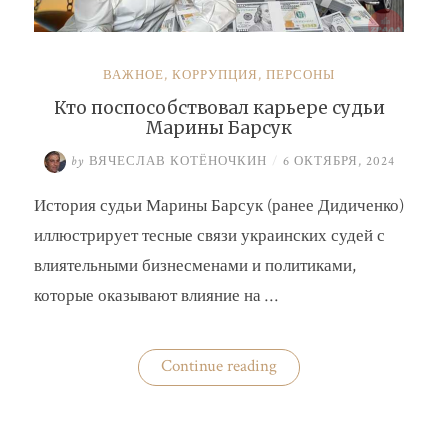
ВАЖНОЕ
,
КОРРУПЦИЯ
,
ПЕРСОНЫ
Кто поспособствовал карьере судьи
Марины Барсук
by
ВЯЧЕСЛАВ КОТЁНОЧКИН
/
6 ОКТЯБРЯ, 2024
История судьи Марины Барсук (ранее Дидиченко)
иллюстрирует тесные связи украинских судей с
влиятельными бизнесменами и политиками,
которые оказывают влияние на …
«Кто
Continue reading
поспособствовал
карьере
судьи
Марины