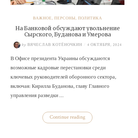
ВАЖНОЕ
,
ПЕРСОНЫ
,
ПОЛИТИКА
На Банковой обсуждают увольнение
Сырского, Буданова и Умерова
by
ВЯЧЕСЛАВ КОТЁНОЧКИН
/
4 ОКТЯБРЯ, 2024
В Офисе президента Украины обсуждаются
возможные кадровые перестановки среди
ключевых руководителей оборонного сектора,
включая: Кирилла Буданова, главу Главного
управления разведки …
«На
Continue reading
Банковой
обсуждают
увольнение
Сырского,