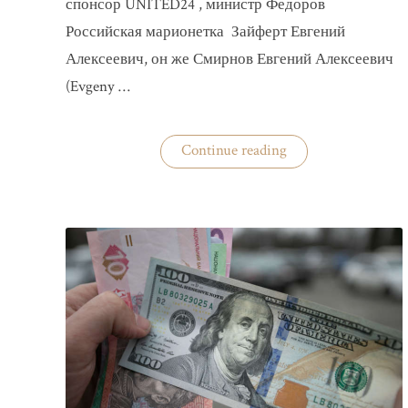
спонсор UNITED24 , министр Федоров
Российская марионетка Зайферт Евгений
Алексеевич, он же Смирнов Евгений Алексеевич
(Evgeny …
«Зайферт
Continue reading
Евгений
Everstake
гражданин
российской
федерации
Смирнов
Евгений
Алексеевич»