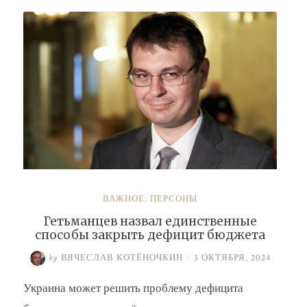
Буданова
и
Умерова»
ВАЖНОЕ
,
ПЕРСОНЫ
Гетьманцев назвал единственные
способы закрыть дефицит бюджета
by
ВЯЧЕСЛАВ КОТЁНОЧКИН
/
3 ОКТЯБРЯ, 2024
Украина может решить проблему дефицита