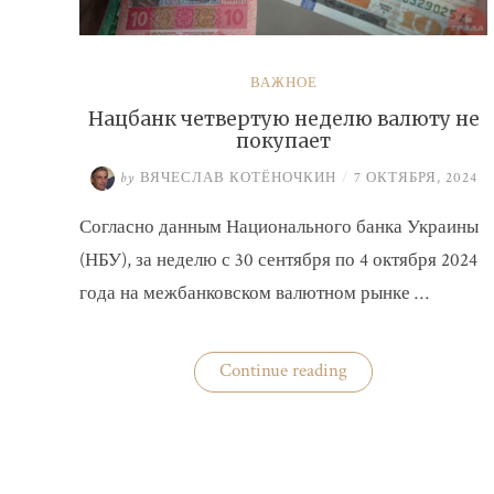
ВАЖНОЕ
Нацбанк четвертую неделю валюту не
покупает
by
ВЯЧЕСЛАВ КОТЁНОЧКИН
/
7 ОКТЯБРЯ, 2024
Согласно данным Национального банка Украины
(НБУ), за неделю с 30 сентября по 4 октября 2024
года на межбанковском валютном рынке …
«Нацбанк
Continue reading
четвертую
неделю
валюту
не
покупает»