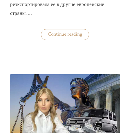
реэкспортировала её в другие европейские
страны. …
«Украина
Continue reading
практически
не
экспортирует
нишевые
зерновые
культуры»