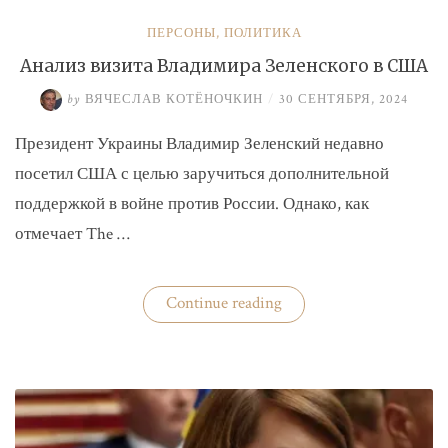
ПЕРСОНЫ
,
ПОЛИТИКА
Анализ визита Владимира Зеленского в США
by
ВЯЧЕСЛАВ КОТЁНОЧКИН
/
30 СЕНТЯБРЯ, 2024
Президент Украины Владимир Зеленский недавно
посетил США с целью заручиться дополнительной
поддержкой в войне против России. Однако, как
отмечает The …
«Анализ
Continue reading
визита
Владимира
Зеленского
в
США»