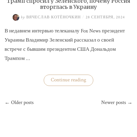
Трамп спросил у Зеленского, почему Россия
вторглась в Украину
by
ВЯЧЕСЛАВ КОТЁНОЧКИН
/
28 СЕНТЯБРЯ, 2024
В недавнем интервью телеканалу Fox News президент
Украины Владимир Зеленский рассказал о своей
встрече с бывшим президентом США Дональдом
Трампом …
«Трамп
Continue reading
спросил
у
Зеленского,
Навигация
почему
← Older posts
Newer posts →
по
Россия
вторглась
записям
в
Украину»