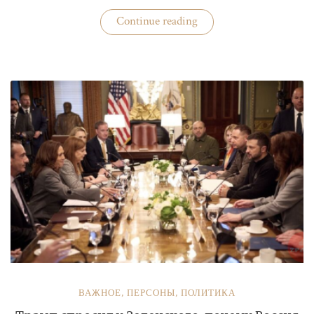
«Бизнес
Continue reading
«добровольных
помощников»
полиции»
ВАЖНОЕ
,
ПЕРСОНЫ
,
ПОЛИТИКА