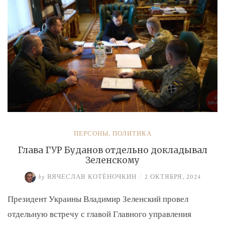
экс-
замминистру
Аверьянову»
ПЕРСОНЫ
,
ПОЛИТИКА
Глава ГУР Буданов отдельно докладывал
Зеленскому
by
ВЯЧЕСЛАВ КОТЁНОЧКИН
/
2 ОКТЯБРЯ, 2024
Президент Украины Владимир Зеленский провел
отдельную встречу с главой Главного управления