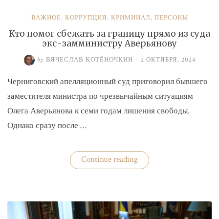
ВАЖНОЕ
,
КОРРУПЦИЯ
,
КРИМИНАЛ
,
ПЕРСОНЫ
Кто помог сбежать за границу прямо из суда
экс-замминистру Аверьянову
by
ВЯЧЕСЛАВ КОТЁНОЧКИН
/
2 ОКТЯБРЯ, 2024
Черниговский апелляционный суд приговорил бывшего
заместителя министра по чрезвычайным ситуациям
Олега Аверьянова к семи годам лишения свободы.
Однако сразу после …
«Кто
Continue reading
помог
сбежать
за
границу
прямо
из
суда