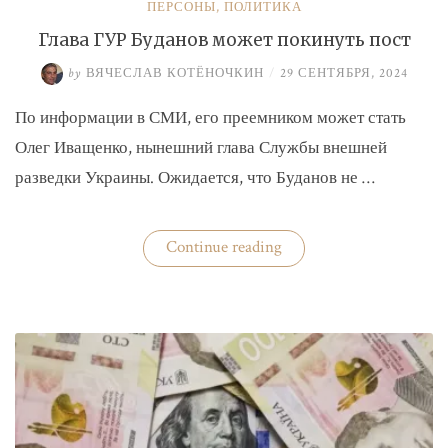
ПЕРСОНЫ
,
ПОЛИТИКА
Глава ГУР Буданов может покинуть пост
by
ВЯЧЕСЛАВ КОТЁНОЧКИН
/
29 СЕНТЯБРЯ, 2024
По информации в СМИ, его преемником может стать
Олег Иващенко, нынешний глава Службы внешней
разведки Украины. Ожидается, что Буданов не …
«Глава
Continue reading
ГУР
Буданов
может
покинуть
пост»