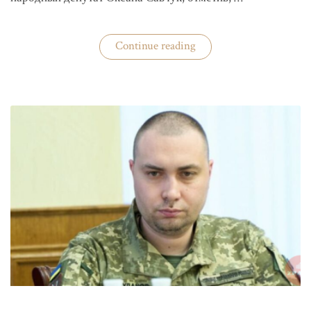
«ЦИК
Continue reading
готовится
к
выборам»