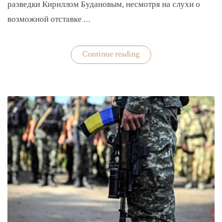
разведки Кириллом Будановым, несмотря на слухи о
возможной отставке …
«Глава
Continue reading
ГУР
Буданов
отдельно
докладывал
Зеленскому»