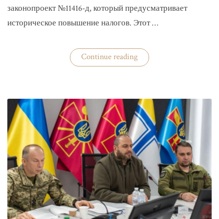
законопроект №11416-д, который предусматривает
историческое повышение налогов. Этот …
«Комитет
Continue reading
ВР
рекомендовал
историческое
увеличение
налогов»