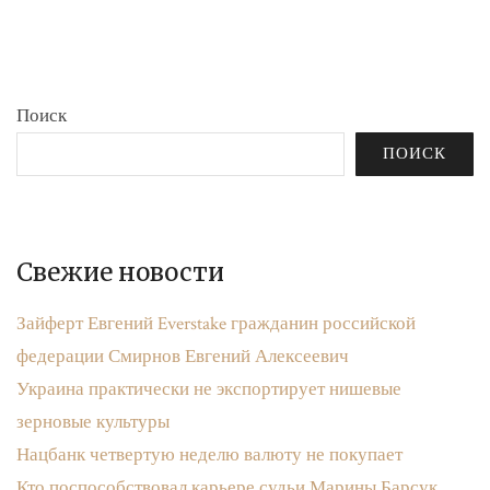
бюджета»
записям
Поиск
ПОИСК
Свежие новости
Зайферт Евгений Everstake гражданин российской
федерации Смирнов Евгений Алексеевич
Украина практически не экспортирует нишевые
зерновые культуры
Нацбанк четвертую неделю валюту не покупает
Кто поспособствовал карьере судьи Марины Барсук