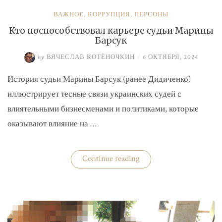
ВАЖНОЕ
,
КОРРУПЦИЯ
,
ПЕРСОНЫ
Кто поспособствовал карьере судьи Марины
Барсук
by
ВЯЧЕСЛАВ КОТЁНОЧКИН
/
6 ОКТЯБРЯ, 2024
История судьи Марины Барсук (ранее Дидиченко)
иллюстрирует тесные связи украинских судей с
влиятельными бизнесменами и политиками, которые
оказывают влияние на …
«Кто
Continue reading
поспособствовал
карьере
судьи
Марины
Барсук»