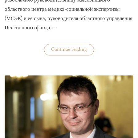
разоблачило руководительницу Хмельницкого
областного центра медико-социальной экспертизы
(МСЭК) и её сына, руководителя областного управления
Пенсионного фонда, …
«В
Continue reading
Хмельницком
чиновники
мать
и
сын
зарабатывали
на
уклонистах»