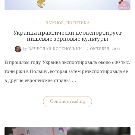
ВАЖНОЕ
,
ПОЛИТИКА
Украина практически не экспортирует
нишевые зерновые культуры
by
ВЯЧЕСЛАВ КОТЁНОЧКИН
/
7 ОКТЯБРЯ, 2024
В прошлом году Украина экспортировала около 600 тыс.
тонн ржи в Польшу, которая затем реэкспортировала её
в другие европейские страны. …
«Украина
Continue reading
практически
не
экспортирует
нишевые
зерновые
культуры»