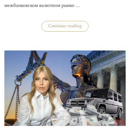
межбанковском валютном рынке …
«Нацбанк
Continue reading
четвертую
неделю
валюту
не
покупает»