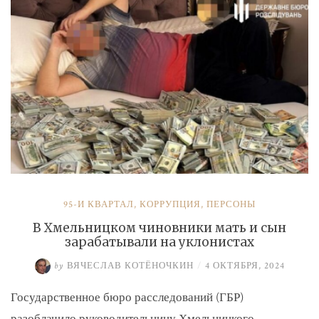
и
Умерова»
95-Й КВАРТАЛ
,
КОРРУПЦИЯ
,
ПЕРСОНЫ
В Хмельницком чиновники мать и сын
зарабатывали на уклонистах
by
ВЯЧЕСЛАВ КОТЁНОЧКИН
/
4 ОКТЯБРЯ, 2024
Государственное бюро расследований (ГБР)