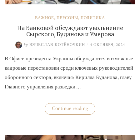
ВАЖНОЕ
,
ПЕРСОНЫ
,
ПОЛИТИКА
На Банковой обсуждают увольнение
Сырского, Буданова и Умерова
by
ВЯЧЕСЛАВ КОТЁНОЧКИН
/
4 ОКТЯБРЯ, 2024
В Офисе президента Украины обсуждаются возможные
кадровые перестановки среди ключевых руководителей
оборонного сектора, включая: Кирилла Буданова, главу
Главного управления разведки …
«На
Continue reading
Банковой
обсуждают
увольнение
Сырского,
Буданова