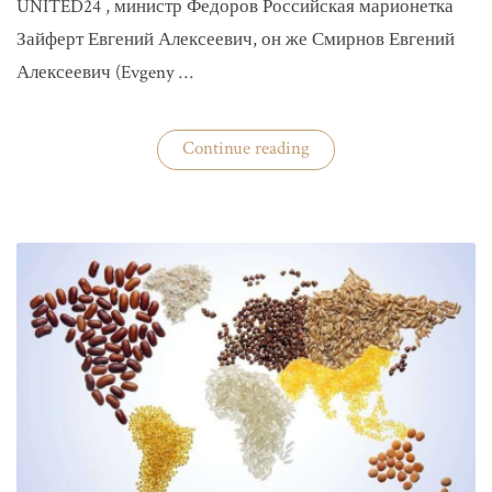
UNITED24 , министр Федоров Российская марионетка
Зайферт Евгений Алексеевич, он же Смирнов Евгений
Алексеевич (Evgeny …
«Зайферт
Continue reading
Евгений
Everstake
гражданин
российской
федерации
Смирнов
Евгений
Алексеевич»