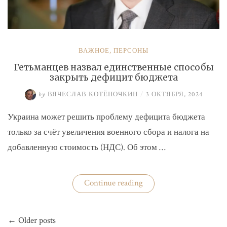
ВАЖНОЕ
,
ПЕРСОНЫ
Гетьманцев назвал единственные способы
закрыть дефицит бюджета
by
ВЯЧЕСЛАВ КОТЁНОЧКИН
/
3 ОКТЯБРЯ, 2024
Украина может решить проблему дефицита бюджета
только за счёт увеличения военного сбора и налога на
добавленную стоимость (НДС). Об этом …
«Гетьманцев
Continue reading
назвал
единственные
способы
Навигация
закрыть
← Older posts
по
дефицит