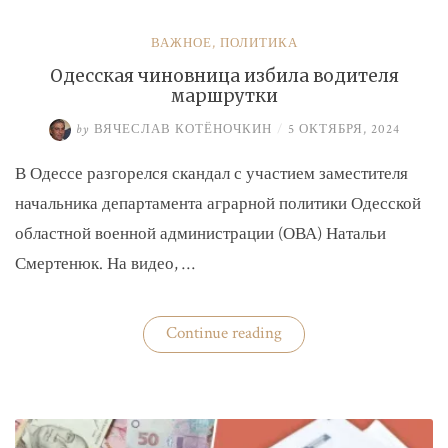
ВАЖНОЕ
,
ПОЛИТИКА
Одесская чиновница избила водителя
маршрутки
by
ВЯЧЕСЛАВ КОТЁНОЧКИН
/
5 ОКТЯБРЯ, 2024
В Одессе разгорелся скандал с участием заместителя
начальника департамента аграрной политики Одесской
областной военной администрации (ОВА) Натальи
Смертенюк. На видео, …
«Одесская
Continue reading
чиновница
избила
водителя
маршрутки»