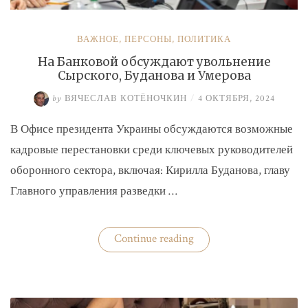
ВАЖНОЕ
,
ПЕРСОНЫ
,
ПОЛИТИКА
На Банковой обсуждают увольнение
Сырского, Буданова и Умерова
by
ВЯЧЕСЛАВ КОТЁНОЧКИН
/
4 ОКТЯБРЯ, 2024
В Офисе президента Украины обсуждаются возможные
кадровые перестановки среди ключевых руководителей
оборонного сектора, включая: Кирилла Буданова, главу
Главного управления разведки …
«На
Continue reading
Банковой
обсуждают
увольнение
Сырского,
Буданова