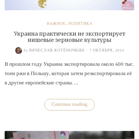
ВАЖНОЕ
,
ПОЛИТИКА
Украина практически не экспортирует
нишевые зерновые культуры
by
ВЯЧЕСЛАВ КОТЁНОЧКИН
/
7 ОКТЯБРЯ, 2024
В прошлом году Украина экспортировала около 600 тыс.
тонн ржи в Польшу, которая затем реэкспортировала её
в другие европейские страны. …
«Украина
Continue reading
практически
не
экспортирует
нишевые
зерновые
культуры»