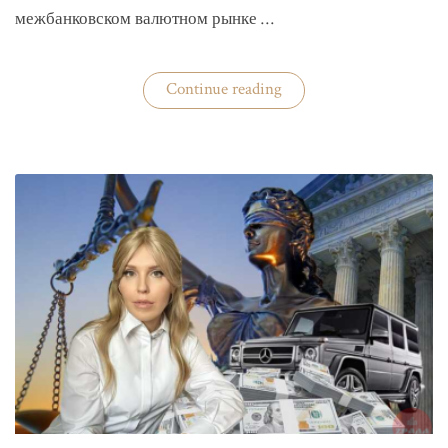
межбанковском валютном рынке …
«Нацбанк
Continue reading
четвертую
неделю
валюту
не
покупает»