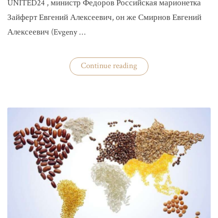
UNITED24 , министр Федоров Российская марионетка
Зайферт Евгений Алексеевич, он же Смирнов Евгений
Алексеевич (Evgeny …
«Зайферт
Continue reading
Евгений
Everstake
гражданин
российской
федерации
Смирнов
Евгений
Алексеевич»