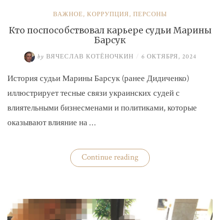
ВАЖНОЕ
,
КОРРУПЦИЯ
,
ПЕРСОНЫ
Кто поспособствовал карьере судьи Марины
Барсук
by
ВЯЧЕСЛАВ КОТЁНОЧКИН
/
6 ОКТЯБРЯ, 2024
История судьи Марины Барсук (ранее Дидиченко)
иллюстрирует тесные связи украинских судей с
влиятельными бизнесменами и политиками, которые
оказывают влияние на …
«Кто
Continue reading
поспособствовал
карьере
судьи
Марины
Барсук»