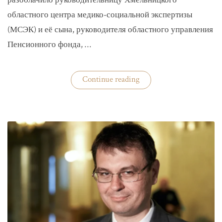
разоблачило руководительницу Хмельницкого
областного центра медико-социальной экспертизы
(МСЭК) и её сына, руководителя областного управления
Пенсионного фонда, …
«В
Continue reading
Хмельницком
чиновники
мать
и
сын
зарабатывали
на
уклонистах»