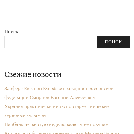
бюджета»
записям
Поиск
ПОИСК
Свежие новости
Зайферт Евгений Everstake гражданин российской
федерации Смирнов Евгений Алексеевич
Украина практически не экспортирует нишевые
зерновые культуры
Нацбанк четвертую неделю валюту не покупает
Кто поспособствовал карьере судьи Марины Барсук