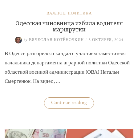
ВАЖНОЕ
,
ПОЛИТИКА
Одесская чиновница избила водителя
маршрутки
by
ВЯЧЕСЛАВ КОТЁНОЧКИН
/
5 ОКТЯБРЯ, 2024
В Одессе разгорелся скандал с участием заместителя
начальника департамента аграрной политики Одесской
областной военной администрации (ОВА) Натальи
Смертенюк. На видео, …
«Одесская
Continue reading
чиновница
избила
водителя
маршрутки»