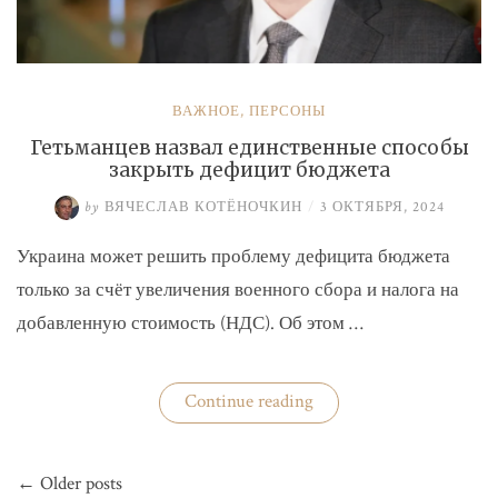
ВАЖНОЕ
,
ПЕРСОНЫ
Гетьманцев назвал единственные способы
закрыть дефицит бюджета
by
ВЯЧЕСЛАВ КОТЁНОЧКИН
/
3 ОКТЯБРЯ, 2024
Украина может решить проблему дефицита бюджета
только за счёт увеличения военного сбора и налога на
добавленную стоимость (НДС). Об этом …
«Гетьманцев
Continue reading
назвал
единственные
способы
Навигация
закрыть
← Older posts
по
дефицит