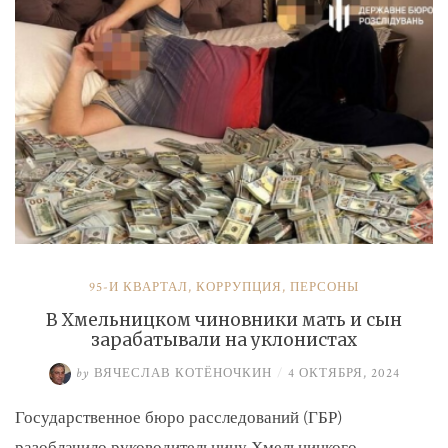
и
Умерова»
95-Й КВАРТАЛ
,
КОРРУПЦИЯ
,
ПЕРСОНЫ
В Хмельницком чиновники мать и сын
зарабатывали на уклонистах
by
ВЯЧЕСЛАВ КОТЁНОЧКИН
/
4 ОКТЯБРЯ, 2024
Государственное бюро расследований (ГБР)