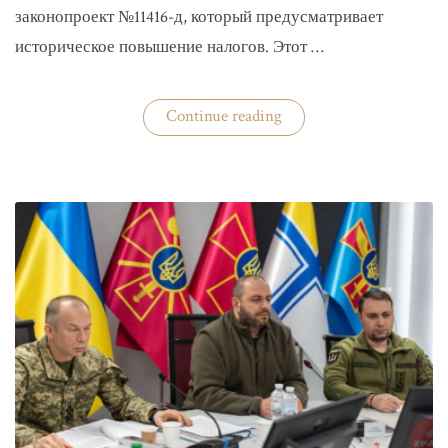
законопроект №11416-д, который предусматривает
историческое повышение налогов. Этот …
«Комитет
Continue reading
ВР
рекомендовал
историческое
увеличение
налогов»