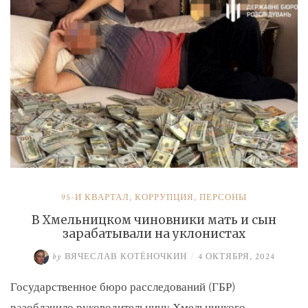
и
Умерова»
95-Й КВАРТАЛ
,
КОРРУПЦИЯ
,
ПЕРСОНЫ
В Хмельницком чиновники мать и сын
зарабатывали на уклонистах
by
ВЯЧЕСЛАВ КОТЁНОЧКИН
/
4 ОКТЯБРЯ, 2024
Государственное бюро расследований (ГБР)