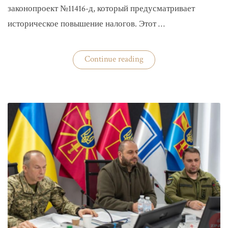
законопроект №11416-д, который предусматривает
историческое повышение налогов. Этот …
«Комитет
Continue reading
ВР
рекомендовал
историческое
увеличение
налогов»