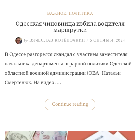
ВАЖНОЕ
,
ПОЛИТИКА
Одесская чиновница избила водителя
маршрутки
by
ВЯЧЕСЛАВ КОТЁНОЧКИН
/
5 ОКТЯБРЯ, 2024
В Одессе разгорелся скандал с участием заместителя
начальника департамента аграрной политики Одесской
областной военной администрации (ОВА) Натальи
Смертенюк. На видео, …
«Одесская
Continue reading
чиновница
избила
водителя
маршрутки»