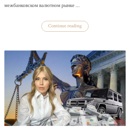
межбанковском валютном рынке …
«Нацбанк
Continue reading
четвертую
неделю
валюту
не
покупает»