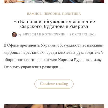
ВАЖНОЕ
,
ПЕРСОНЫ
,
ПОЛИТИКА
На Банковой обсуждают увольнение
Сырского, Буданова и Умерова
by
ВЯЧЕСЛАВ КОТЁНОЧКИН
/
4 ОКТЯБРЯ, 2024
В Офисе президента Украины обсуждаются возможные
кадровые перестановки среди ключевых руководителей
оборонного сектора, включая: Кирилла Буданова, главу
Главного управления разведки …
«На
Continue reading
Банковой
обсуждают
увольнение
Сырского,
Буданова