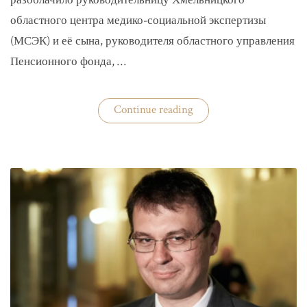
разоблачило руководительницу Хмельницкого
областного центра медико-социальной экспертизы
(МСЭК) и её сына, руководителя областного управления
Пенсионного фонда, …
«В
Continue reading
Хмельницком
чиновники
мать
и
сын
зарабатывали
на
уклонистах»