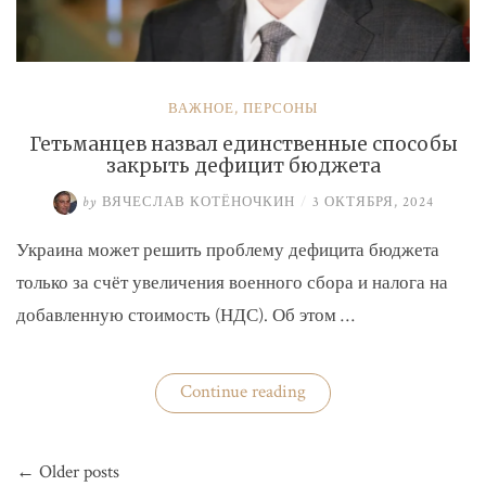
ВАЖНОЕ
,
ПЕРСОНЫ
Гетьманцев назвал единственные способы
закрыть дефицит бюджета
by
ВЯЧЕСЛАВ КОТЁНОЧКИН
/
3 ОКТЯБРЯ, 2024
Украина может решить проблему дефицита бюджета
только за счёт увеличения военного сбора и налога на
добавленную стоимость (НДС). Об этом …
«Гетьманцев
Continue reading
назвал
единственные
способы
Навигация
закрыть
← Older posts
по
дефицит