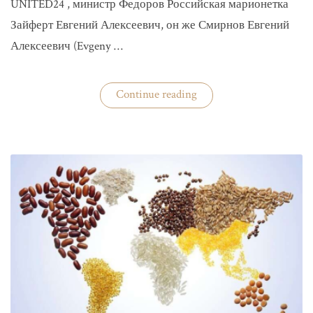
UNITED24 , министр Федоров Российская марионетка
Зайферт Евгений Алексеевич, он же Смирнов Евгений
Алексеевич (Evgeny …
«Зайферт
Continue reading
Евгений
Everstake
гражданин
российской
федерации
Смирнов
Евгений
Алексеевич»