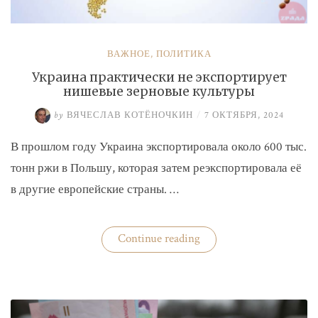
ВАЖНОЕ
,
ПОЛИТИКА
Украина практически не экспортирует
нишевые зерновые культуры
by
ВЯЧЕСЛАВ КОТЁНОЧКИН
/
7 ОКТЯБРЯ, 2024
В прошлом году Украина экспортировала около 600 тыс.
тонн ржи в Польшу, которая затем реэкспортировала её
в другие европейские страны. …
«Украина
Continue reading
практически
не
экспортирует
нишевые
зерновые
культуры»