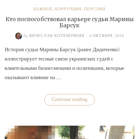
ВАЖНОЕ
,
КОРРУПЦИЯ
,
ПЕРСОНЫ
Кто поспособствовал карьере судьи Марины
Барсук
by
ВЯЧЕСЛАВ КОТЁНОЧКИН
/
6 ОКТЯБРЯ, 2024
История судьи Марины Барсук (ранее Дидиченко)
иллюстрирует тесные связи украинских судей с
влиятельными бизнесменами и политиками, которые
оказывают влияние на …
«Кто
Continue reading
поспособствовал
карьере
судьи
Марины
Барсук»