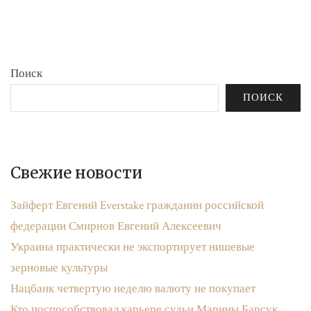
бюджета»
записям
Поиск
ПОИСК
Свежие новости
Зайферт Евгений Everstake гражданин российской
федерации Смирнов Евгений Алексеевич
Украина практически не экспортирует нишевые
зерновые культуры
Нацбанк четвертую неделю валюту не покупает
Кто поспособствовал карьере судьи Марины Барсук