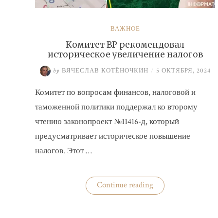
ВАЖНОЕ
Комитет ВР рекомендовал
историческое увеличение налогов
by
ВЯЧЕСЛАВ КОТЁНОЧКИН
/
5 ОКТЯБРЯ, 2024
Комитет по вопросам финансов, налоговой и
таможенной политики поддержал ко второму
чтению законопроект №11416-д, который
предусматривает историческое повышение
налогов. Этот …
«Комитет
Continue reading
ВР
рекомендовал
историческое
увеличение