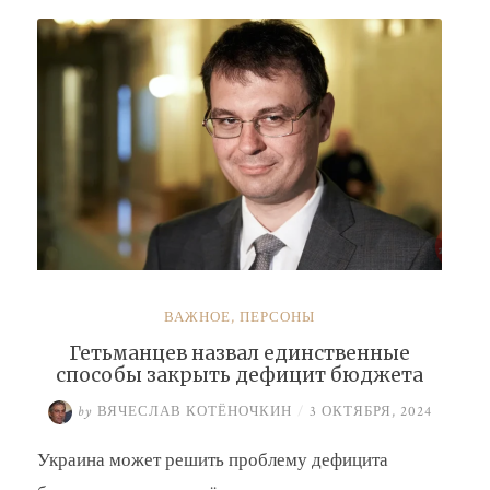
Буданова
и
Умерова»
ВАЖНОЕ
,
ПЕРСОНЫ
Гетьманцев назвал единственные
способы закрыть дефицит бюджета
by
ВЯЧЕСЛАВ КОТЁНОЧКИН
/
3 ОКТЯБРЯ, 2024
Украина может решить проблему дефицита