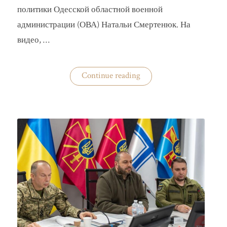
политики Одесской областной военной
администрации (ОВА) Натальи Смертенюк. На
видео, …
«Одесская
Continue reading
чиновница
избила
водителя
маршрутки»