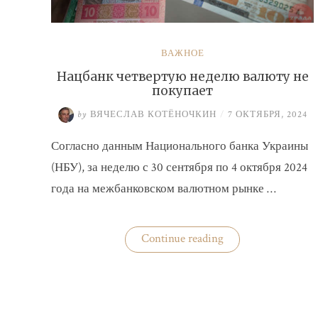
ВАЖНОЕ
Нацбанк четвертую неделю валюту не
покупает
by
ВЯЧЕСЛАВ КОТЁНОЧКИН
/
7 ОКТЯБРЯ, 2024
Согласно данным Национального банка Украины
(НБУ), за неделю с 30 сентября по 4 октября 2024
года на межбанковском валютном рынке …
«Нацбанк
Continue reading
четвертую
неделю
валюту
не
покупает»