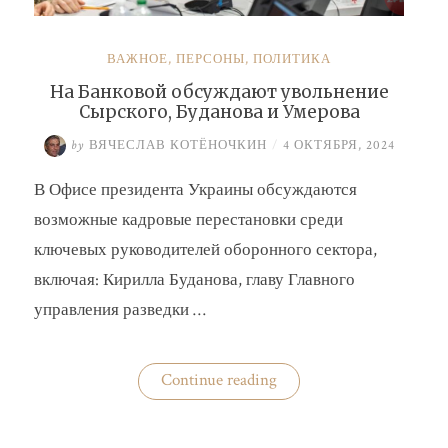
ВАЖНОЕ
,
ПЕРСОНЫ
,
ПОЛИТИКА
На Банковой обсуждают увольнение
Сырского, Буданова и Умерова
by
ВЯЧЕСЛАВ КОТЁНОЧКИН
/
4 ОКТЯБРЯ, 2024
В Офисе президента Украины обсуждаются
возможные кадровые перестановки среди
ключевых руководителей оборонного сектора,
включая: Кирилла Буданова, главу Главного
управления разведки …
«На
Continue reading
Банковой
обсуждают
увольнение
Сырского,