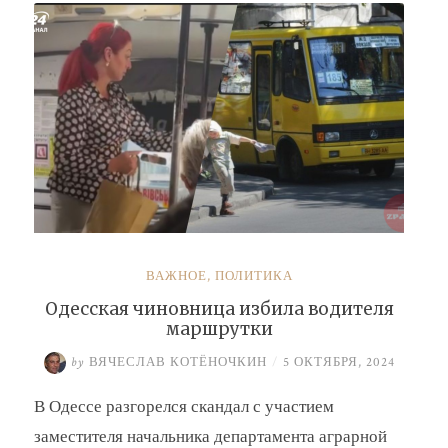
Барсук»
ВАЖНОЕ
,
ПОЛИТИКА
Одесская чиновница избила водителя
маршрутки
by
ВЯЧЕСЛАВ КОТЁНОЧКИН
/
5 ОКТЯБРЯ, 2024
В Одессе разгорелся скандал с участием
заместителя начальника департамента аграрной