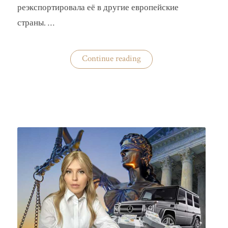
реэкспортировала её в другие европейские
страны. …
«Украина
Continue reading
практически
не
экспортирует
нишевые
зерновые
культуры»