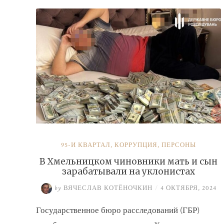
налогов»
95-Й КВАРТАЛ
,
КОРРУПЦИЯ
,
ПЕРСОНЫ
В Хмельницком чиновники мать и сын
зарабатывали на уклонистах
by
ВЯЧЕСЛАВ КОТЁНОЧКИН
/
4 ОКТЯБРЯ, 2024
Государственное бюро расследований (ГБР)