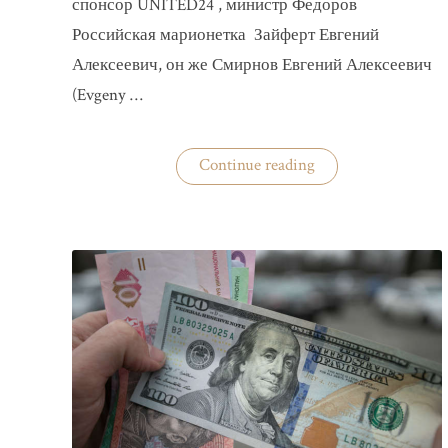
спонсор UNITED24 , министр Федоров
Российская марионетка Зайферт Евгений
Алексеевич, он же Смирнов Евгений Алексеевич
(Evgeny …
«Зайферт
Continue reading
Евгений
Everstake
гражданин
российской
федерации
Смирнов
Евгений
Алексеевич»