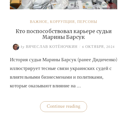
ВАЖНОЕ
,
КОРРУПЦИЯ
,
ПЕРСОНЫ
Кто поспособствовал карьере судьи
Марины Барсук
by
ВЯЧЕСЛАВ КОТЁНОЧКИН
/
6 ОКТЯБРЯ, 2024
История судьи Марины Барсук (ранее Дидиченко)
иллюстрирует тесные связи украинских судей с
влиятельными бизнесменами и политиками,
которые оказывают влияние на …
«Кто
Continue reading
поспособствовал
карьере
судьи
Марины