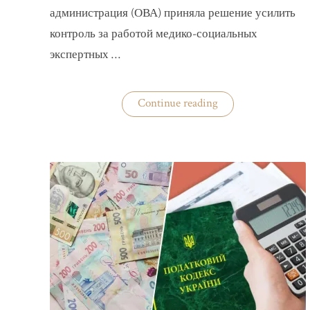
администрация (ОВА) приняла решение усилить
контроль за работой медико-социальных
экспертных …
«На
Continue reading
Волыни
проверят
решения
ВВК
об
отсрочках
от
мобилизации»