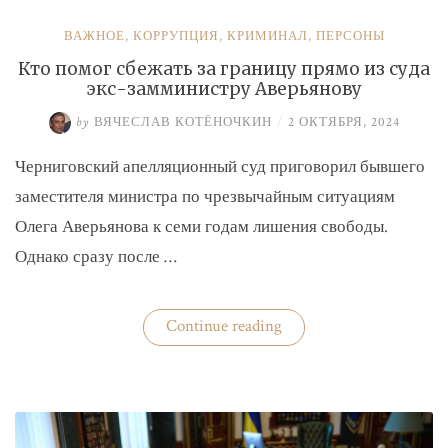
ВАЖНОЕ
,
КОРРУПЦИЯ
,
КРИМИНАЛ
,
ПЕРСОНЫ
Кто помог сбежать за границу прямо из суда
экс-замминистру Аверьянову
by
ВЯЧЕСЛАВ КОТЁНОЧКИН
/
2 ОКТЯБРЯ, 2024
Черниговский апелляционный суд приговорил бывшего
заместителя министра по чрезвычайным ситуациям
Олега Аверьянова к семи годам лишения свободы.
Однако сразу после …
«Кто
Continue reading
помог
сбежать
за
границу
прямо
из
суда