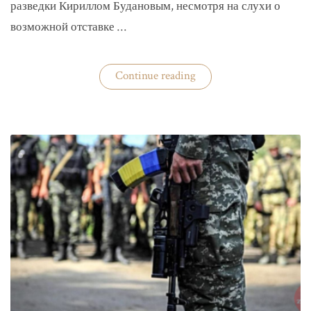
разведки Кириллом Будановым, несмотря на слухи о
возможной отставке …
«Глава
Continue reading
ГУР
Буданов
отдельно
докладывал
Зеленскому»