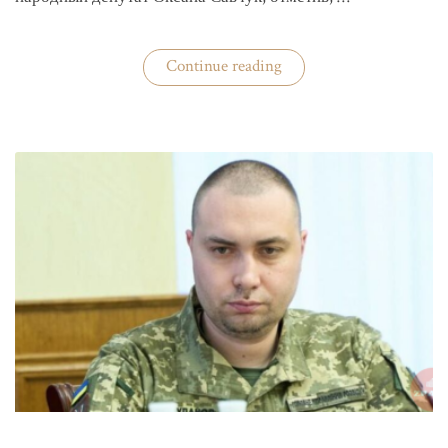
«ЦИК
Continue reading
готовится
к
выборам»