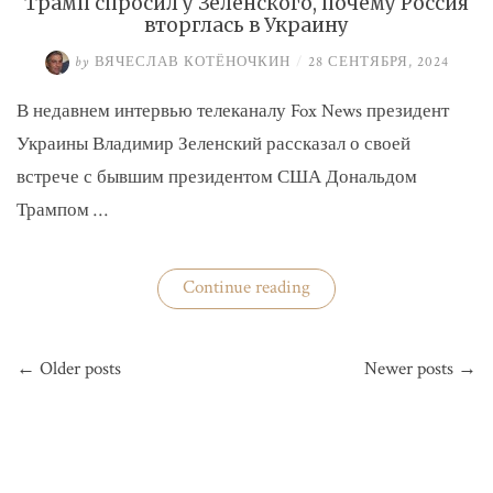
Трамп спросил у Зеленского, почему Россия
вторглась в Украину
by
ВЯЧЕСЛАВ КОТЁНОЧКИН
/
28 СЕНТЯБРЯ, 2024
В недавнем интервью телеканалу Fox News президент
Украины Владимир Зеленский рассказал о своей
встрече с бывшим президентом США Дональдом
Трампом …
«Трамп
Continue reading
спросил
у
Зеленского,
Навигация
почему
← Older posts
Newer posts →
по
Россия
вторглась
записям
в
Украину»