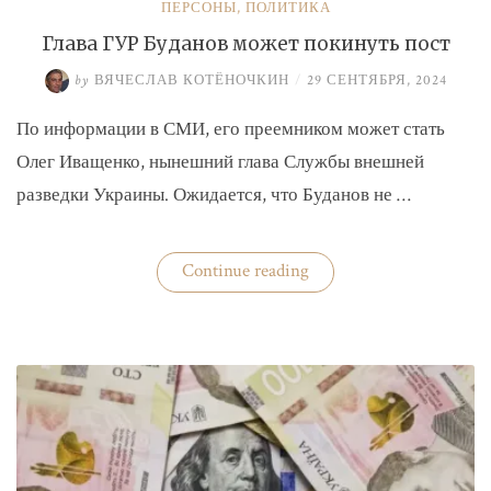
ПЕРСОНЫ
,
ПОЛИТИКА
Глава ГУР Буданов может покинуть пост
by
ВЯЧЕСЛАВ КОТЁНОЧКИН
/
29 СЕНТЯБРЯ, 2024
По информации в СМИ, его преемником может стать
Олег Иващенко, нынешний глава Службы внешней
разведки Украины. Ожидается, что Буданов не …
«Глава
Continue reading
ГУР
Буданов
может
покинуть
пост»