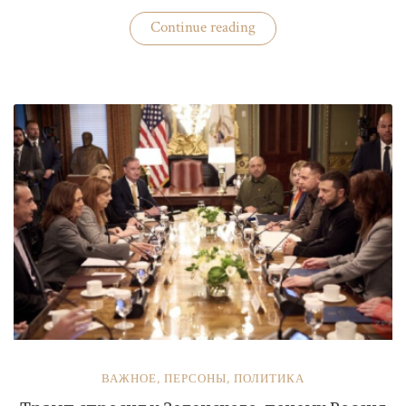
«Бизнес
Continue reading
«добровольных
помощников»
полиции»
ВАЖНОЕ
,
ПЕРСОНЫ
,
ПОЛИТИКА