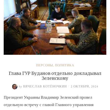
экс-
замминистру
Аверьянову»
ПЕРСОНЫ
,
ПОЛИТИКА
Глава ГУР Буданов отдельно докладывал
Зеленскому
by
ВЯЧЕСЛАВ КОТЁНОЧКИН
/
2 ОКТЯБРЯ, 2024
Президент Украины Владимир Зеленский провел
отдельную встречу с главой Главного управления