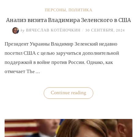
ПЕРСОНЫ
,
ПОЛИТИКА
Анализ визита Владимира Зеленского в США
by
ВЯЧЕСЛАВ КОТЁНОЧКИН
/
30 СЕНТЯБРЯ, 2024
Президент Украины Владимир Зеленский недавно
посетил США с целью заручиться дополнительной
поддержкой в войне против России. Однако, как
отмечает The …
«Анализ
Continue reading
визита
Владимира
Зеленского
в
США»