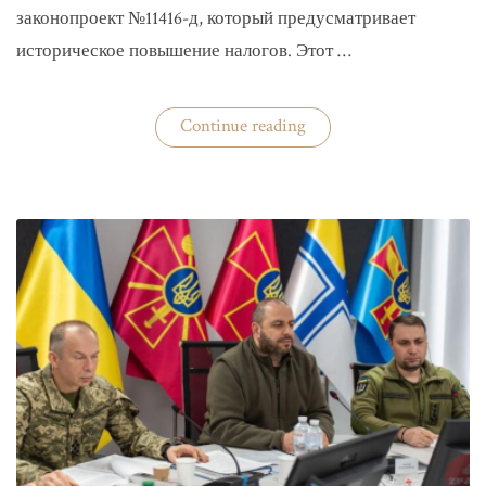
законопроект №11416-д, который предусматривает
историческое повышение налогов. Этот …
«Комитет
Continue reading
ВР
рекомендовал
историческое
увеличение
налогов»