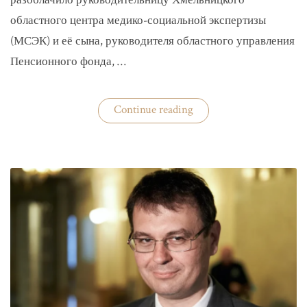
разоблачило руководительницу Хмельницкого
областного центра медико-социальной экспертизы
(МСЭК) и её сына, руководителя областного управления
Пенсионного фонда, …
«В
Continue reading
Хмельницком
чиновники
мать
и
сын
зарабатывали
на
уклонистах»