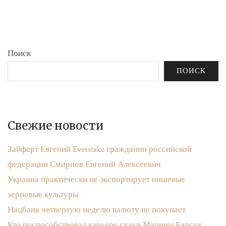
бюджета»
записям
Поиск
ПОИСК
Свежие новости
Зайферт Евгений Everstake гражданин российской
федерации Смирнов Евгений Алексеевич
Украина практически не экспортирует нишевые
зерновые культуры
Нацбанк четвертую неделю валюту не покупает
Кто поспособствовал карьере судьи Марины Барсук