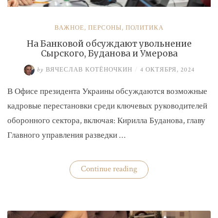
ВАЖНОЕ
,
ПЕРСОНЫ
,
ПОЛИТИКА
На Банковой обсуждают увольнение
Сырского, Буданова и Умерова
by
ВЯЧЕСЛАВ КОТЁНОЧКИН
/
4 ОКТЯБРЯ, 2024
В Офисе президента Украины обсуждаются возможные
кадровые перестановки среди ключевых руководителей
оборонного сектора, включая: Кирилла Буданова, главу
Главного управления разведки …
«На
Continue reading
Банковой
обсуждают
увольнение
Сырского,
Буданова