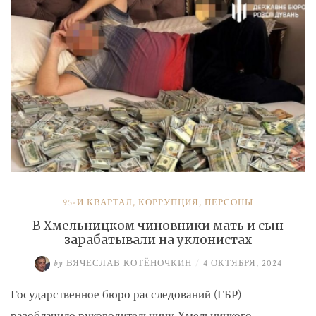
и
Умерова»
95-Й КВАРТАЛ
,
КОРРУПЦИЯ
,
ПЕРСОНЫ
В Хмельницком чиновники мать и сын
зарабатывали на уклонистах
by
ВЯЧЕСЛАВ КОТЁНОЧКИН
/
4 ОКТЯБРЯ, 2024
Государственное бюро расследований (ГБР)