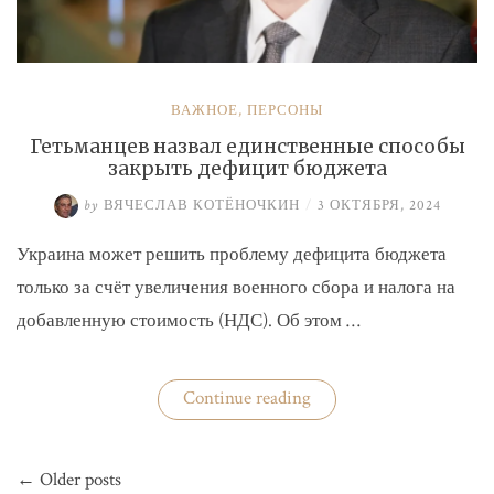
ВАЖНОЕ
,
ПЕРСОНЫ
Гетьманцев назвал единственные способы
закрыть дефицит бюджета
by
ВЯЧЕСЛАВ КОТЁНОЧКИН
/
3 ОКТЯБРЯ, 2024
Украина может решить проблему дефицита бюджета
только за счёт увеличения военного сбора и налога на
добавленную стоимость (НДС). Об этом …
«Гетьманцев
Continue reading
назвал
единственные
способы
Навигация
закрыть
← Older posts
по
дефицит