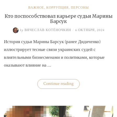
ВАЖНОЕ
,
КОРРУПЦИЯ
,
ПЕРСОНЫ
Кто поспособствовал карьере судьи Марины
Барсук
by
ВЯЧЕСЛАВ КОТЁНОЧКИН
/
6 ОКТЯБРЯ, 2024
История судьи Марины Барсук (ранее Дидиченко)
иллюстрирует тесные связи украинских судей с
влиятельными бизнесменами и политиками, которые
оказывают влияние на …
«Кто
Continue reading
поспособствовал
карьере
судьи
Марины
Барсук»