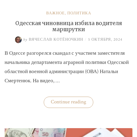
ВАЖНОЕ
,
ПОЛИТИКА
Одесская чиновница избила водителя
маршрутки
by
ВЯЧЕСЛАВ КОТЁНОЧКИН
/
5 ОКТЯБРЯ, 2024
В Одессе разгорелся скандал с участием заместителя
начальника департамента аграрной политики Одесской
областной военной администрации (ОВА) Натальи
Смертенюк. На видео, …
«Одесская
Continue reading
чиновница
избила
водителя
маршрутки»