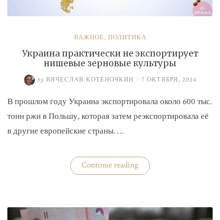
ВАЖНОЕ
,
ПОЛИТИКА
Украина практически не экспортирует
нишевые зерновые культуры
by
ВЯЧЕСЛАВ КОТЁНОЧКИН
/
7 ОКТЯБРЯ, 2024
В прошлом году Украина экспортировала около 600 тыс.
тонн ржи в Польшу, которая затем реэкспортировала её
в другие европейские страны. …
«Украина
Continue reading
практически
не
экспортирует
нишевые
зерновые
культуры»