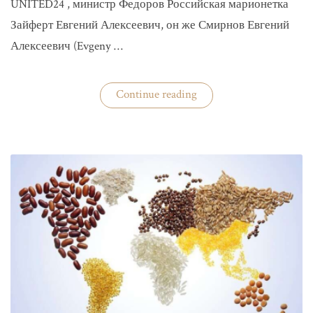
UNITED24 , министр Федоров Российская марионетка
Зайферт Евгений Алексеевич, он же Смирнов Евгений
Алексеевич (Evgeny …
«Зайферт
Continue reading
Евгений
Everstake
гражданин
российской
федерации
Смирнов
Евгений
Алексеевич»