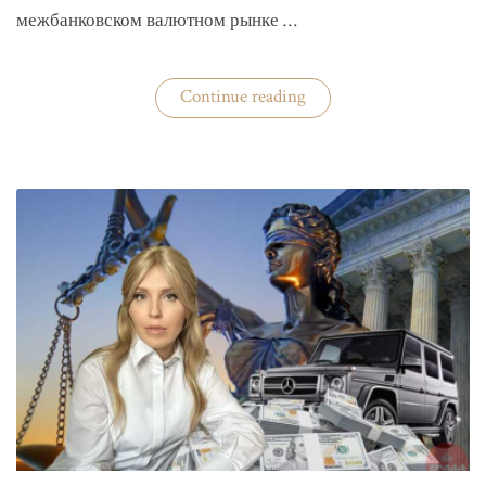
межбанковском валютном рынке …
«Нацбанк
Continue reading
четвертую
неделю
валюту
не
покупает»